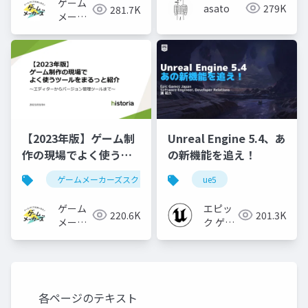
ゲーム
asato
279K
281.7K
メーカ
ーズ
【2023年版】ゲーム制
Unreal Engine 5.4、あ
作の現場でよく使うツ
の新機能を追え！
ールをまるっと紹介
ゲームメーカーズスクランブル
ue5
ゲーム制作
ツール
ゲーム
エピッ
220.6K
201.3K
メーカ
ク ゲー
ーズ
ムズ ジ
ャパン
各ページのテキスト