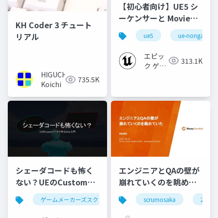
【初心者向け】UE5 シ
ーケンサーと Movie
KH Coder 3 チュート
Render Queue の使い
リアル
ue5
ue-nongame
方【Cinematic Dive
2023】
エピッ
313.1K
ク ゲー
HIGUCHI
ムズ ジ
735.5K
Koichi
ャパン
シェーダコードも怖く
エンジニアとQAの壁が
ない？UEのCustomノ
崩れていくのを眺めて
ードで学ぶHLSL入門
いた #scrumosaka
ゲームメーカーズスクランブル
scrumosaka
ゲーム制作
ue5
2024