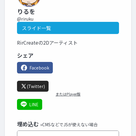
りるを
@riruku
スライド一覧
RirCreateの2Dアーティスト
シェア
Facebook
(Twitter)
またはPlayer版
LINE
埋め込む
»CMSなどでJSが使えない場合