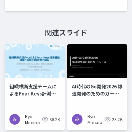
関連スライド
組織横断支援チームに
AI時代のGo開発2026 爆
よるFour Keys計測基
速開発のためのガード
盤構築と活用に向けた
レール
取り組み
Ryo
Ryo
36.2K
23.2K
Mimura
Mimura