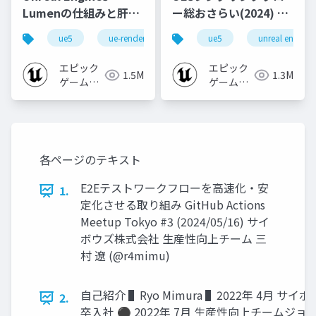
Lumenの仕組みと肝心
ー総おさらい(2024) 基
なところ
礎編！
ue5
ue-rendering
ue-lumen
ue5
unreal engine
[CEDEC+KYUSHU
2024]
エピック
エピック
1.5M
1.3M
ゲームズ
ゲームズ
ジャパン
ジャパン
各ページのテキスト
E2Eテストワークフローを高速化・安
1.
定化させる取り組み GitHub Actions
Meetup Tokyo #3 (2024/05/16) サイ
ボウズ株式会社 生産性向上チーム 三
村 遼 (@r4mimu)
自己紹介 ▌Ryo Mimura ▌2022年 4月 サ
2.
卒入社 ⚫ 2022年 7月 生産性向上チームジョ