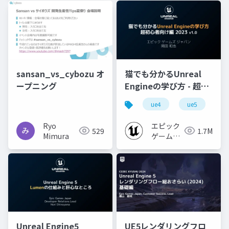
sansan_vs_cybozu オ
猫でも分かるUnreal
ープニング
Engineの学び方 - 超初
心者向け編 - 2023 v1.0
ue4
ue5
u
Ryo
エピック
529
1.7M
Mimura
ゲームズ
ジャパン
Unreal Engine5
UE5レンダリングフロ