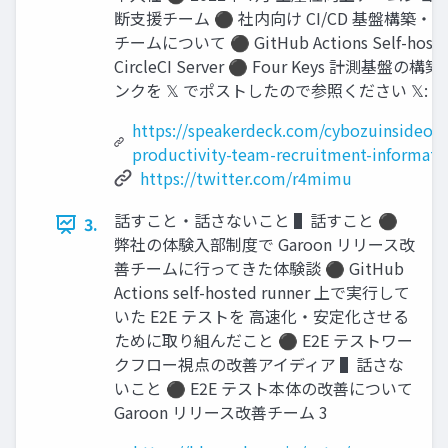
断支援チーム ⚫ 社内向け CI/CD 基盤構築・
チームについて ⚫ GitHub Actions Self-hosted
CircleCI Server ⚫ Four Keys 計測基盤
ンクを 𝕏 でポストしたので参照ください 𝕏: @r
https://speakerdeck.com/cybozuinsideout
productivity-team-recruitment-informati
https://twitter.com/r4mimu
話すこと・話さないこと ▌話すこと ⚫
3.
弊社の体験入部制度で Garoon リリース改
善チームに行ってきた体験談 ⚫ GitHub
Actions self-hosted runner 上で実行して
いた E2E テストを 高速化・安定化させる
ために取り組んだこと ⚫ E2E テストワー
クフロー視点の改善アイディア ▌話さな
いこと ⚫ E2E テスト本体の改善について
Garoon リリース改善チーム 3