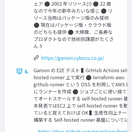
ェア ⚫ 2002 年リリース(!) ⚫ 22 歳
なので今年の新卒みたいな感じ ⚫ リ
リース当時はパッケージ版のみ提供
⚫ 現在はパッケージ版・クラウド版
のどちらも提供 ⚫ 大規模、ご長寿な
プロダクトなので技術的課題がたくさ
ん 5
https://garoon.cybozu.co.jp/
Garoon の E2E テスト ▌GitHub Actions self-
6.
hosted runner 上で実行 ⚫ terraform-aws-
github-runner という OSS を利用してAWS EC
にランナーを作成 ⚫ ジョブごとに使い捨てで
てオートスケールする self-hosted runner 基
本発表ではEC2 上で self-hosted runner を動
ていると覚えておけば OK ▌生産性向上チー
構築する Self-hosted runner 基盤については↓
https://docs.github.com/en/actions/hostin