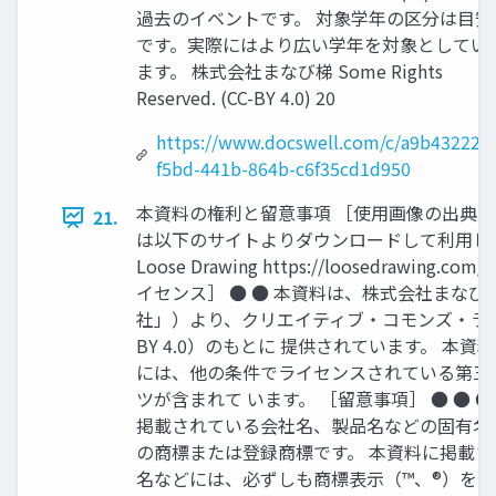
過去のイベントです。 対象学年の区分は目安
です。実際にはより広い学年を対象としてい
ます。 株式会社まなび梯 Some Rights
Reserved. (CC-BY 4.0) 20
https://www.docswell.com/c/a9b43222-
f5bd-441b-864b-c6f35cd1d950
本資料の権利と留意事項 ［使用画像の出典］
21.
は以下のサイトよりダウンロードして利用し
Loose Drawing https://loosedrawing.c
イセンス］ ● ● 本資料は、株式会社まなび
社」）より、クリエイティブ・コモンズ・ライ
BY 4.0）のもとに 提供されています。 本
には、他の条件でライセンスされている第三
ツが含まれて います。 ［留意事項］ ● ● ●
掲載されている会社名、製品名などの固有名
の商標または登録商標です。 本資料に掲載
名などには、必ずしも商標表示（™、®）を