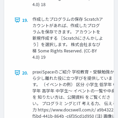
4.0) 18
作成したプログラムの保存 Scratchア
19.
カウントがあれば、作成したプログ
ラムを保存できます。 アカウントを
新規作成する ［Scratchにさんかしよ
う］を選択します。 株式会社まなび
梯 Some Rights Reserved. (CC-BY
4.0) 19
praxiSpaceのご紹介 学校教育・受験勉強か
20.
ら少し離れた役に立つ学びを提供していま
す。 （イベントの例） 区分 小学生 低学年 中
学年 高学年 中学生～ イベントの一覧や中身
を 知りたい方は、公開資料 をご覧くださ
い。 プログラミ ングとIT 考える力、 伝える
力 https://www.docswell.com/c/ a9b43222-
f5bd-441b-864b -c6f35cd1d950 (注) 画像は