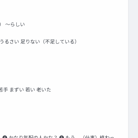
） ～らしい
静か うるさい 足りない（不足している）
 苦手 まずい 若い 老いた
 ➍ かなり年配の人かな？ ➎ もう、（仕事）終わっ