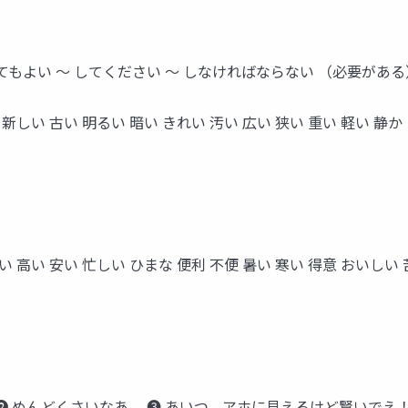
してもよい ～ してください ～ しなければならない （必要がある
い 新しい 古い 明るい 暗い きれい 汚い 広い 狭い 重い 軽い 
い 高い 安い 忙しい ひまな 便利 不便 暑い 寒い 得意 おいしい
➋ めんどくさいなあ。 ➌ あいつ、アホに見えるけど賢いでえ！