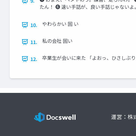
9.
たん！ ➏ 速い手話が、良い手話じゃないよ
やわらかい 固 い
10.
私の会社 固い
11.
卒業生が会いに来た 「よおっ、ひさしぶり
12.
運営：株