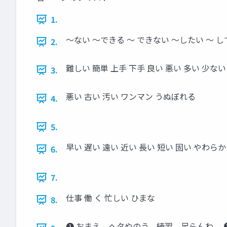
1.
～ない ～できる ～ できない ～したい ～ 
2.
難しい 簡単 上手 下手 良い 悪い 多い 少な
3.
悪い 古い 汚い ワンマン うぬぼれる
4.
5.
早い 遅い 遠い 近い 長い 短い 固い やわらか
6.
7.
仕事 働 く 忙しい ひまな
8.
➊ おまえ、ヘタやのう。練習、足らんわ。 