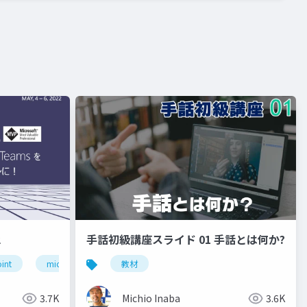
2
手話初級講座スライド 01 手話とは何か?
int
microsoftmvp
教材
microsoft teams
3.7K
Michio Inaba
3.6K