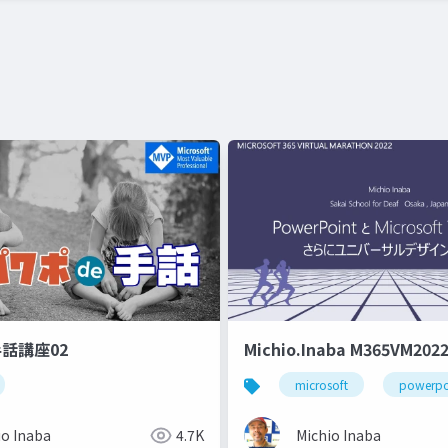
手話講座02
Michio.Inaba M365VM202
microsoft
powerpo
io Inaba
4.7K
Michio Inaba