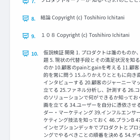
7.
結論 Copyright (c) Toshihiro Ichitani
8.
１０８ Copyright (c) Toshihiro Ichitani
9.
仮説検証 開発 1. プロダクトは誰のものか
10.
題 5. 現状の代替⼿段とその満⾜状況を知る 
のか 10.顧客のpainとgainを考える 
的を常に問う 15.ふりかえりとともに向き直
インタビューする 20.顧客のジャーニーマッ
⽴てる 25.ファネル分析し、計測する 26
のソリューションで何ができるか知っておく 
画を⽴てる 34.ユーザーを⾃分に憑依させる
ダー・マーケティング 39.インフルエンサー 4
ケティング技法を知っておく 46.プランB 4
インセプションデッキでプロダクトとプロジ
ングでやるべきことの順番を決める 54.デ