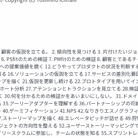
、顧客の仮説を⽴てる。 2. 傾向性を⾒つける 3. ⽚付けたいジ
6. PSﬁtのための検証 7. PMﬁtのための検証 8. 顧客とで
11.顧客への提案価値を磨く 12.どうやってプロダクトの状況を判断す
る 16.ソリューションの仮説を⽴てる 17.サービスの差別化要因
プを描く 21.仮説を更新し続ける 22.プロトタイプを⽤いてインタ
.コホート分析 27.アテンションとトラクションを⾒⽴てる 28.
30.何を分かるための検証かをあいまいにしない。 31.ドメイン
 35.アーリーアダプターを理解する 36.パートナーシップの可能
0.ゲーミフィケーション 41.NPS 42.なりきりエスノグラフィー
7.ストーリーマップを描く 48.エレベータピッチが話せる 49.狩
ェクトの⽅向性を整える 52.ユーザーストーリーマッピングで
イリースクラムに参加し、チームの状態を知る 55.スプリントレ