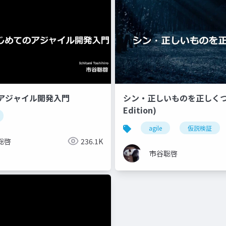
アジャイル開発入門
シン・正しいものを正しくつく
Edition)
agile
仮説検証
聡啓
236.1K
市谷聡啓