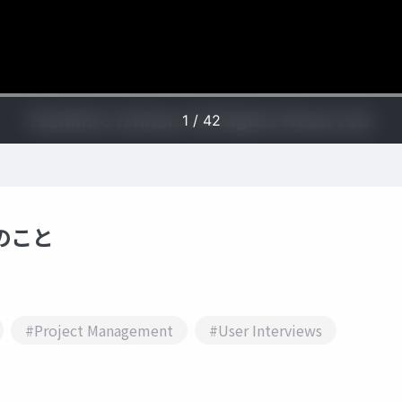
7のこと
#Project Management
#User Interviews