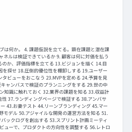
ョブは何か。 4. 課題仮説を⽴てる。顕在課題と潜在課
あるチャネルは検証できているか 9. 顧客は何に対価を払う
るのか、評価指標を⽴てる 13.ビジョンを描く 14.⽬
を探せ 18.圧倒的優位性を棚卸しする 19.ユーザー
ビューをおこなう 23.MVPを定める 24.予算を⾒
検証キャンバスで検証のプランニングをする 29.世の中
知識に触れておく 32.業界の課題を知る 33.収益計
性 37.ランディングページで検証する 38.アンバサ
 43.お妻テスト 44.リーンブランディング 45.マー
野モデル 50.アジャイルな開発の運営⽅法を知る 51.
バックログを創出する 53.スプリント計画ミーティ
ビューで、プロダクトの⽅向性を調整する 56.レトロ