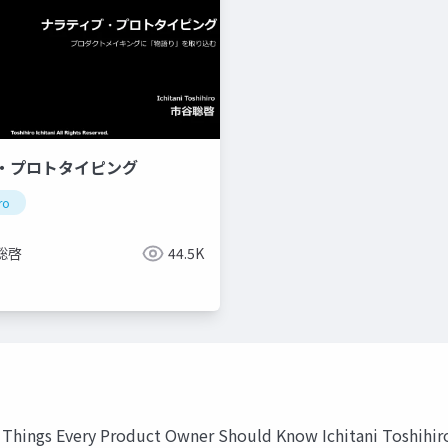
・プロトタイピング
ro
聡啓
44.5K
y Product Owner Should Know Ichitani Toshihiro Tos