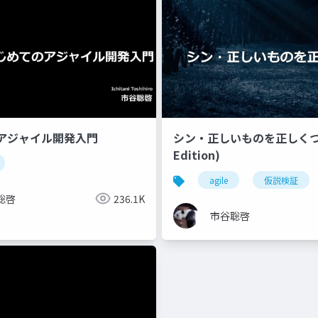
アジャイル開発入門
シン・正しいものを正しくつく
Edition)
agile
仮説検証
聡啓
236.1K
市谷聡啓