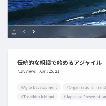
伝統的な組織で始めるアジャイル
7.1K Views
April 25, 21
#Agile Development
#Organizational Trans
#Toshihiro Ichitani
#Japanese Presentation