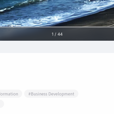
formation
#Business Development