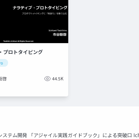
・プロトタイピング
ro
聡啓
44.5K
アジャイル実践ガイドブック」による突破⼝ Ichitani Toshihiro P