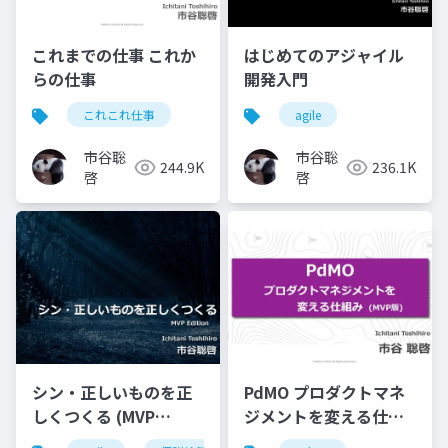
これまでの仕事 これか
はじめてのアジャイル
らの仕事
開発入門
これこれ仕事
agile
市谷聡
市谷聡
244.9K
236.1K
啓
啓
シン・正しいものを正
PdMO プロダクトマネ
しくつくる (MVP
ジメントを変える仕組
Edition)
み (MVP版)