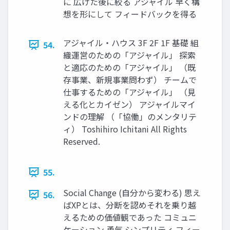
に 広げた後に絞る アジャイル 早く構
想を形にして フィードバックを得る
アジャイル・ハウス 3F 2F 1F 基礎 組
54.
織運営のための「アジャイル」 探索
と適応のための「アジャイル」 （既
存事業、新規事業問わず） チームで
仕事するための「アジャイル」 （⾒
える化とカイゼン） アジャイルマイ
ンドの理解 （「協働」のメンタリテ
ィ） Toshihiro Ichitani All Rights
Reserved.
55.
Social Change (⾃分から変わる) 思え
56.
ばXPとは、分断を認めそれを乗り越
えるための価値観であった コミュニ
ケーション 勇気 シンプリティ フィー