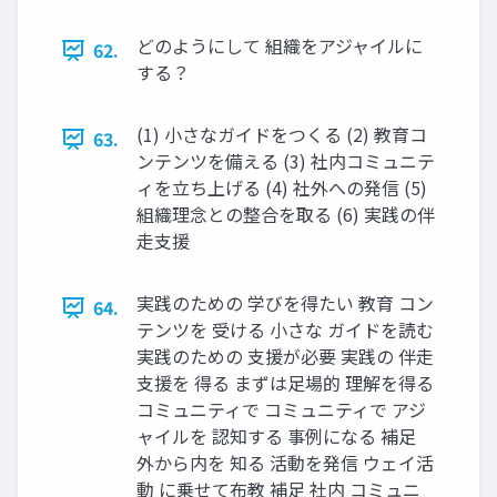
どのようにして 組織をアジャイルに
62.
する？
(1) ⼩さなガイドをつくる (2) 教育コ
63.
ンテンツを備える (3) 社内コミュニテ
ィを⽴ち上げる (4) 社外への発信 (5)
組織理念との整合を取る (6) 実践の伴
⾛⽀援
実践のための 学びを得たい 教育 コン
64.
テンツを 受ける ⼩さな ガイドを読む
実践のための ⽀援が必要 実践の 伴⾛
⽀援を 得る まずは⾜場的 理解を得る
コミュニティで コミュニティで アジ
ャイルを 認知する 事例になる 補⾜
外から内を 知る 活動を発信 ウェイ活
動 に乗せて布教 補⾜ 社内 コミュニ