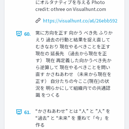
にオルタナティブを与える Photo
credit: othree on Visualhunt.com
https://visualhunt.co/a6/26ebb592
常に⽅向を正す 向かう べき先 ふりか
60.
えり 過去の⾏動と結果を捉え直して
むきなおり 現在やるべきことを正す
現在の 延⻑先 （過去から現在を正
す） 現在 再定義した向かうべき先か
ら逆算して 現在やるべきことを問い
直す かさねあわせ （未来から現在を
正す） ⾃分たちの今ここ(現在)の状
況を 明らかにして組織内での共通認
識 をつくる
“かさねあわせ” とは “⼈” と ”⼈” を
61.
“過去” と “未来” を 重ねて「今」を
作る