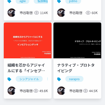
agile
仮説検証
pdmo
市谷聡啓
114K
市谷聡啓
60K
組織を芯からアジャイ
ナラティブ・プロトタ
ルにする「インセプシ
イピング
ョンデッキ」
シンアジャイル
agile
narapro
市谷聡啓
49.8K
市谷聡啓
44.5K