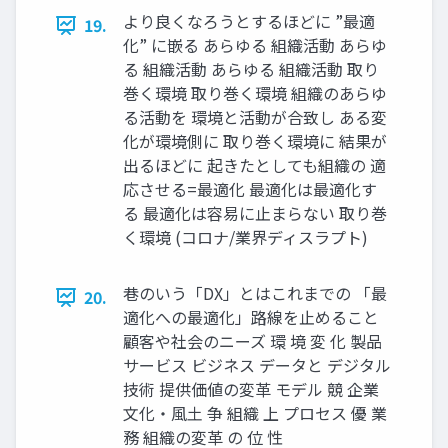
より良くなろうとするほどに ”最適
19.
化” に嵌る あらゆる 組織活動 あらゆ
る 組織活動 あらゆる 組織活動 取り
巻く環境 取り巻く環境 組織のあらゆ
る活動を 環境と活動が合致し ある変
化が環境側に 取り巻く環境に 結果が
出るほどに 起きたとしても組織の 適
応させる=最適化 最適化は最適化す
る 最適化は容易に⽌まらない 取り巻
く環境 (コロナ/業界ディスラプト)
巷のいう「DX」とはこれまでの 「最
20.
適化への最適化」路線を⽌めること
顧客や社会のニーズ 環 境 変 化 製品
サービス ビジネス データと デジタル
技術 提供価値の変⾰ モデル 競 企業
⽂化・⾵⼟ 争 組織 上 プロセス 優 業
務 組織の変⾰ の 位 性