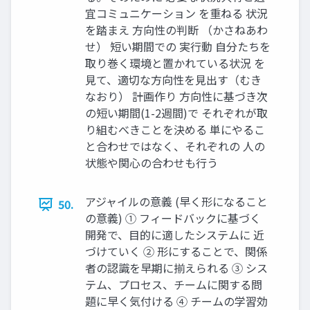
宜コミュニケーション を重ねる 状況
を踏まえ ⽅向性の判断 （かさねあわ
せ） 短い期間での 実⾏動 ⾃分たちを
取り巻く環境と置かれている状況 を
⾒て、適切な⽅向性を⾒出す（むき
なおり） 計画作り ⽅向性に基づき次
の短い期間(1-2週間)で それぞれが取
り組むべきことを決める 単にやるこ
と合わせではなく、それぞれの ⼈の
状態や関⼼の合わせも⾏う
アジャイルの意義 (早く形になること
50.
の意義) ① フィードバックに基づく
開発で、⽬的に適したシステムに 近
づけていく ② 形にすることで、関係
者の認識を早期に揃えられる ③ シス
テム、プロセス、チームに関する問
題に早く気付ける ④ チームの学習効