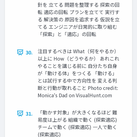
針を ⽴てる 問題を整理する 探索の回
転 適応の回転 プランを⽴てて 実⾏す
る 解決策の 原因を追求する 仮説を⽴
てる エンジニアが⽇常的に取り組む
「探索」と「適応」の回転
注⽬するべきは What（何をやるか）
30.
以上に How（どうやるか） あれこれ
やることを講じる前に ⾃分たち⾃⾝
が「動ける体」をつくる 「動ける」
とは試⾏する中で⽅向性を 変える判
断と⾏動が取れること Photo credit:
Monica's Dad on VisualHunt.com
「動かす対象」が⼤きくなるほど 難
31.
易度は上がる 組織で動く (探索適応)
チームで動く (探索適応) ⼀⼈で動く
(探索適応)