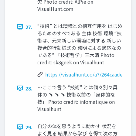
⽋ Photo credit: AlPie on
VisualHunt.com
“技術” とは環境との相互作⽤を はじめ
27.
るためのすべである 主体 技術 環境 “技
術は、元来新しい環境に対する 新しい
複合的⾏動様式の 発明による適応なの
である” 「技術哲学」三⽊清 Photo
credit: sk8geek on Visualhunt
https://visualhunt.co/a7/264caade
…ここで⾔う “技術” とは個々別々具
28.
体の ﹅ ﹅ ﹅ 技術以前の「⾝体的な
技」 Photo credit: infomatique on
Visualhunt
⾃分の体を思うように動かす 状況を
29.
よく⾒る 結果から学び を得て次の⽅