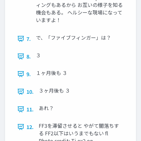
ィングもあるから お互いの様⼦を知る
機会もある。 ヘルシーな現場になって
いますよ！
で、「ファイブフィンガー」は？
7.
３
8.
１ヶ⽉後も ３
9.
３ヶ⽉後も ３
10.
あれ？
11.
FF3を滞留させると やがて闇落ちす
12.
る FF2以下はいうまでもない fl
Photo credit: Tj ex2 on