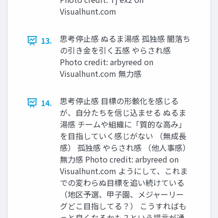
Visualhunt.com
思考停⽌感 ぬるま湯感 孤独感 闇落ち
13.
の引き⾦を引く五感 やらされ感
Photo credit: arbyreed on
Visualhunt.com 無⼒感
思考停⽌感 ⽬標の形骸化を感じる
14.
が、⾃分たちを信じ込ませる ぬるま
湯感 チームや組織に「質的な⾼み」
を⽬指していく感じがない （無成⻑
感） 孤独感 やらされ感 （他⼈事感）
無⼒感 Photo credit: arbyreed on
Visualhunt.com ようにして、これま
での変わらぬ⽬標を追い続けている
（地区予選、甲⼦園、メジャーリー
グどこ⽬指してる？） こうすればも
っと良くなるかも？という提⾔が通