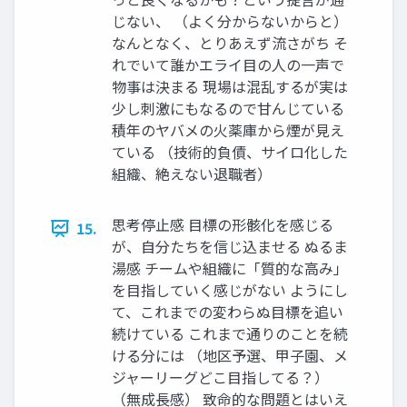
じない、 （よく分からないからと）
なんとなく、とりあえず流さがち そ
れでいて誰かエライ⽬の⼈の⼀声で
物事は決まる 現場は混乱するが実は
少し刺激にもなるので⽢んじている
積年のヤバメの⽕薬庫から煙が⾒え
ている （技術的負債、サイロ化した
組織、絶えない退職者）
思考停⽌感 ⽬標の形骸化を感じる
15.
が、⾃分たちを信じ込ませる ぬるま
湯感 チームや組織に「質的な⾼み」
を⽬指していく感じがない ようにし
て、これまでの変わらぬ⽬標を追い
続けている これまで通りのことを続
ける分には （地区予選、甲⼦園、メ
ジャーリーグどこ⽬指してる？）
（無成⻑感） 致命的な問題とはいえ