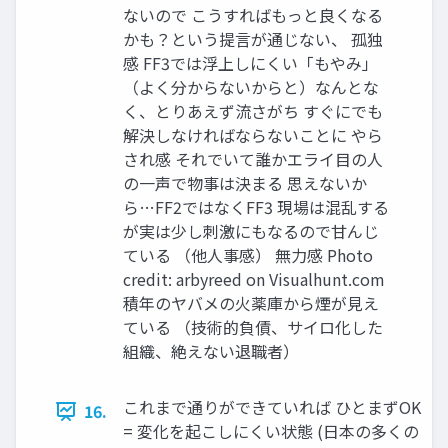
ないので こうすればもっと良くなる
かも？という提⾔が通じない、 孤独
感 FF3では浮上しにくい「もやみ」
（よく分からないからと）なんとな
く、とりあえず流さがち すぐにでも
解決しなければならないことに やら
され感 それでいて誰かエライ⽬の⼈
の⼀声で物事は決まる 思えないか
ら…FF2ではなくFF3 現場は混乱する
が実は少し刺激にもなるので⽢んじ
ている （他⼈事感） 無⼒感 Photo
credit: arbyreed on Visualhunt.com
積年のヤバメの⽕薬庫から煙が⾒え
ている （技術的負債、サイロ化した
組織、絶えない退職者）
これまで通りができていれば ひとまずOK
16.
= 変化を起こしにくい状態 (⽇本の多くの