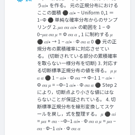
う𝛼𝑖∗ を作る。 元の正規分布における
ここの面積 ⚫ 𝛼𝑖∗ ~ Uniform 0,1 ＝
1−Φ ⚫ 単純な確率分布からのサンプ
リング 2. 𝜇𝛼 𝜎𝛼 𝛼𝑖∗ の範囲を 1 − Φ
0−𝜇𝛼 𝜎𝛼 𝜇 = Φ 𝜎𝛼 𝛼 , 1 に制約する 𝜇
⚫ 𝛼𝑖∗ → 1 − 𝛼𝑖∗ ∙ Φ 𝜎𝛼 𝛼 0 ⚫ 元の正
規分布の累積確率に対応させてい
る。 (切断されている部分の累積確率
を取らない一様分布を切断) 3. 対応す
る切断標準正規分布の値を得る。 𝜇 𝜇
𝛼 𝛼 ⚫ 1 − 𝛼𝑖∗ ∙ Φ 𝜎𝛼 → Φ−1 1 − 𝛼𝑖∗ ∙
Φ 𝜎𝛼 𝜇 = −Φ−1 𝛼𝑖∗ ∙ Φ 𝜎𝛼 𝛼 ⚫ Step 2
により，切断点より小さな値にはな
らないことが保証されている。 4. 切
断標準正規分布を線形変換してスケ
ールを戻し，式を整理する。 𝜇 ⚫ 𝛼𝑖
= 𝜇𝛼 + 𝜎𝛼 ∙ −Φ−1 𝛼𝑖∗ ∙ Φ 𝜎𝛼 𝛼 𝜇 = 𝜇𝛼 −
𝜎𝛼 ∙ Φ−1 𝛼𝑖∗ ∙ Φ 𝜎𝛼 𝛼