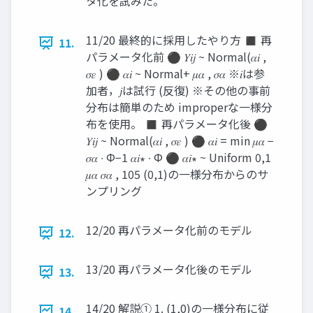
タ化を試みた。
11/20 最終的に採用したやり方 ◼ 再
11.
パラメータ化前 ⚫ 𝑌𝑖𝑗 ~ Normal(𝛼𝑖 ,
𝜎𝜀 ) ⚫ 𝛼𝑖 ~ Normal+ 𝜇𝛼 , 𝜎𝛼 ※𝑖は参
加者，𝑗は試行 (反復) ※その他の事前
分布は簡単のため improperな一様分
布を使用。 ◼ 再パラメータ化後 ⚫
𝑌𝑖𝑗 ~ Normal(𝛼𝑖 , 𝜎𝜀 ) ⚫ 𝛼𝑖 = min 𝜇𝛼 −
𝜎𝛼 ∙ Φ−1 𝛼𝑖∗ ∙ Φ ⚫ 𝛼𝑖∗ ~ Uniform 0,1
𝜇𝛼 𝜎𝛼 , 105 (0,1)の一様分布からのサ
ンプリング
12/20 再パラメータ化前のモデル
12.
13/20 再パラメータ化後のモデル
13.
14/20 解説① 1. (1,0)の一様分布に従
14.