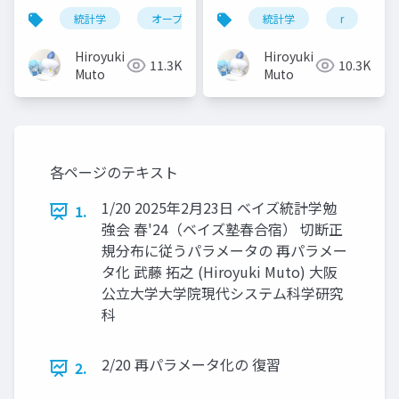
用性，広めよう二次分
題の反応時間データを
統計学
オープンサイエンス
統計学
心理学
r
科学
s
析──
説明する階層ベイズモ
デルを例に──
Hiroyuki
Hiroyuki
11.3K
10.3K
Muto
Muto
各ページのテキスト
1/20 2025年2月23日 ベイズ統計学勉
1.
強会 春'24（ベイズ塾春合宿） 切断正
規分布に従うパラメータの 再パラメー
タ化 武藤 拓之 (Hiroyuki Muto) 大阪
公立大学大学院現代システム科学研究
科
2/20 再パラメータ化の 復習
2.