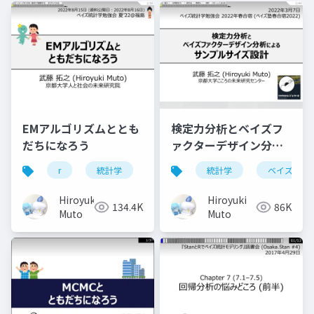
EMアルゴリズムととも
検定力分析とベイズフ
だちになろう
ァクターデザイン分析
によるサンプルサイズ
r
統計学
アルゴリズム
統計学
最尤法
ベイズ
最
設計
Hiroyuki
Hiroyuki
134.4K
86K
Muto
Muto