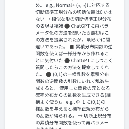
め。 e.g., Normal+ (𝜇, 𝜎)に対応する
切断標準正規分布の切断位置は0では
ない → 相似な形の切断標準正規分布
の表現は複雑 ⚫ ChatGPTに再パラ
メータ化の方法を聞いたら最初はこ
の方法を提案されたが， 明らかに間
違いであった。 ◼ 累積分布関数の逆
関数を使えば一様分布から作れるこ
とに気付いた ⚫ ChatGPTにしつこく
質問したらこの方法を提案してくれ
た。 ⚫ (0,1)の一様乱数を累積分布
関数の逆関数の引数にいれて乱数生
成すると， 使用した関数の元となる
確率分布からの乱数を生成できる(結
構よく使う)。 e.g., Φ−1 に(0,1)の一
様乱数を与えると標準正規分布から
の乱数が得られる。 → 切断正規分布
の累積分布関数を使って再パラメー