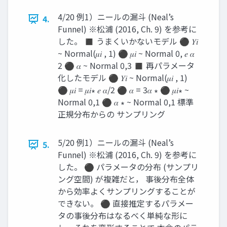
4/20 例1）ニールの漏斗 (Neal’s
4.
Funnel) ※松浦 (2016, Ch. 9) を参考に
した。 ◼ うまくいかないモデル ⚫ 𝑌𝑖
~ Normal(𝜇𝑖 , 1) ⚫ 𝜇𝑖 ~ Normal 0, 𝑒 𝛼
2 ⚫ 𝛼 ~ Normal 0,3 ◼ 再パラメータ
化したモデル ⚫ 𝑌𝑖 ~ Normal(𝜇𝑖 , 1)
⚫ 𝜇𝑖 = 𝜇𝑖∗ 𝑒 𝛼/2 ⚫ 𝛼 = 3𝛼 ∗ ⚫ 𝜇𝑖∗ ~
Normal 0,1 ⚫ 𝛼 ∗ ~ Normal 0,1 標準
正規分布からの サンプリング
5/20 例1）ニールの漏斗 (Neal’s
5.
Funnel) ※松浦 (2016, Ch. 9) を参考に
した。 ⚫ パラメータの分布 (サンプリ
ング空間) が複雑だと， 事後分布全体
から効率よくサンプリングすることが
できない。 ⚫ 直接推定するパラメー
タの事後分布はなるべく単純な形に