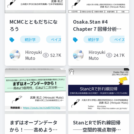
MCMCとともだちにな
Osaka.Stan #4
ろう
Chapter 7 回帰分析の
悩みどころ (7.1–7.5)
統計学
ベイズ
統計学
ベイズ
Hiroyuki
Hiroyuki
52.7K
24.7K
Muto
Muto
まずはオープンデータ
StanとRで折れ線回帰
から！──高めよう信
──空間的視点取得課