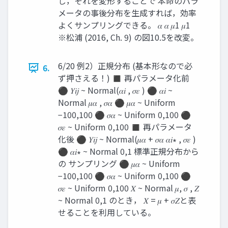
し，それを変形することで 本命のパラ
メータの事後分布を生成すれば，効率
よくサンプリングできる。 𝛼 𝛼 𝜇1 𝜇1
※松浦 (2016, Ch. 9) の図10.5を改変。
6/20 例2）正規分布 (基本形なので必
6.
ず押さえる！) ◼ 再パラメータ化前
⚫ 𝑌𝑖𝑗 ~ Normal(𝛼𝑖 , 𝜎𝜀 ) ⚫ 𝛼𝑖 ~
Normal 𝜇𝛼 , 𝜎𝛼 ⚫ 𝜇𝛼 ~ Uniform
−100,100 ⚫ 𝜎𝛼 ~ Uniform 0,100 ⚫
𝜎𝜀 ~ Uniform 0,100 ◼ 再パラメータ
化後 ⚫ 𝑌𝑖𝑗 ~ Normal(𝜇𝛼 + 𝜎𝛼 𝛼𝑖∗ , 𝜎𝜀 )
⚫ 𝛼𝑖∗ ~ Normal 0,1 標準正規分布から
の サンプリング ⚫ 𝜇𝛼 ~ Uniform
−100,100 ⚫ 𝜎𝛼 ~ Uniform 0,100 ⚫
𝜎𝜀 ~ Uniform 0,100 𝑋 ~ Normal 𝜇, 𝜎 , 𝑍
~ Normal 0,1 のとき， 𝑋 = 𝜇 + 𝜎𝑍と表
せることを利用している。