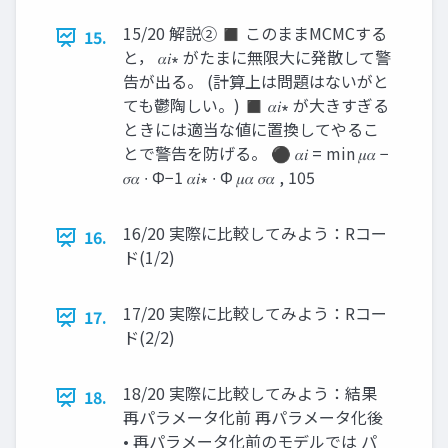
15/20 解説② ◼ このままMCMCする
15.
と， 𝛼𝑖∗ がたまに無限大に発散して警
告が出る。 (計算上は問題はないがと
ても鬱陶しい。) ◼ 𝛼𝑖∗ が大きすぎる
ときには適当な値に置換してやるこ
とで警告を防げる。 ⚫ 𝛼𝑖 = min 𝜇𝛼 −
𝜎𝛼 ∙ Φ−1 𝛼𝑖∗ ∙ Φ 𝜇𝛼 𝜎𝛼 , 105
16/20 実際に比較してみよう：Rコー
16.
ド(1/2)
17/20 実際に比較してみよう：Rコー
17.
ド(2/2)
18/20 実際に比較してみよう：結果
18.
再パラメータ化前 再パラメータ化後
• 再パラメータ化前のモデルでは パ