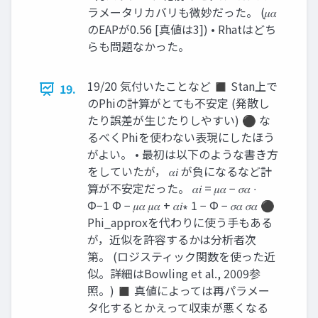
ラメータリカバリも微妙だった。 (𝜇𝛼
のEAPが0.56 [真値は3]) • Rhatはどち
らも問題なかった。
19/20 気付いたことなど ◼ Stan上で
19.
のPhiの計算がとても不安定 (発散し
たり誤差が生じたりしやすい) ⚫ な
るべくPhiを使わない表現にしたほう
がよい。 • 最初は以下のような書き方
をしていたが， 𝛼𝑖 が負になるなど計
算が不安定だった。 𝛼𝑖 = 𝜇𝛼 − 𝜎𝛼 ∙
Φ−1 Φ − 𝜇𝛼 𝜇𝛼 + 𝛼𝑖∗ 1 − Φ − 𝜎𝛼 𝜎𝛼 ⚫
Phi_approxを代わりに使う手もある
が，近似を許容するかは分析者次
第。 (ロジスティック関数を使った近
似。詳細はBowling et al., 2009参
照。) ◼ 真値によっては再パラメー
タ化するとかえって収束が悪くなる