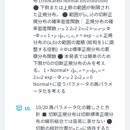
布 (truncated normal distribution)
⚫ 下側または上側の範囲が制限され
た正規分布。 ⚫ 範囲が(𝑎, 𝑏)の切断正
規分布の確率密度関数： 正規分布の確
率密度関数 𝑥−𝜇 2 2𝜎2 2𝜋𝜎2 𝑏−𝜇 𝑎−𝜇 Φ
−Φ 𝜎 𝜎 1 • 𝑝 𝑥|𝜇, 𝜎, 𝑎, 𝑏 = exp − 𝑎 𝑏 正規
分布の(a,b)の範囲の面積 (総和を1に調
整する役割) ※Φは標準正規分布の累
積分布関数 ⚫ 本発表では簡単のため
下限が0の切断正規分布のみを考え
る。 1 • Normal+ 𝑥|𝜇, 𝜎 = 𝑝 𝑥|𝜇, 𝜎 =
2𝜋𝜎2 exp − Φ 𝑥−𝜇 2 2𝜎2 𝜇 𝜎 0
Normal+に従うパラメータの再パラメ
ータ化を考える
10/20 再パラメータ化の難しさと方
10.
針 ◼ 切断正規分布は切断標準正規分
布の線形結合では容易に表せない ⚫
切断の相対位置が𝜇と𝜎に依存するた