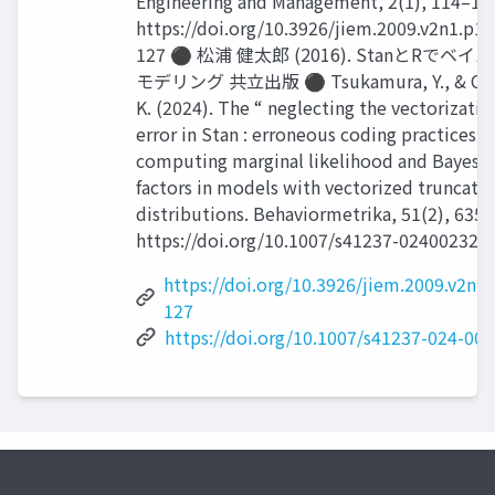
Engineering and Management, 2(1), 114–12
https://doi.org/10.3926/jiem.2009.v2n1.p11
127 ⚫ 松浦 健太郎 (2016). StanとRでベイ
モデリング 共立出版 ⚫ Tsukamura, Y., & Ok
K. (2024). The “ neglecting the vectorizatio
error in Stan : erroneous coding practices f
computing marginal likelihood and Bayes
factors in models with vectorized truncate
distributions. Behaviormetrika, 51(2), 635–
https://doi.org/10.1007/s41237-02400232-7
https://doi.org/10.3926/jiem.2009.v2n1
127
https://doi.org/10.1007/s41237-024-00