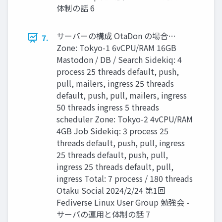
体制の話 6
サーバーの構成 OtaDon の場合…
7.
Zone: Tokyo-1 6vCPU/RAM 16GB
Mastodon / DB / Search Sidekiq: 4
process 25 threads default, push,
pull, mailers, ingress 25 threads
default, push, pull, mailers, ingress
50 threads ingress 5 threads
scheduler Zone: Tokyo-2 4vCPU/RAM
4GB Job Sidekiq: 3 process 25
threads default, push, pull, ingress
25 threads default, push, pull,
ingress 25 threads default, pull,
ingress Total: 7 process / 180 threads
Otaku Social 2024/2/24 第1回
Fediverse Linux User Group 勉強会 -
サーバの運用と体制の話 7