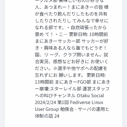
ーグルメ部 美味しいものが好きな
人、あつまれー！まにあきーの皆 様
が食べたり飲んだりしたものを共有
したりされたりし てみんなで幸せに
なれる部です。・自炊頑張ったから
褒め て！・こ… 更新日時: 10時間前
まにあきーサッカー部 サッカーが好
き・興味ある人なら誰でもどうぞ！
国、リ ーグ、クラブ問いません。試
合実況、感想などお好きに お使いく
ださい。※選手や他サポへの配慮を
忘れずにお 願いします。 更新日時:
13時間前 まにあきーFGO部 まにあき
ー崩壊:スターレイル部 運営スタッフ
への叫びチャンネル Otaku Social
2024/2/24 第1回 Fediverse Linux
User Group 勉強会 - サーバの運用と
体制の話 24