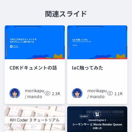
関連スライド
CDKドキュメントの話
IaC触ってみた
morikapu
morikapu
2.3K
1.1K
/ maruto
/ maruto