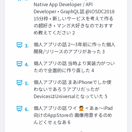
Native App Developer / API
Developer • GraphQL話 @iOSDC2018
15分枠 • 新しいサービスを考えて作る
の超好き • マンガ大好きなのでおすす
め教えてください 2
個人アプリの話 2〜3年前に作った個人
3.
開発/リリースのアプリがあった 3
個人アプリの話 当時より実装力がつい
4.
たので全面的に作り直した 4
個人アプリの話 まあiPhoneでしか使
5.
わないであろうアプリだったが
DevicesはUniversalとなっていた 5
個人アプリの話 ワイ 🤦 < あぁ〜iPad
6.
向けのAppStoreの 画像用意するのめ
んどくせぇなあ 6