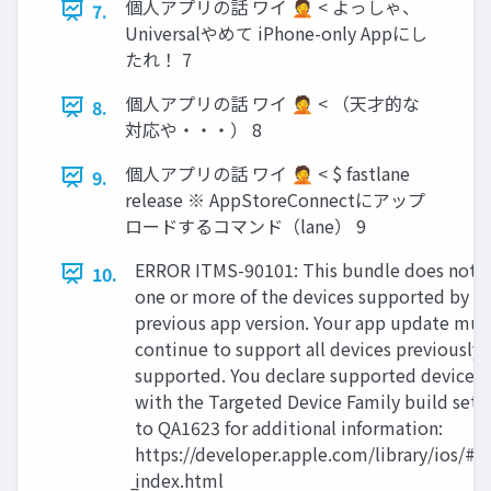
個人アプリの話 ワイ 🤦 < よっしゃ、
7.
Universalやめて iPhone-only Appにし
たれ！ 7
個人アプリの話 ワイ 🤦 < （天才的な
8.
対応や・・・） 8
個人アプリの話 ワイ 🤦 < $ fastlane
9.
release ※ AppStoreConnectにアップ
ロードするコマンド（lane） 9
ERROR ITMS-90101: This bundle does not 
10.
one or more of the devices supported by t
previous app version. Your app update mus
continue to support all devices previously
supported. You declare supported devices 
with the Targeted Device Family build setti
to QA1623 for additional information:
https://developer.apple.com/library/ios/#q
̲index.html