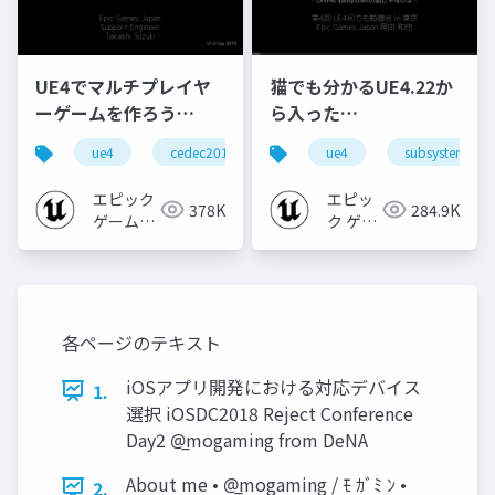
UE4でマルチプレイヤ
猫でも分かるUE4.22か
ーゲームを作ろう
ら入った
【CEDEC 2019】
Subsystem【第4回
ue4
cedec2019
ue-network
ue4
subsystem
ue-bp
UE4何でも勉強会 in 東
京 2020】
エピック
エピッ
378K
284.9K
ゲームズ
ク ゲー
ジャパン
ムズ ジ
ャパン
各ページのテキスト
iOSアプリ開発における対応デバイス
1.
選択 iOSDC2018 Reject Conference
Day2 @̲mogaming from DeNA
About me • @̲mogaming / ﾓ ｶﾞﾐ ﾝ •
2.