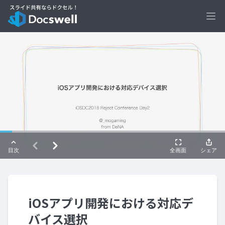
Ope
iOSアプリ開発における対応デ
バイス選択