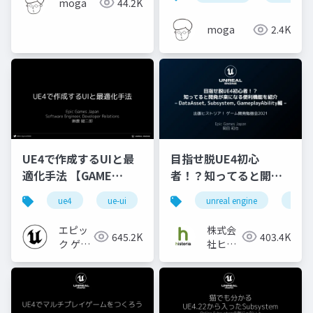
moga
44.2K
moga
2.4K
UE4で作成するUIと最
目指せ脱UE4初心
適化手法 【GAME
者！？知ってると開発
CREATORS
が楽になる便利機能を
ue4
ue-ui
ue-optimize
unreal engine
ue4
CONFERENCE '20】
紹介 - DataAsset,
Subsystem,
エピッ
株式会
645.2K
403.4K
GameplayAbility編 -
ク ゲー
社ヒス
ムズ ジ
トリア
ャパン