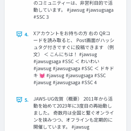
のコミュニティーは、非営利目的で活
動しています。 #jawsug #jawsugsaga
#SSC 3
Xアカウントをお持ちの方 右の QRコ
4.
ードを読み取ると、 Post画面がハッシ
ュタグ付きですぐに投稿できます （例
文） ＜ こんにちは！ #jawsug
#jawsugsaga #SSC ＜ わいわい
#jawsug #jawsugsaga #SSC ＜ ドキド
キ 💓 #jawsug #jawsugsaga #SSC
#jawsug #jawsugsaga #SSC 4
JAWS-UG佐賀（概要） 2011年から活
5.
動を始めて2023年に3度目の再始動し
ました。 奇数月は全国と繋ぐオンライ
ンを挟みつつ、オフラインも定期的に
開催しています。 #jawsug