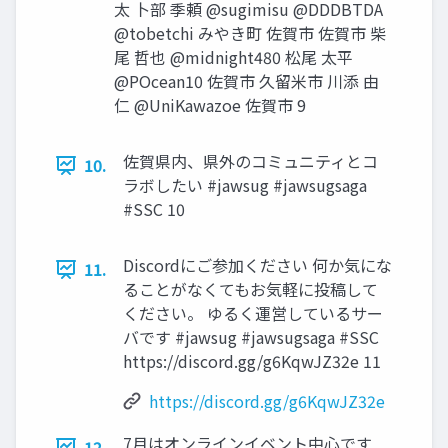
太 卜部 季頼 @sugimisu @DDDBTDA
@tobetchi みやき町 佐賀市 佐賀市 柴
尾 哲也 @midnight480 松尾 太平
@POcean10 佐賀市 久留米市 川添 由
仁 @UniKawazoe 佐賀市 9
佐賀県内、県外のコミュニティとコ
10.
ラボしたい #jawsug #jawsugsaga
#SSC 10
Discordにご参加ください 何か気にな
11.
ることがなくてもお気軽に投稿して
ください。 ゆるく運営しているサー
バです #jawsug #jawsugsaga #SSC
https://discord.gg/g6KqwJZ32e 11
https://discord.gg/g6KqwJZ32e
7月はオンラインイベント中心です
12.