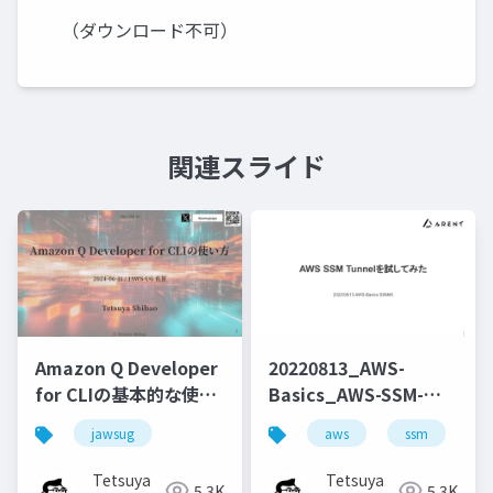
（ダウンロード不可）
関連スライド
Amazon Q Developer
20220813_AWS-
for CLIの基本的な使い
Basics_AWS-SSM-
方と便利なコマンドの
Tunnelを試してみた
jawsug
aws
ssm
cl
紹介
Tetsuya
Tetsuya
5.3K
5.3K