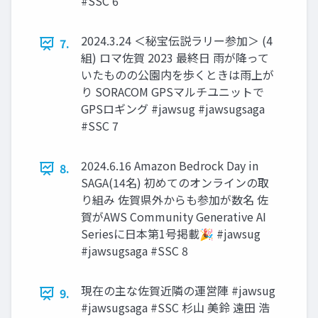
#SSC 6
2024.3.24 ＜秘宝伝説ラリー参加＞ (4
7.
組) ロマ佐賀 2023 最終日 雨が降って
いたものの公園内を歩くときは雨上が
り SORACOM GPSマルチユニットで
GPSロギング #jawsug #jawsugsaga
#SSC 7
2024.6.16 Amazon Bedrock Day in
8.
SAGA(14名) 初めてのオンラインの取
り組み 佐賀県外からも参加が数名 佐
賀がAWS Community Generative AI
Seriesに日本第1号掲載🎉 #jawsug
#jawsugsaga #SSC 8
現在の主な佐賀近隣の運営陣 #jawsug
9.
#jawsugsaga #SSC 杉山 美鈴 遠田 浩