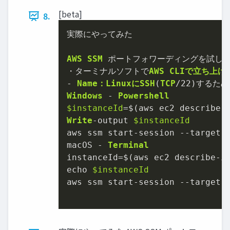
[beta]
8.
実際にやってみた

AWS
SSM
 ポートフォワーディングを試して
・ターミナルソフトで
AWS
CLIで立ち上
-
Name：LinuxにSSH
(
TCP
/
22
)するた
Windows
-
Powershell
$instanceId
=
$(aws ec2 describe
-
Write
-
output 
$instanceId
aws ssm start
-
session 
--
target 
macOS 
-
Terminal
instanceId
=
$(aws ec2 describe
-
i
echo 
$instanceId
aws ssm start
-
session 
--
target 