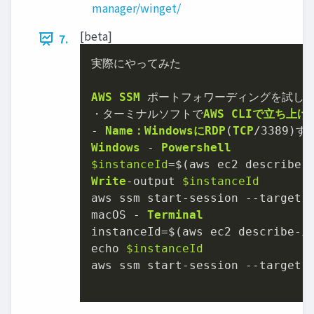
manager/winget/
[beta]
7.
実際にやってみた

AWS
SSM
 ポートフォワーディングを試して
・ターミナルソフトで
AWS
CLIで立ち上
-
Name：WindowsにRDP
(
TCP
/
3389
)す
Windows
-
Powershell
$instanceId
=
$(aws ec2 describe
-
Write
-
output 
$instanceId
aws ssm start
-
session 
--
target 
macOS 
-
Terminal
instanceId
=
$(aws ec2 describe
-
i
echo 
$instanceId
aws ssm start
-
session 
--
target 