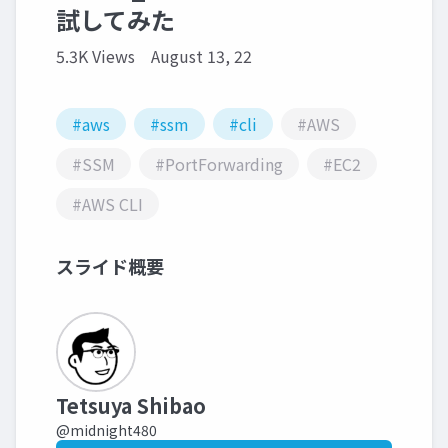
試してみた
5.3K Views
August 13, 22
#aws
#ssm
#cli
#AWS
#SSM
#PortForwarding
#EC2
#AWS CLI
スライド概要
Tetsuya Shibao
@midnight480