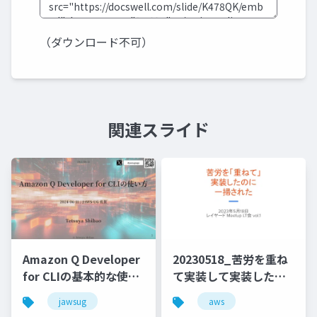
（ダウンロード不可）
関連スライド
Amazon Q Developer
20230518_苦労を重ね
for CLIの基本的な使い
て実装して実装したの
方と便利なコマンドの
に一掃されたこと
jawsug
aws
紹介