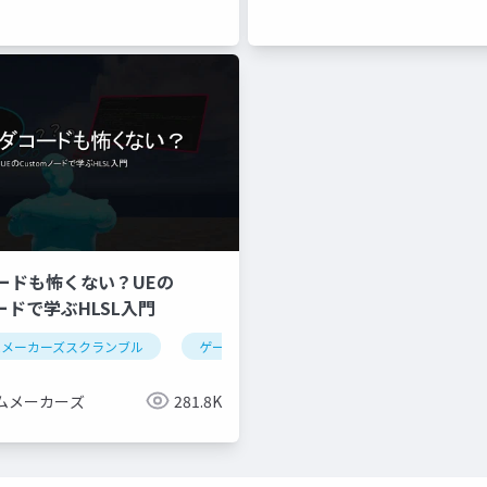
ードも怖くない？UEの
ノードで学ぶHLSL入門
ムメーカーズスクランブル
ゲーム制作
ue5
シェーダー
ムメーカーズ
281.8K