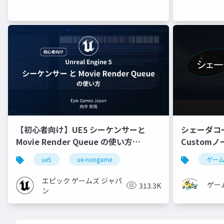
【初心者向け】UE5 シーケンサーと
シェーダコ
Movie Render Queue の使い方
Custom
【Cinematic Dive 2023】
ue5
ue-nongame
ゲー
エピック ゲームズ ジャパ
ゲー
313.3K
ン