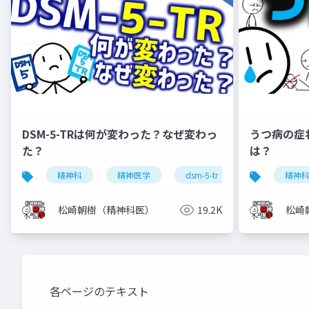
DSM-5-TRは何が変わった？なぜ変わっ
うつ病の症
た？
は？
精神科
精神医学
dsm-5-tr
dsm-5
精神
松崎朝樹（精神科医）
19.2K
松崎
各ページのテキスト