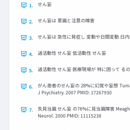
せん妄
1.
せん妄は 意識と注意の障害
2.
せん妄は 急性に発症し 変動や日間変動 日内
3.
過活動性 せん妄 低活動性 せん妄
4.
過活動性 せん妄 医療現場が 特に困って る
5.
がん患者のせん妄の 28%に幻覚や妄想 Tuma & DeAn
6.
J Psychiatry. 2007 PMID: 17267930
失見当識 せん妄 の76%に見当識障害 Meagher et a
7.
Neurol. 2000 PMID: 11115238