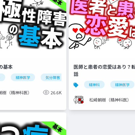
の基本
医師と患者の恋愛はあり？
話
科
自閉スペクトラム症
精神医学
気分障害
注意欠如多動症
双極性障害
dsm-5-tr
気分安定薬
精神科
精神医学
朝樹（精神科医）
26.6K
松崎朝樹（精神科医）