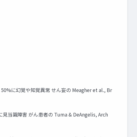
想 50%に幻覚や知覚異常 せん妄の Meagher et al., Br
3%に見当識障害 がん患者の Tuma & DeAngelis, Arch