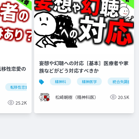
妄想や幻聴への対応［基本］医療者や家
転移性恋愛の
族などがどう対応すべきか
精神科
精神医学
統合失調症
転移性恋愛
恋愛
松崎朝樹（精神科医）
20.5K
25.2K