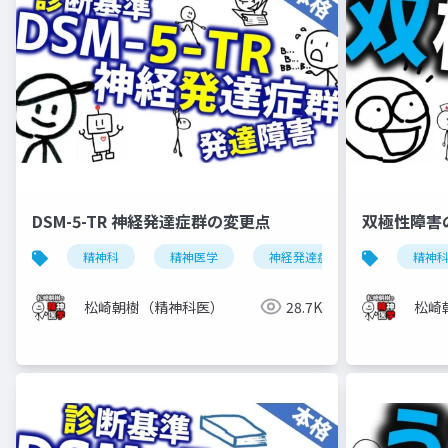
DSM-5-TR 神経発達症群の変更点
双極性障害
精神科
精神医学
神経発達症群
発達障害
精神
松崎朝樹（精神科医）
28.7K
松崎