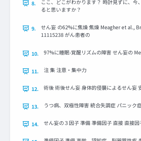
ここ、どこがわかります？ 時計見ずに、今
8.
ると思いますか？
せん妄 の62%に焦燥 焦燥 Meagher et al., Br J 
9.
11115238 がん患者の
97%に睡眠-覚醒リズムの障害 せん妄の Meagher et 
10.
注 集 注意・集中力
11.
術後 術後せん妄 身体的侵襲によるせん妄 
12.
うつ病、双極性障害 統合失調症 パニック症 
13.
せん妄の３因子 準備 準備因子 直接 直接因子 
14.
準備因子 準備 高齢、認知症、脳器質性疾