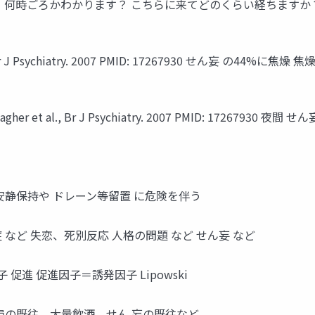
、何時ごろかわかります？ こちらに来てどのくらい経ちますか
Psychiatry. 2007 PMID: 17267930 せん妄 の44%に焦燥 焦燥 Tum
al., Br J Psychiatry. 2007 PMID: 17267930 夜間 せん
安静保持や ドレーン等留置 に危険を伴う
など 失恋、死別反応 人格の問題 など せん妄 など
促進 促進因子＝誘発因子 Lipowski
 患の既往、大量飲酒、せん 妄の既往など