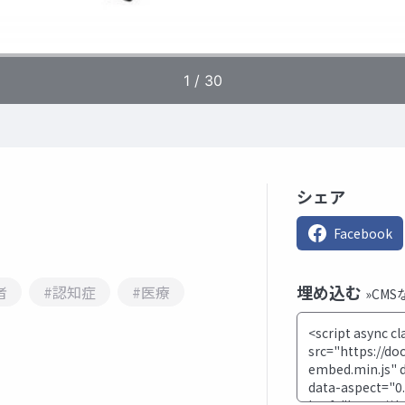
シェア
Facebook
埋め込む
者
#認知症
#医療
»CM