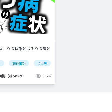
状 うつ状態とは？うつ病と
科
精神医学
うつ病
症状
気分障害
双極性
朝樹（精神科医）
17.2K