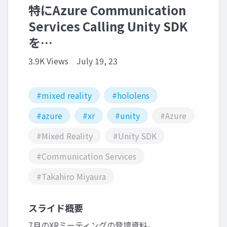
特にAzure Communication
Services Calling Unity SDK
を…
3.9K Views
July 19, 23
#mixed reality
#hololens
#azure
#xr
#unity
#Azure
#Mixed Reality
#Unity SDK
#Communication Services
#Takahiro Miyaura
スライド概要
7月のXRミーティングの登壇資料。