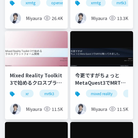
xrmtg
openxr
openvr
xrmtg
hololens
mrtk3
Miyaura
26.4K
Miyaura
13.3K
Mixed Reality Toolkit
今更ですがちょっと
3で始めるクロスプラッ
MetaQuest3でMRTK3
トフォーム開発
触ってみました
xr
mrtk3
metaquest3
mixed reality
snapdragonspaces
xrmtg
Miyaura
11.5K
Miyaura
11.5K