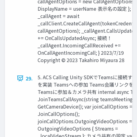
callAgentOptions = new CallAgentOptions {
DisplayName = userName 表示名の設定 };
_callAgent = await
_callClient.CreateCallAgent(tokenCredentia
callAgentOptions); _callAgent.CallsUpdate
+= OnCallsUpdatedAsync; 接続！
_callAgent.IncomingCallReceived +=
OnCallAgentIncomingCall; } 2023/7/19
Copyright © 2023 Takahiro Miyaura 28
5. ACS Calling Unity SDKでTeamsに接続
29.
を実装 Teamsへの参加 Teams会議リンクを
Teamsに参加＆カメラ共有 internal async Ta
JoinTeamsCallAsync(string teamsMeetingUr
GetCameraDevice(); var joinCallOptions = 
JoinCallOptions();
joinCallOptions.OutgoingVideoOptions = 
OutgoingVideoOptions { Streams =
_localVideoStream }; カメラ共有の設定 var