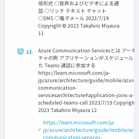
信形式 ○音声およびビデオによる通
話 ○リッチ テキスト チャット
○SMS ○電子メール 2023/7/19
Copyright © 2023 Takahiro Miyaura
11
Azure Communication Servicesとは アー
12.
チャの例 アプリケーションがスケジュールさ
た Teams 通話に参加する
https://learn.microsoft.com/ja-
jp/azure/architecture/guide/mobile/azure-
communication-
servicesarchitecture#application-joins-a-
scheduled-teams-call 2023/7/19 Copyright
2023 Takahiro Miyaura 12
https://learn.microsoft.com/ja-
jp/azure/architecture/guide/mobile/azur
communication-services-