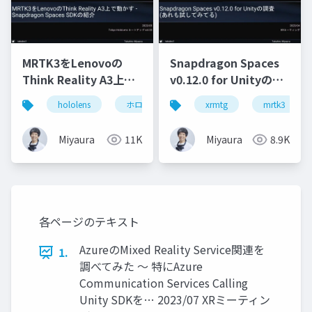
MRTK3をLenovoの
Snapdragon Spaces
Think Reality A3上で
v0.12.0 for Unityの調
動かす - Snapdragon
査(あれも試してみて
hololens
ホロマジ
snapdragonspaces
xrmtg
mrtk3
m
Spaces SDKの紹介
る)
Miyaura
11K
Miyaura
8.9K
各ページのテキスト
AzureのMixed Reality Service関連を
1.
調べてみた ～ 特にAzure
Communication Services Calling
Unity SDKを… 2023/07 XRミーティン