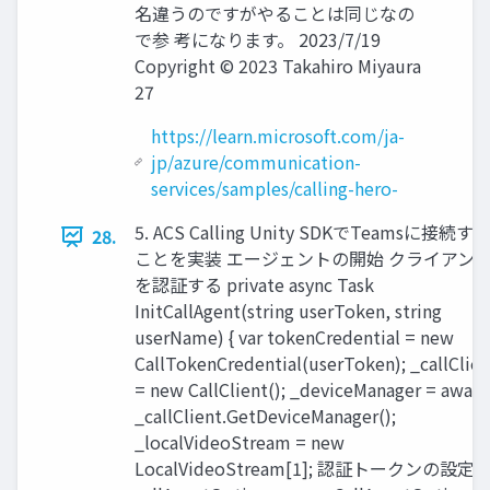
名違うのですがやることは同じなの
で参 考になります。 2023/7/19
Copyright © 2023 Takahiro Miyaura
27
https://learn.microsoft.com/ja-
jp/azure/communication-
services/samples/calling-hero-
5. ACS Calling Unity SDKでTeamsに接続す
28.
ことを実装 エージェントの開始 クライアン
を認証する private async Task
InitCallAgent(string userToken, string
userName) { var tokenCredential = new
CallTokenCredential(userToken); _callClien
= new CallClient(); _deviceManager = await
_callClient.GetDeviceManager();
_localVideoStream = new
LocalVideoStream[1]; 認証トークンの設定 v