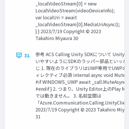
_localVideoStream[0] = new
LocalVideoStream(videoDeviceInfo);
var localUri = await
_localVideoStream[0].MediaUriAsync();
} } 2023/7/19 Copyright © 2023
Takahiro Miyaura 30
参考 ACS Calling Unity SDKについて Unity
31.
いやすいようにSDKのラッパー部品といった
じ 1. 現在のライブラリはUWP専用でUWPの
ィレクティブ必須 internal async void Mute() 
#if WINDOWS_UWP await _call.MuteAsync()
#endif } 2. つまり、Unity Editor上のPlay Mo
では動きません。 3. 名前空間は
「Azure.Communication.Calling.UnityClie
2023/7/19 Copyright © 2023 Takahiro Miya
31