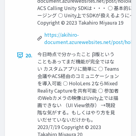
document.azurewebsites.net/post/hololen
ACS Calling Unity SDKは・・・ ○
ージング ○ Unity上でSDKが扱えるようにイン
Copyright © 2023 Takahiro Miyaura 19
https://akihiro-
document.azurewebsites.net/post/holo
今日時点で分かったこと β版という
20.
こともあってまだ機能が完全ではな
い カスタムアプリに簡単に ○ Teams
会議やACS経由のコミュニケーション
を導入可能 ○ HoloLens 2ならMixed
Reality Captureを共有可能 ○ 参加者
のWebカメラの映像はUnity上では描
画できない （UI View依存） →現段
階な気がする。もしくはやり方を見
いだせていないだけかも。
2023/7/19 Copyright © 2023
Takahiro Miyaura 20