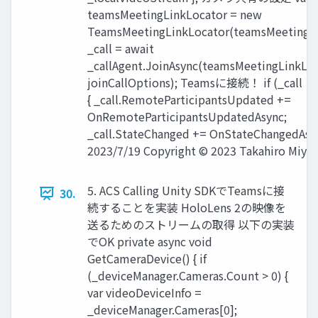
teamsMeetingLinkLocator = new
TeamsMeetingLinkLocator(teamsMeetingUr
_call = await
_callAgent.JoinAsync(teamsMeetingLinkLoc
joinCallOptions); Teamsに接続！ if (_call != 
{ _call.RemoteParticipantsUpdated +=
OnRemoteParticipantsUpdatedAsync;
_call.StateChanged += OnStateChangedAsync
2023/7/19 Copyright © 2023 Takahiro Miyau
5. ACS Calling Unity SDKでTeamsに接
30.
続することを実装 HoloLens 2の映像を
送るためのストリームの取得 以下の実装
でOK private async void
GetCameraDevice() { if
(_deviceManager.Cameras.Count > 0) {
var videoDeviceInfo =
_deviceManager.Cameras[0];