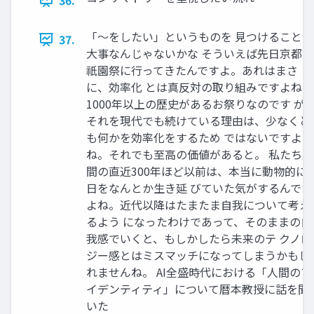
36.
「〜をしたい」というものを 見つけることが
37.
大事なんじゃないかな そういえば先日京都の
祇園祭に行ってきたんですよ。あれはまさ
に、効率化 とは真反対の取り組みですよね。
1000年以上の歴史があるお祭りなのです が
それを現代でも続けている理由は、少なくと
も何かを効率化をするため ではないですよ
ね。それでも至高の価値があると。 私たち人
間の直近300年ほど以前は、本当に動物的に
日をなんとか生き延 びていた気がするんです
よね。近代以降はたまたま自我について考え
るよう になったわけであって、そのままの自
我感でいくと、もしかしたら未来のテ クノロ
ジー感とはミスマッチになってしまうかもし
れませんね。 AI全盛時代における「人間のア
イデンティティ」について暦本教授に話を聞
いた