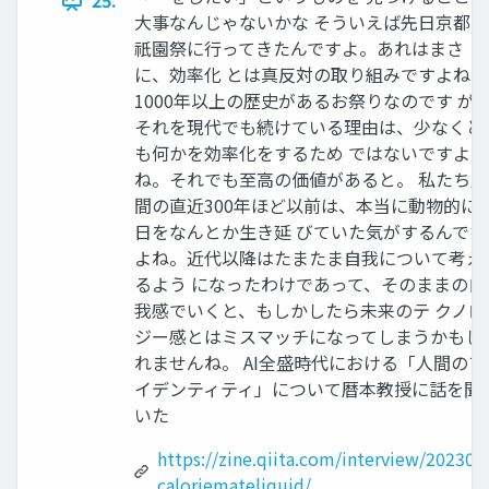
25.
大事なんじゃないかな そういえば先日京都の
祇園祭に行ってきたんですよ。あれはまさ
に、効率化 とは真反対の取り組みですよね。
1000年以上の歴史があるお祭りなのです が
それを現代でも続けている理由は、少なくと
も何かを効率化をするため ではないですよ
ね。それでも至高の価値があると。 私たち人
間の直近300年ほど以前は、本当に動物的に
日をなんとか生き延 びていた気がするんです
よね。近代以降はたまたま自我について考え
るよう になったわけであって、そのままの自
我感でいくと、もしかしたら未来のテ クノロ
ジー感とはミスマッチになってしまうかもし
れませんね。 AI全盛時代における「人間のア
イデンティティ」について暦本教授に話を聞
いた
https://zine.qiita.com/interview/202308
caloriemateliquid/