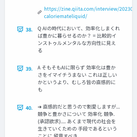
https://zine.qiita.com/interview/202308
caloriemateliquid/
Q AIの時代において、効率化しまくれ
38.
ば豊かに暮らせるのか？ = 比較的イ
ンストゥルメンタルな方向性に見え
る
A そもそもAIに限らず 効率化は豊か
39.
さをイマイチうまない これは正しい
かというより、むしろ皆の直感的に
も
➔ 直感的だと思うので割愛しますが...
40.
競争と豊かさについて 効率化 競争.
(承認欲求).... あくまで現代の社会を
生きていくための 手段であるという
ことに 留意すべき