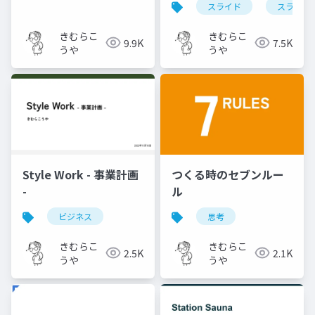
スライド
スライド
きむらこ
きむらこ
9.9K
7.5K
うや
うや
Style Work - 事業計画
つくる時のセブンルー
-
ル
ビジネス
思考
きむらこ
きむらこ
2.5K
2.1K
うや
うや