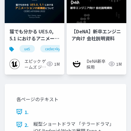
猫でも分かる UE5.0,
【DeNA】新卒エンジニ
5.1 におけるアニメーシ
ア向け 会社説明資料
ョンの新機能について
ue5
cedec+kyushu
ue-animation
ue-opt
【CEDEC+KYUSHU
2022】
エピック ゲ
DeNA新卒
1M
1M
ームズ ジャ
採用
パン
各ページのテキスト
1.
縦型ショートドラマ 「テラードラマ」
2.
iOS/Android/Webで展開 Expo +