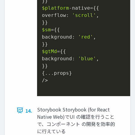
$platform
-native={{

overflow: 
'scroll'
,

$sm
={{

background: 
'red'
,

$gtMd
={{

background: 
'blue'
,

}}

{...props}

/>

Storybook Storybook (for React
14.
Native Web)でUI の確認を行うこと
で、コンポーネント の開発を効率的
に行えている