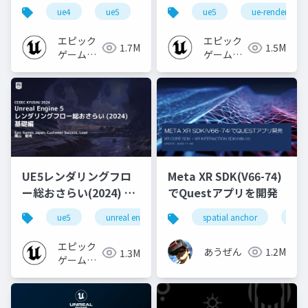
心者向け編 - 2023 v1.0
なところ
ue4
ue5
ue-beginner
ue5
ue-rendering
エピック
エピック
1.7M
1.5M
ゲームズ
ゲームズ
ジャパン
ジャパン
UE5レンダリングフロ
Meta XR SDK(V66-74)
ー総おさらい(2024) 基
でQuestアプリを開発
礎編！
ue5
unreal engine
ue-rendering
spatial anchor
unit
[CEDEC+KYUSHU
2024]
エピック
あうぜん
1.2M
1.3M
ゲームズ
ジャパン