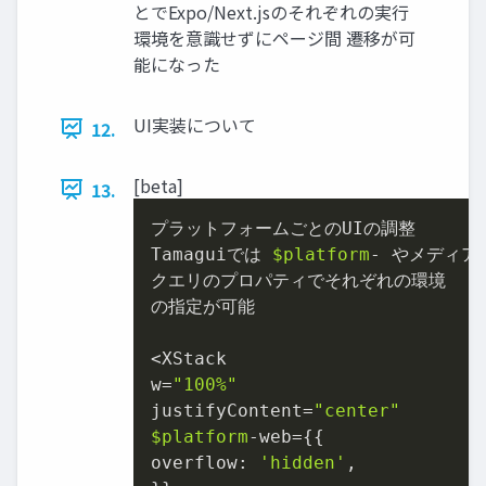
とでExpo/Next.jsのそれぞれの実行
環境を意識せずにページ間 遷移が可
能になった
UI実装について
12.
[beta]
13.
プラットフォームごとのUIの調整

Tamaguiでは 
$platform
- やメディア

クエリのプロパティでそれぞれの環境

の指定が可能

<XStack

w=
"100%"
justifyContent=
"center"
$platform
-web={{

overflow: 
'hidden'
,
