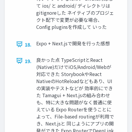
て ios/ と android/ ディレクトリは
gitignoreした ネイティブのプロジェ
クト配下で変更が必要な場合、
Config pluginsを作成して いった
Expo + Next.jsで開発を行った感想
18.
良かった点 TypeScriptとReact
19.
(Native)だけでiOS/Android/Webが
対応できた StorybookやReact
NativeのHotReloadなどもあり、UI
の実装やテストなどが 効率的にでき
た Tamagui + Next.jsの組み合わせ
も、特に大きな問題がなく普通に使
えている Expo Routerを使うことに
よって、File-based routingが利用で
き、Next.jsと 同じようにアプリの開
発ができた Expo RouterでDeepLink