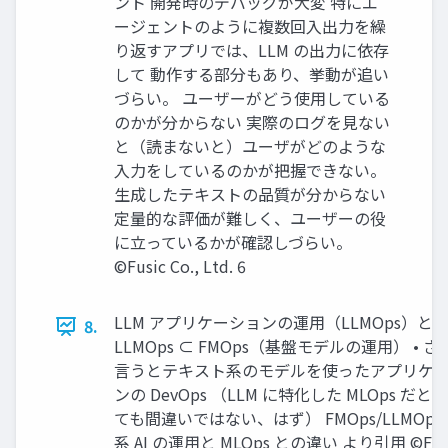
ント 開発時のデバッグが大変 特にエ
ージェントのように複数回入出力を繰
り返すアプリでは、LLM の出力に依存
して 動作する部分もあり、挙動が追い
づらい。 ユーザーがどう使用している
のかが分からない 実際のログを見ない
と（読まないと）ユーザがどのような
入力をしているのかが把握できない。
生成したテキストの品質が分からない
定量的な評価が難しく、ユーザーの役
に立っているかが確認しづらい。
©Fusic Co., Ltd. 6
LLM アプリケーションの運用（LLMOps）とは 
8.
LLMOps ⊂ FMOps（基盤モデルの運用） • 
言うとテキスト系のモデルを使ったアプリケ
ンの DevOps （LLM に特化した MLOps だと
ても間違いではない、はず） FMOps/LLMOp
系 AI の運用と MLOps との違い より引用 ©Fus