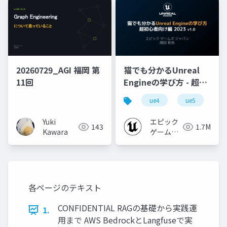
20260729_AGI 福岡 第
猫でも分かるUnreal
11回
Engineの学び方 - 超初
心者向け編 - 2023 v1.0
ue4
ue5
u
Yuki
エピック
143
1.7M
Kawara
ゲームズ
ジャパン
各ページのテキスト
CONFIDENTIAL RAGの基礎から実践運
1.
用まで AWS BedrockとLangfuseで実