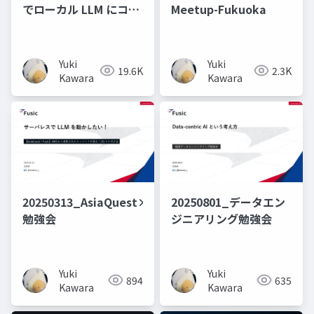
でローカル LLM にコー
Meetup-Fukuoka
ドを書かせてみる
Yuki
Yuki
19.6K
2.3K
Kawara
Kawara
20250313_AsiaQuest×Fusic
20250801_データエン
勉強会
ジニアリング勉強会
Yuki
Yuki
894
635
Kawara
Kawara