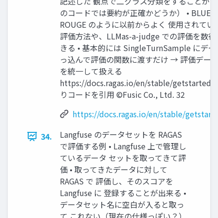
記述した 観点で二クラス分類をすることが可
のコードでは要約が正確かどうか） • BLUE 
ROUGE のように以前からよく 使用されて
評価方法や、LLMas-a-judge での評価を数
きる • 基本的には SingleTurnSample にデ
っ込んで評価の関数に渡すだけ → 評価デー
を統一して扱える
https://docs.ragas.io/en/stable/getstarted/
りコードを引用 ©Fusic Co., Ltd. 32
https://docs.ragas.io/en/stable/getstart
Langfuse のデータセットを RAGAS
34.
で評価する例 • Langfuse 上で管理し
ているデータ セットを取ってきて評
価 • 取ってきたデータに対して
RAGAS で 評価し、そのスコアを
Langfuse に 登録することが出来る •
データセット名に空白が入ると取っ
て これない（現在の仕様っぽい？）