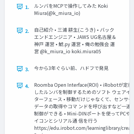
ルンバをMCPで操作してみた Koki
1.
Miura(@k_miura_io)
自己紹介 • 三浦 耕生(こうき) • バック
2.
エンドエンジニア • JAWS UG名古屋＆
神戸 運営 • 鯱.py 運営 • 俺の勉強会 運
営 @k_miura_io koki.miura05
今から3年ぐらい前、ハドフで発見
3.
Roomba Open Interface(ROI) • iRobotが定義
4.
したルンバを制御するためのソフト ウェアイ
ターフェース • 移動だけじゃなくて、センサー
データの取得やコマ ンドを呼び出すなど一連
制御ができる • Mini-DINポートを使ってPCや
イコンとシリアル通 信を行う
https://edu.irobot.com/learninglibrary/creat