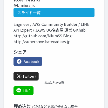
@k_miura_io
スライド一覧
Engineer / AWS Community Builder / LINE
API Expert / JAWS UG名古屋 運営 GIthub:
http://github.com/Miura55 Blog:
http://supernove.hatenadiary.jp
シェア
Facebook
(Twitter)
またはPlayer版
LINE
埋め込む
»CMSなどでJSが使えない場合