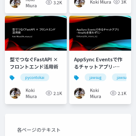
Koki Miura
3K
3.2K
Miura
型でつなぐFastAPI ×
AppSync Eventsで作
フロントエンド活用術
るチャットアプリ-
Amplifyを使わずに-
pycontokai
jawsug
jawsug_na
Koki
Koki
2.1K
2.1K
Miura
Miura
各ページのテキスト