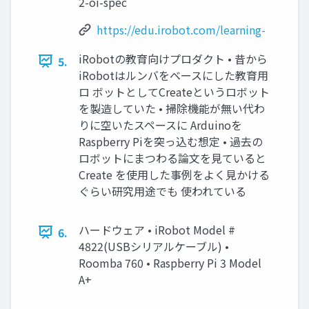
2-oi-spec
https://edu.irobot.com/learning-
iRobotの教育向けプロダクト • 昔から
5.
iRobotはルンバをベースにした教育用
ロ ボットとしてCreateというロボット
を製造していた • 掃除機能が無い代わ
りに空いたスペースに Arduinoを
Raspberry Piを突っ込む想定 • 過去の
ロボットにまつわる論文を見ていると
Create を使用した事例をよく見かける
ぐらい研究用途でも 使われている
ハードウェア • iRobot Model #
6.
4822(USBシリアルケーブル) •
Roomba 760 • Raspberry Pi 3 Model
A+