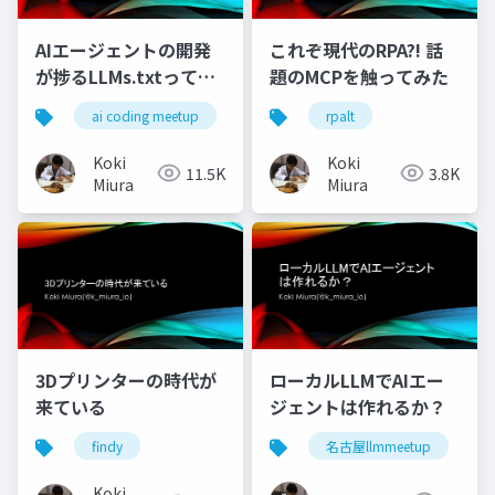
AIエージェントの開発
これぞ現代のRPA?! 話
が捗るLLMs.txtって
題のMCPを触ってみた
何？
ai coding meetup
rpalt
Koki
Koki
11.5K
3.8K
Miura
Miura
3Dプリンターの時代が
ローカルLLMでAIエー
来ている
ジェントは作れるか？
findy
名古屋llmmeetup
Koki