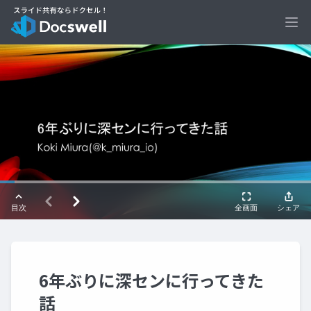
Ope
6年ぶりに深センに行ってきた
話