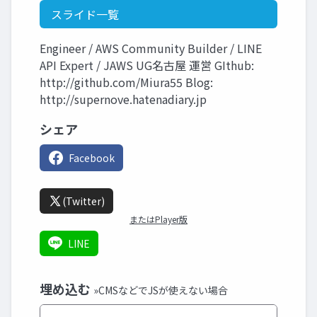
スライド一覧
Engineer / AWS Community Builder / LINE
API Expert / JAWS UG名古屋 運営 GIthub:
http://github.com/Miura55 Blog:
http://supernove.hatenadiary.jp
シェア
Facebook
(Twitter)
またはPlayer版
LINE
埋め込む
»CMSなどでJSが使えない場合