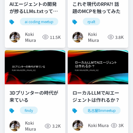
AIエージェントの開発
これぞ現代のRPA?! 話
が捗るLLMs.txtって
題のMCPを触ってみた
何？
ai coding meetup
rpalt
Koki
Koki
11.5K
3.8K
Miura
Miura
3Dプリンターの時代が
ローカルLLMでAIエー
来ている
ジェントは作れるか？
findy
名古屋llmmeetup
Koki
Koki Miura
3K
3.2K
Miura