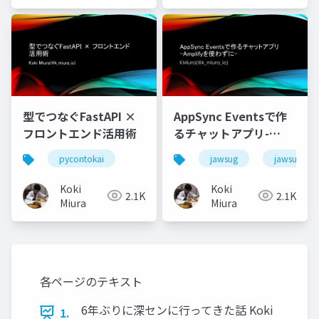
型でつなぐFastAPI ×
AppSync Eventsで作
フロントエンド活用術
るチャットアプリ-
Amplifyを使わずに-
pycontokai
jawsug
jawsug_na
Koki
Koki
2.1K
2.1K
Miura
Miura
各ページのテキスト
6年ぶりに深センに行ってきた話 Koki
1.