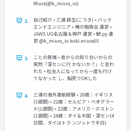
Miura(@k_miura_io)
自己紹介 • 三浦 耕生(こうき) • バック
2.
エンドエンジニア • 俺の勉強会 運営 •
JAWS UG名古屋＆神戸 運営 • 鯱.py 運
営 @k_miura_io koki.miura05
ことの発端 • 昔からの知り合いからの
3.
突然「深センに行 かないか？」と言わ
れた • 社会人になってから一度も行け
てなかった し、脳死でOKした
三浦の海外渡航経験 • 20歳：イギリス
4.
(3週間) • 22歳：セルビア・ベオグラー
ド(1週間) • 22歳：アメリカ・ボストン
(1週間) • 24歳：タイ＆中国・深セン(4
日間、タイはトラ ンジットで半日)