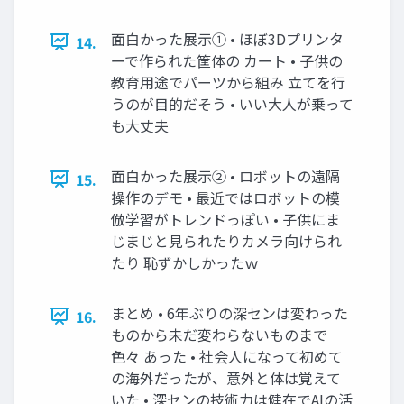
面白かった展示① • ほぼ3Dプリンタ
14.
ーで作られた筐体の カート • 子供の
教育用途でパーツから組み 立てを行
うのが目的だそう • いい大人が乗って
も大丈夫
面白かった展示② • ロボットの遠隔
15.
操作のデモ • 最近ではロボットの模
倣学習がトレンドっぽい • 子供にま
じまじと見られたりカメラ向けられ
たり 恥ずかしかったｗ
まとめ • 6年ぶりの深センは変わった
16.
ものから未だ変わらないものまで
色々 あった • 社会人になって初めて
の海外だったが、意外と体は覚えて
いた • 深センの技術力は健在でAIの活