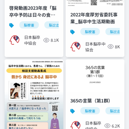
啓発動画2023年度「脳
2022年度厚労省委託事
卒中予防は日々の食事
業_脳卒中生活期動画
から」
脳梗塞
脳出血
くも膜下出血
脳卒中
脳梗塞
脳出血
日本脳卒
8.1K
中協会
日本脳卒中
8K
協会
365の言葉（第1群）
脳梗塞
脳出血
日本脳卒
6.2K
中協会