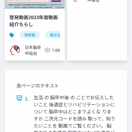
啓発動画2023年度動画
紹介ちらし
脳梗塞
脳出血
くも膜下出血
脳卒中
日本脳卒
7.8K
中協会
各ページのテキスト
生活 の 脳卒中後 の ことでお伝えした
1.
いこと 後遺症とリハビリテーションに
ついて 脳卒中はどこまでよくな りま
すか 二次元コードを読み 取って、知り
たいことを 動画でご覧ください。 脳