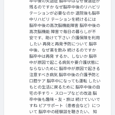
卒中後の失語症 脳卒中はなぜ後遺症が
残るのですか なぜ脳卒中後のリハビリ
テーションが必要なのか 退院後も脳卒
中リハビリ テーションを続けるには
脳卒中後の高次脳機能障害 脳卒中後の
高次脳機能 障害で毎日の暮らしが不
安です、助けて下さい 介護保険を利用
したい 再発と再発予防について 脳卒
中後、なぜ薬を飲み 続けるのですか
脳卒中は再発 するか、しないか 脳卒
中が原因で起こる病気や要介護状態に
ならないために 脳卒中が原因で起きる
注意すべき病気 脳卒中後の介護予防と
口腔ケア 脳卒中になっても運転 したい
もとの生活に戻るために 脳卒中後の自
宅の手すり・ スロープなどの改造 脳
卒中後も趣味・友・旅は 続けていいで
すね ピアサポート（患者会など）につ
いて 脳卒中の経験談を聴きたい、 知