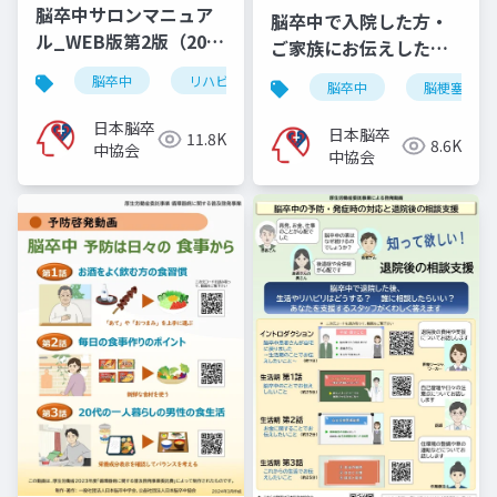
脳卒中サロンマニュア
脳卒中で入院した方・
ル_WEB版第2版（2025
ご家族にお伝えしたい
年11月10日）
こと
脳卒中
リハビリ
脳出血
くも膜下出血
脳卒中
脳梗塞
日本脳卒
日本脳卒
11.8K
8.6K
中協会
中協会