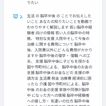
りたい
生活 の 脳卒中後 の ことでお伝えした
2.
いこと あなたの知りたいことを動画で
わかりやすく解説します 若い脳卒中経
験者 向けの情報 若い人の脳卒中の特
徴、 特別な支援 入院中そして今後の
治療 に関する費用について 脳卒中
後、入院費以外にど んな費用がかかり
ますか 脳卒中後の復学・ 復職 への工
夫、 支援 脳卒中後に子どもを授かる
国や市町村による、 脳卒中後のお金の
支援 脳卒中後のお金などの 支援の申
請方法 生活費 税金 治療費 経済的に困
ったら 介護 国や市町村による、脳卒
中後 のお金の支援 家族や同僚が脳卒
中 になった方への情報 脳卒中経験者
への接し方・ 気遣いの仕方 脳卒中後