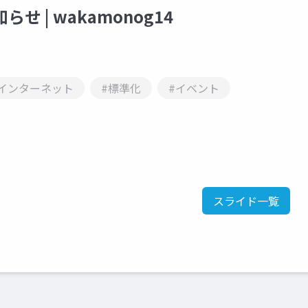
せ | wakamonog14
#インターネット
#標準化
#イベント
スライド一覧