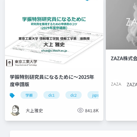
ZAZA株式
学振特別研究員になるために～2025年
度申請版
ZA
学振
dc1
dc2
jsps
pd
大上雅史
841.8K