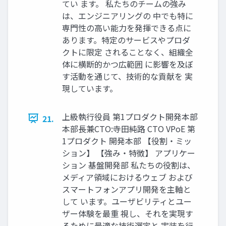
てい ます。 私たちのチームの強み
は、エンジニアリングの 中でも特に
専門性の高い能力を発揮できる点に
あります。特定のサービスやプロダ
クトに限定 されることなく、組織全
体に横断的かつ広範囲 に影響を及ぼ
す活動を通じて、技術的な貢献を 実
現しています。
上級執行役員 第1プロダクト開発本部
21.
本部長兼CTO:寺田純路 CTO VPoE 第
1プロダクト 開発本部 【役割・ミッ
ション】 【強み・特徴】 アプリケー
ション 基盤開発部 私たちの役割は、
メディア領域におけるウェブ および
スマートフォンアプリ開発を主軸と
して います。ユーザビリティとユー
ザー体験を最重 視し、それを実現す
るために最適な技術選定と 実装を行