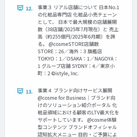
事業３ リアル店舗について 日本No.1
12.
の化粧品専門店 化粧品小売チェーン
として、 日本で最大規模の店舗展開
数（38店舗/2025年7月現在）と 売上
高（約255億円/2025年6月期）を誇
る。 @cosmeSTORE店舗数
STORE：26／海外：3 旗艦店
TOKYO：1／OSAKA：1／NAGOYA：
1 グループ店舗 SYDNY：4／東京小
町：2 ©istyle, Inc.
事業４ ブランド向けサービス展開
13.
@cosme for Business｜ブランド向
けのソリューション紹介ポータル 化
粧品領域における顧客のLTV最大化を
サポートしています。 @cosme体験
型コンテンツ ブランドオフィシャル
認知拡大メニュー 目的・ご予算によ