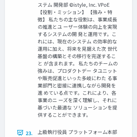
ステム 開発部 ©istyle, Inc. VPoE
【役割・ミッション】 【強み・特
徴】 私たちの主な役割は、事業成長
の推進とユ ーザー体験の向上を実現
するシステムの開 発と運用です。こ
れには、現在のシステム の効率的な
運用に加え、将来を見据えた次 世代
基盤の構築とその移行を完遂するこ
と が含まれます。 私たちのチームの
強みは、プロダクトデー タユニット
や販売促進といった多岐にわた る事
業部門と密接に連携しながら開発を
進 めている点です。これにより、各
事業のニ ーズを深く理解し、それに
基づいた最適な ソリューションを提
供することができます。
上級執行役員 プラットフォーム本部
23.