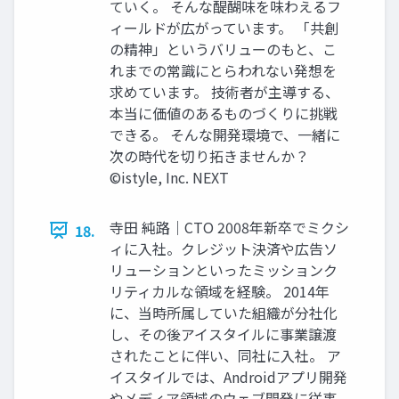
ていく。 そんな醍醐味を味わえるフ
ィールドが広がっています。 「共創
の精神」というバリューのもと、こ
れまでの常識にとらわれない発想を
求めています。 技術者が主導する、
本当に価値のあるものづくりに挑戦
できる。 そんな開発環境で、一緒に
次の時代を切り拓きませんか？
©istyle, Inc. NEXT
寺田 純路｜CTO 2008年新卒でミクシ
18.
ィに入社。クレジット決済や広告ソ
リューションといったミッションク
リティカルな領域を経験。 2014年
に、当時所属していた組織が分社化
し、その後アイスタイルに事業譲渡
されたことに伴い、同社に入社。 ア
イスタイルでは、Androidアプリ開発
やメディア領域のウェブ開発に従事