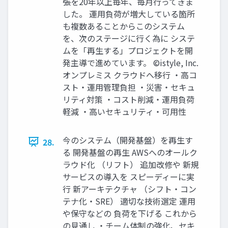
張を20年以上毎年、毎月行ってきま
した。 運用負荷が増大している箇所
も複数あることからこのシステム
を、次のステージに行く為に システ
ムを「再生する」プロジェクトを開
発主導で進めています。 ©istyle, Inc.
オンプレミス クラウドへ移行 ・高コ
スト・運用管理負担 ・災害・セキュ
リティ対策 ・コスト削減・運用負荷
軽減 ・高いセキュリティ・可用性
今のシステム（開発基盤）を再生す
28.
る 開発基盤の再生 AWSへのオールク
ラウド化 （リフト） 追加改修や 新規
サービスの導入を スピーディーに実
行 新アーキテクチャ （シフト・コン
テナ化・SRE） 適切な技術選定 運用
や保守などの 負荷を下げる これから
の見通し ・チーム体制の強化、セキ