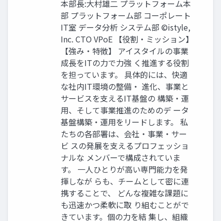
本部長:大村雄二 プラットフォーム本
部 プラットフォーム部 コーポレート
IT室 データ分析 システム部 ©istyle,
Inc. CTO VPoE 【役割・ミッション】
【強み・特徴】 アイスタイルの事業
成長をITの力で力強 く推進する役割
を担っています。 具体的には、快適
な社内IT環境の整備・ 進化、事業と
サービスを支えるIT基盤の 構築・運
用、そして事業推進のためのデ ータ
基盤構築・運用をリードします。 私
たちの各部署は、会社・事業・サー
ビ スの発展を支えるプロフェッショ
ナルな メンバーで構成されていま
す。 一人ひとりが高い専門能力を発
揮しなが らも、チームとして密に連
携することで、 どんな複雑な課題に
も迅速かつ柔軟に取 り組むことがで
きています。個の力を結 集し、組織