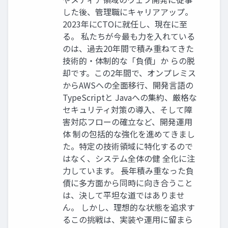
した後、管理職にキャリアアップ。
2023年にCTOに就任し、現在に至
る。 私たちが今最も力を入れている
のは、過去20年間で積み重ねてきた
技術的・体制的な「負債」か らの脱
却です。この2年間で、オンプレミス
からAWSへの全面移行、開発言語の
TypeScriptと Javaへの集約、厳格な
セキュリティ対策の導入、そして障
害対応フローの確立など、開発運用
体 制の包括的な強化を進めてきまし
た。特定の技術領域に特化するので
はなく、システム全体の健 全化に注
力しています。 長年積み重なった負
債に多方面から同時に向き合うこと
は、決して平坦な道ではありませ
ん。 しかし、理想的な状態を追求す
るこの挑戦は、実装や運用に留まら