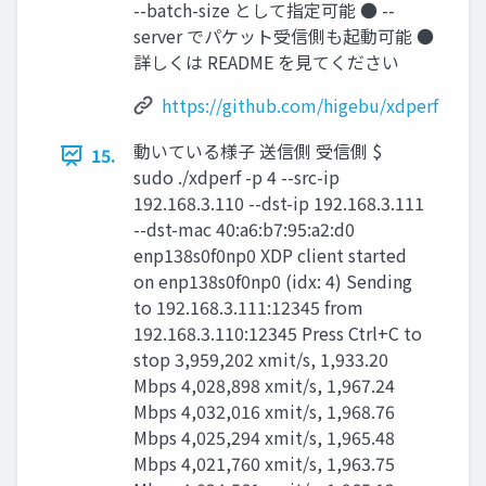
--batch-size として指定可能 ● --
server でパケット受信側も起動可能 ●
詳しくは README を見てください
https://github.com/higebu/xdperf
動いている様子 送信側 受信側 $
15.
sudo ./xdperf -p 4 --src-ip
192.168.3.110 --dst-ip 192.168.3.111
--dst-mac 40:a6:b7:95:a2:d0
enp138s0f0np0 XDP client started
on enp138s0f0np0 (idx: 4) Sending
to 192.168.3.111:12345 from
192.168.3.110:12345 Press Ctrl+C to
stop 3,959,202 xmit/s, 1,933.20
Mbps 4,028,898 xmit/s, 1,967.24
Mbps 4,032,016 xmit/s, 1,968.76
Mbps 4,025,294 xmit/s, 1,965.48
Mbps 4,021,760 xmit/s, 1,963.75