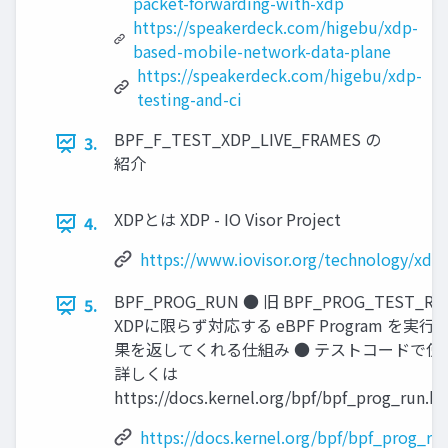
packet-forwarding-with-xdp
https://speakerdeck.com/higebu/xdp-
based-mobile-network-data-plane
https://speakerdeck.com/higebu/xdp-
testing-and-ci
BPF_F_TEST_XDP_LIVE_FRAMES の
3.
紹介
XDPとは XDP - IO Visor Project
4.
https://www.iovisor.org/technology/xdp
BPF_PROG_RUN ● 旧 BPF_PROG_TEST_RU
5.
XDPに限らず対応する eBPF Program を実行
果を返してくれる仕組み ● テストコードで使
詳しくは
https://docs.kernel.org/bpf/bpf_prog_run.h
https://docs.kernel.org/bpf/bpf_prog_ru