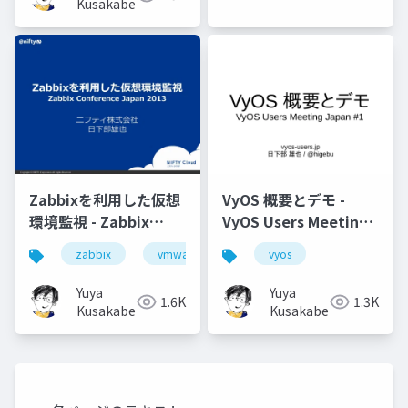
Kusakabe
Zabbixを利用した仮想
VyOS 概要とデモ -
環境監視 - Zabbix
VyOS Users Meeting
Conference Japan
Japan #1
zabbix
vmware
vyos
2013
Yuya
Yuya
1.6K
1.3K
Kusakabe
Kusakabe