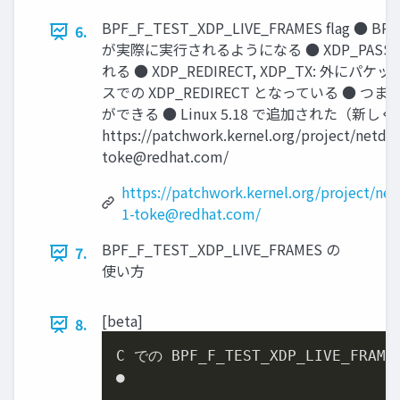
BPF_F_TEST_XDP_LIVE_FRAMES ﬂag ● B
6.
が実際に実行されるようになる ● XDP_PASS: Li
れる ● XDP_REDIRECT, XDP_TX: 外に
スでの XDP_REDIRECT となっている ●
ができる ● Linux 5.18 で追加された（新し
https://patchwork.kernel.org/project/netd
toke@redhat.com
/
https://patchwork.kernel.org/project/net
1-toke@redhat.com
/
BPF_F_TEST_XDP_LIVE_FRAMES の
7.
使い方
[beta]
8.
C での BPF_F_TEST_XDP_LIVE_FRAM
●
