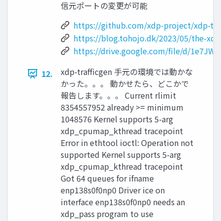
信元ポートの変更が可能
https://github.com/xdp-project/xdp-too
https://blog.tohojo.dk/2023/05/the-xdp-
https://drive.google.com/file/d/1e7
xdp-traﬃcgen 手元の環境では動かな
12.
かった。。。 動かせたら、どこかで
報告します。。。 Current rlimit
8354557952 already >= minimum
1048576 Kernel supports 5-arg
xdp_cpumap_kthread tracepoint
Error in ethtool ioctl: Operation not
supported Kernel supports 5-arg
xdp_cpumap_kthread tracepoint
Got 64 queues for ifname
enp138s0f0np0 Driver ice on
interface enp138s0f0np0 needs an
xdp_pass program to use