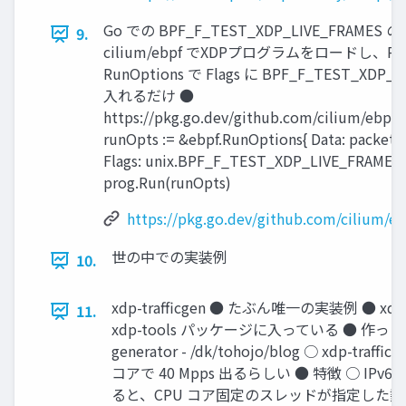
Go での BPF_F_TEST_XDP_LIVE_FRAMES
9.
cilium/ebpf でXDPプログラムをロードし、R
RunOptions で Flags に BPF_F_TEST_XDP_L
入れるだけ ●
https://pkg.go.dev/github.com/cilium/ebpf
runOpts := &ebpf.RunOptions{ Data: packetDa
Flags: unix.BPF_F_TEST_XDP_LIVE_FRAMES, } 
prog.Run(runOpts)
https://pkg.go.dev/github.com/cilium/
世の中での実装例
10.
xdp-traﬃcgen ● たぶん唯一の実装例 ● xdp-pro
11.
xdp-tools パッケージに入っている ● 作った方に
generator - /dk/tohojo/blog ○ xdp-tr
コアで 40 Mpps 出るらしい ● 特徴 ○ I
ると、CPU コア固定のスレッドが指定した数起