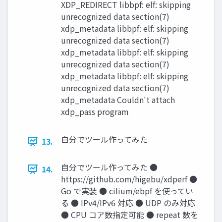
XDP_REDIRECT libbpf: elf: skipping
unrecognized data section(7)
xdp_metadata libbpf: elf: skipping
unrecognized data section(7)
xdp_metadata libbpf: elf: skipping
unrecognized data section(7)
xdp_metadata libbpf: elf: skipping
unrecognized data section(7)
xdp_metadata Couldn't attach
xdp_pass program
自分でツール作ってみた
13.
自分でツール作ってみた ●
14.
https://github.com/higebu/xdperf ●
Go で実装 ● cilium/ebpf を使ってい
る ● IPv4/IPv6 対応 ● UDP のみ対応
● CPU コア数指定可能 ● repeat 数を