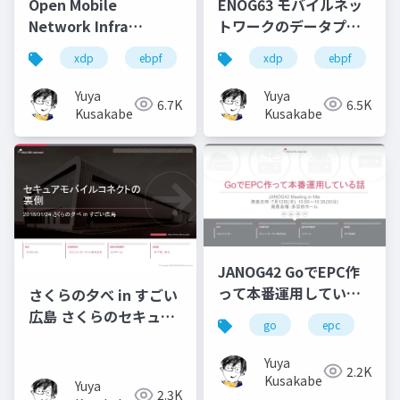
Open Mobile
ENOG63 モバイルネッ
Network Infra
トワークのデータプレ
Meetup #4 XDPのテス
ーンをXDPで作る話
xdp
ebpf
test
xdp
ci
go
ebpf
om
トとCI
Yuya
Yuya
6.7K
6.5K
Kusakabe
Kusakabe
JANOG42 GoでEPC作
って本番運用している
さくらの夕べ in すごい
話
広島 さくらのセキュア
go
epc
ja
モバイルコネクトの裏
側
Yuya
2.2K
Kusakabe
Yuya
2.3K