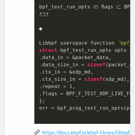
bpf_test_run_opts の ﬂags に BPF
だけ

●

Libbpf userspace function 
'bpf_
struct
 bpf_test_run_opts opts = 
.data_in = &packet_data,

.data_size_in = 
sizeof
(packet_da
.ctx_in = &xdp_md,

.ctx_size_in = 
sizeof
(xdp_md),

.repeat = 
1
,

.flags = BPF_F_TEST_XDP_LIVE_FRA
};

err = bpf_prog_test_run_opts(pro
https://docs.ebpf.io/ebpf-library/libbpf