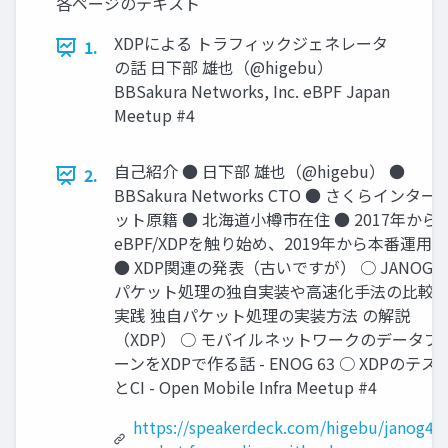
各ページのテキスト
XDPによる トラフィックジェネレータ
1.
の話 日下部 雄也（@higebu）
BBSakura Networks, Inc. eBPF Japan
Meetup #4
自己紹介 ● 日下部 雄也（@higebu） ●
2.
BBSakura Networks CTO ● さくらインター
ット原籍 ● 北海道小樽市在住 ● 2017年から
eBPF/XDPを触り始め、2019年から本番運用中
● XDP関連の発表（古いですが） ○ JANOG4
パケット処理の独自実装や高速化手法の比較
実践 独自パケット処理の実装方法 の解説
（XDP） ○ モバイルネットワークのデータプ
ーンをXDPで作る話 - ENOG 63 ○ XDPのテス
とCI - Open Mobile Infra Meetup #4
https://speakerdeck.com/higebu/janog45