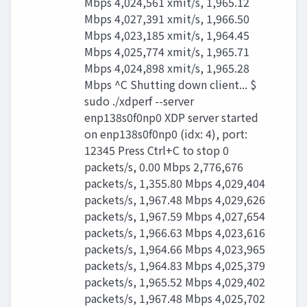
Mbps 4,024,561 xmit/s, 1,965.12
Mbps 4,027,391 xmit/s, 1,966.50
Mbps 4,023,185 xmit/s, 1,964.45
Mbps 4,025,774 xmit/s, 1,965.71
Mbps 4,024,898 xmit/s, 1,965.28
Mbps ^C Shutting down client... $
sudo ./xdperf --server
enp138s0f0np0 XDP server started
on enp138s0f0np0 (idx: 4), port:
12345 Press Ctrl+C to stop 0
packets/s, 0.00 Mbps 2,776,676
packets/s, 1,355.80 Mbps 4,029,404
packets/s, 1,967.48 Mbps 4,029,626
packets/s, 1,967.59 Mbps 4,027,654
packets/s, 1,966.63 Mbps 4,023,616
packets/s, 1,964.66 Mbps 4,023,965
packets/s, 1,964.83 Mbps 4,025,379
packets/s, 1,965.52 Mbps 4,029,402
packets/s, 1,967.48 Mbps 4,025,702