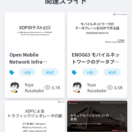
関連スライド
Open Mobile
ENOG63 モバイルネッ
Network Infra
トワークのデータプレ
Meetup #4 XDPのテス
ーンをXDPで作る話
xdp
ebpf
test
xdp
ci
go
ebpf
om
トとCI
Yuya
Yuya
6.7K
6.5K
Kusakabe
Kusakabe