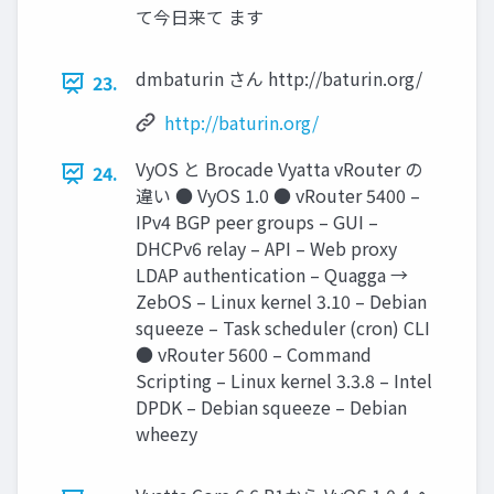
て今日来て ます
dmbaturin さん http://baturin.org/
23.
http://baturin.org/
VyOS と Brocade Vyatta vRouter の
24.
違い ● VyOS 1.0 ● vRouter 5400 –
IPv4 BGP peer groups – GUI –
DHCPv6 relay – API – Web proxy
LDAP authentication – Quagga →
ZebOS – Linux kernel 3.10 – Debian
squeeze – Task scheduler (cron) CLI
● vRouter 5600 – Command
Scripting – Linux kernel 3.3.8 – Intel
DPDK – Debian squeeze – Debian
wheezy