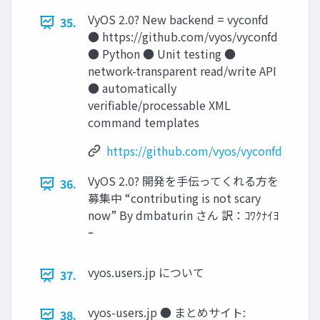
VyOS 2.0? New backend = vyconfd
35.
● https://github.com/vyos/vyconfd
● Python ● Unit testing ●
network-transparent read/write API
● automatically
verifiable/processable XML
command templates
https://github.com/vyos/vyconfd
VyOS 2.0? 開発を手伝ってくれる方を
36.
募集中 “contributing is not scary
now” By dmbaturin さん 訳：ｺﾜｸﾅｲﾖ
ｰ
vyos.users.jp について
37.
vyos-users.jp ● まとめサイト:
38.