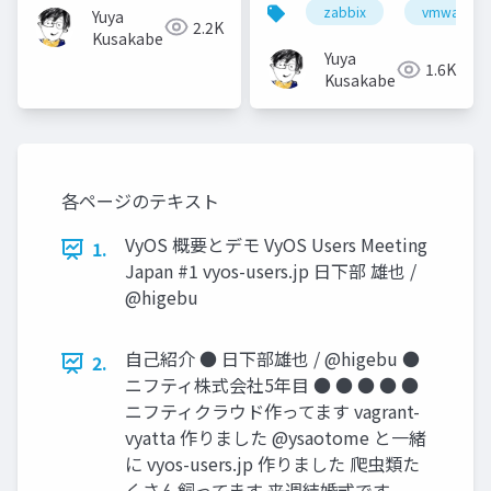
zabbix
vmware
Yuya
2013
2.2K
Kusakabe
Yuya
1.6K
Kusakabe
各ページのテキスト
VyOS 概要とデモ VyOS Users Meeting
1.
Japan #1 vyos-users.jp 日下部 雄也 /
@higebu
自己紹介 ● 日下部雄也 / @higebu ●
2.
ニフティ株式会社5年目 ● ● ● ● ●
ニフティクラウド作ってます vagrant-
vyatta 作りました @ysaotome と一緒
に vyos-users.jp 作りました 爬虫類た
くさん飼ってます 来週結婚式です