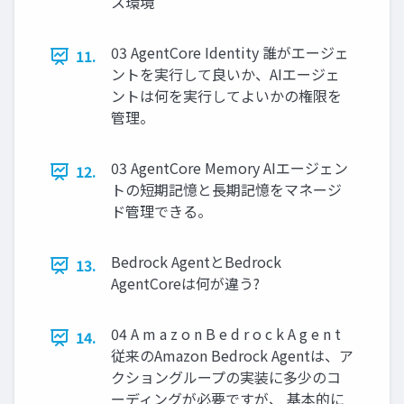
ス環境
03 AgentCore Identity 誰がエージェ
11.
ントを実行して良いか、AIエージェ
ントは何を実行してよいかの権限を
管理。
03 AgentCore Memory AIエージェン
12.
トの短期記憶と長期記憶をマネージ
ド管理できる。
Bedrock AgentとBedrock
13.
AgentCoreは何が違う?
04 A m a z o n B e d r o c k A g e n t
14.
従来のAmazon Bedrock Agentは、ア
クショングループの実装に多少のコ
ーディングが必要ですが、 基本的に