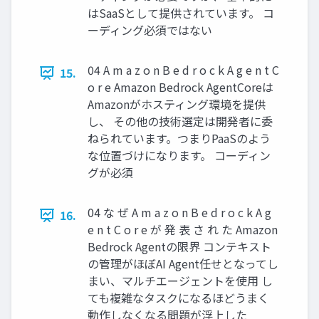
はSaaSとして提供されています。 コ
ーディング必須ではない
04 A m a z o n B e d r o c k A g e n t C
15.
o r e Amazon Bedrock AgentCoreは
Amazonがホスティング環境を提供
し、 その他の技術選定は開発者に委
ねられています。つまりPaaSのよう
な位置づけになります。 コーディン
グが必須
04 な ぜ A m a z o n B e d r o c k A g
16.
e n t C o r e が 発 表 さ れ た Amazon
Bedrock Agentの限界 コンテキスト
の管理がほぼAI Agent任せとなってし
まい、マルチエージェントを使用 し
ても複雑なタスクになるほどうまく
動作しなくなる問題が浮上した