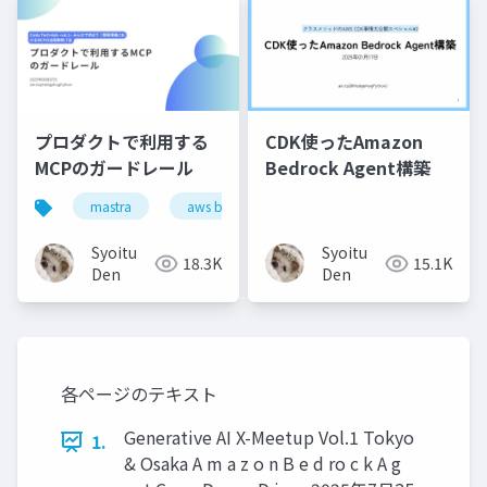
プロダクトで利用する
CDK使ったAmazon
MCPのガードレール
Bedrock Agent構築
mastra
aws bedrock guardrails
キミガタリ
Syoitu
Syoitu
18.3K
15.1K
Den
Den
各ページのテキスト
Generative AI X-Meetup Vol.1 Tokyo
1.
& Osaka A m a z o n B e d ro c k A g