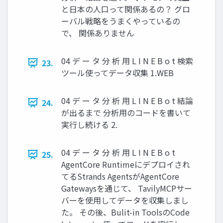
と日本の人口って関係あるの？ グロ
ーバル戦略をうまくやっているの
で、 関係ありません
04 デ ー タ 分 析 用 L I N E B o t 検索
23.
ツール使ってデータ収集 1.WEB
04 デ ー タ 分 析 用 L I N E B o t 結論
24.
が出るまで 分析用のコードを書いて
実行し続ける 2.
04 デ ー タ 分 析 用 L I N E B o t
25.
AgentCore Runtimeにデプロイされ
てるStrands AgentsがAgentCore
Gatewaysを通じて、 TavilyMCPサー
バーを使用してデータを収集しまし
た。 その後、Bulit-in ToolsのCode