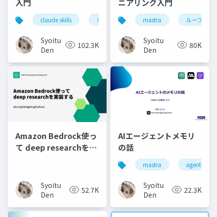
入門
ニアリング入門
claude skills
キミガタリ
mastra
agent skills
ループエン
Syoitu
Syoitu
102.3K
80K
Den
Den
Amazon Bedrock使っ
AIエージェントメモリ
て deep researchを実
の話
装する
mastra
agentcore
Syoitu
Syoitu
52.7K
22.3K
Den
Den