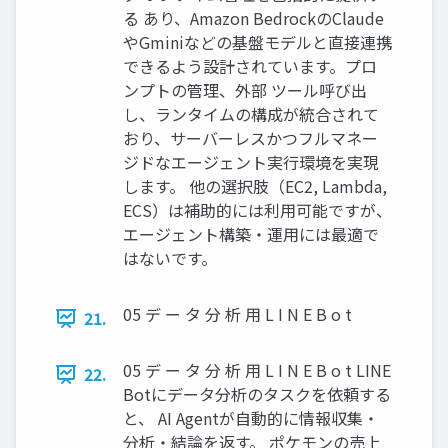
る あり、Amazon BedrockのClaude
やGminiなどの基盤モデルと直接連携
できるよう設計されています。プロ
ンプトの管理、外部 ツール呼び出
し、ランタイムの構成が統合されて
おり、サーバーレスかつフルマネー
ジドなエージェント実行環境を実現
します。 他の選択肢（EC2, Lambda,
ECS）は補助的には利用可能ですが、
エージェント構築・運用には最適で
はないです。
05 デ ー タ 分 析 用 L I N E B o t
21.
05 デ ー タ 分 析 用 L I N E B o t LINE
22.
Botにデータ分析のタスクを依頼する
と、 AI Agentが自動的に情報収集・
分析・結論を返す。 ポケモンの売上