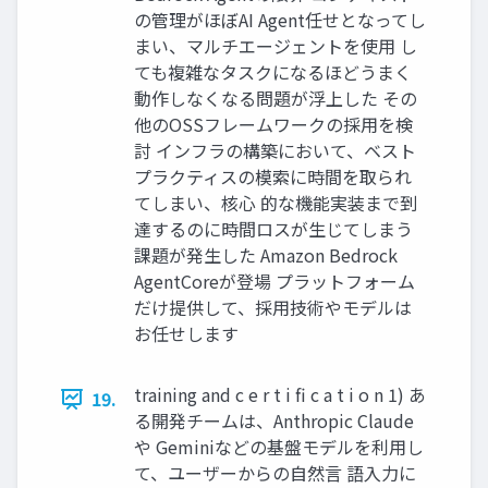
の管理がほぼAI Agent任せとなってし
まい、マルチエージェントを使用 し
ても複雑なタスクになるほどうまく
動作しなくなる問題が浮上した その
他のOSSフレームワークの採用を検
討 インフラの構築において、ベスト
プラクティスの模索に時間を取られ
てしまい、核心 的な機能実装まで到
達するのに時間ロスが生じてしまう
課題が発生した Amazon Bedrock
AgentCoreが登場 プラットフォーム
だけ提供して、採用技術やモデルは
お任せします
training and c e r t i fi c a t i o n 1) あ
19.
る開発チームは、Anthropic Claude
や Geminiなどの基盤モデルを利用し
て、ユーザーからの自然言 語入力に