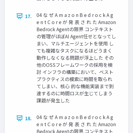
04 な ぜ A m a z o n B e d r o c k A g
17.
e n t C o r e が 発 表 さ れ た Amazon
Bedrock Agentの限界 コンテキスト
の管理がほぼAI Agent任せとなってし
まい、マルチエージェントを使用 し
ても複雑なタスクになるほどうまく
動作しなくなる問題が浮上した その
他のOSSフレームワークの採用を検
討 インフラの構築において、ベスト
プラクティスの模索に時間を取られ
てしまい、核心 的な機能実装まで到
達するのに時間ロスが生じてしまう
課題が発生した
04 な ぜ A m a z o n B e d r o c k A g
18.
e n t C o r e が 発 表 さ れ た Amazon
Bedrock Agentの限界 コンテキスト