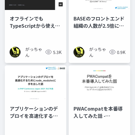
オフラインでも
BASEのフロントエンド
TypeScriptから使える
組織の人数が2.5倍にな
AI ~ Chromeに搭載さ
って起きた変化
れるGemini Nanoとは
~
がっちゃ
がっちゃ
5.3K
0.9K
ん
ん
アプリケーションのデ
PWACompatを本番導
プロイを高速化するた
入してみた話 -
めにnode_modulesに
PWANight #4 LT
手を出した話