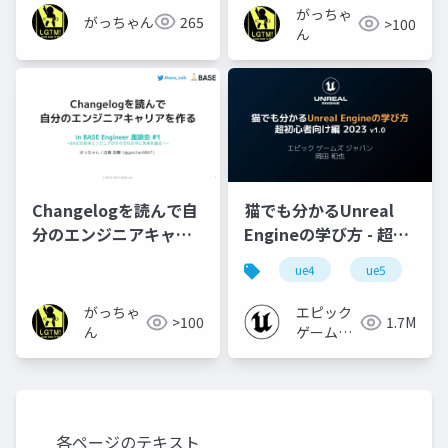
がっちゃ
がっちゃん
265
>100
ん
Changelogを読んで自
猫でも分かるUnreal
分のエンジニアキャリ
Engineの学び方 - 超初
アを作る
心者向け編 - 2023 v1.0
ue4
ue5
u
がっちゃ
エピック
>100
1.7M
ん
ゲームズ
ジャパン
各ページのテキスト