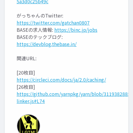
5a3d0c25b49c
がっちゃんのTwitter:
https://twitter.com/gatchan0807
BASEの求人情報:
https://binc.jp/jobs
BASEのテックブログ:
https://devblog.thebase.in/
関連URL:
[20枚目]
https://circleci.com/docs/ja/2.0/caching/
[26枚目]
https://github.com/yarnpkg/yarn/blob/311938288
linker.js#L74