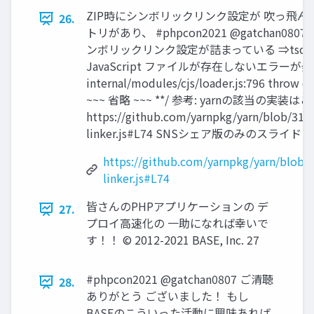
ZIP時にシンボリックリンク設定が 吹っ飛んでパ
26.
トリがあり、 #phpcon2021 @gatchan0
ンボリックリンク設定が詰まっている ⇒ts
JavaScript ファイルが存在しないエラーが発生する f
internal/modules/cjs/loader.js:796 throw err;
~~~ 省略 ~~~ **/ 参考: yarnの該当の実装は
https://github.com/yarnpkg/yarn/blob/3
linker.js#L74 SNSシェア版のみのスライド © 201
https://github.com/yarnpkg/yarn/blob
linker.js#L74
皆さんのPHPアプリケーションの デ
27.
プロイ高速化の 一助になれば幸いで
す！！ © 2012-2021 BASE, Inc. 27
#phpcon2021 @gatchan0807 ご清聴
28.
ありがとう ございました！ もし
BASEのこういった活動に興味あれば