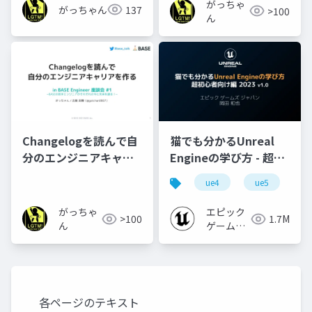
がっちゃ
がっちゃん
137
>100
ん
Changelogを読んで自
猫でも分かるUnreal
分のエンジニアキャリ
Engineの学び方 - 超初
アを作る
心者向け編 - 2023 v1.0
ue4
ue5
u
がっちゃ
エピック
>100
1.7M
ん
ゲームズ
ジャパン
各ページのテキスト