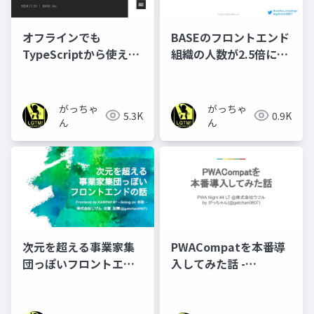
オフラインでも
BASEのフロントエンド
TypeScriptから使える
組織の人数が2.5倍にな
AI ~ Chromeに搭載さ
って起きた変化
れるGemini Nanoとは
~
がっちゃ
がっちゃ
5.3K
0.9K
ん
ん
次元を超える事業家集
PWACompatを本番導
団っぽいフロントエン
入してみた話 -
ドの話
PWANight #4 LT