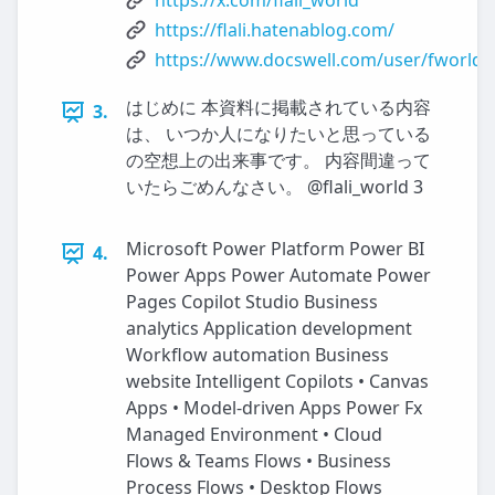
https://x.com/flali_world
https://flali.hatenablog.com/
https://www.docswell.com/user/fworld
はじめに 本資料に掲載されている内容
3.
は、 いつか人になりたいと思っている
の空想上の出来事です。 内容間違って
いたらごめんなさい。 @flali_world 3
Microsoft Power Platform Power BI
4.
Power Apps Power Automate Power
Pages Copilot Studio Business
analytics Application development
Workflow automation Business
website Intelligent Copilots • Canvas
Apps • Model-driven Apps Power Fx
Managed Environment • Cloud
Flows & Teams Flows • Business
Process Flows • Desktop Flows