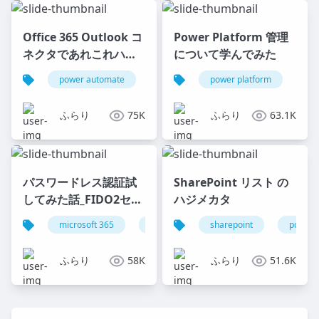
Office 365 Outlook コ
Power Platform 管理
ネクタであれこれハマ
について学んでみた
った話
power automate
exchange online
power platform
power platfor
da
ふらり
75K
ふらり
63.1K
パスワードレス認証試
SharePoint リスト の
してみた話_FIDO2セキ
ハジメカタ
ュリティキーでパスワ
microsoft 365
microsoft entra
sharepoint
azure ad
power 
ードレス認証
ふらり
58K
ふらり
51.6K