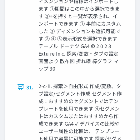
ィメンションや指標はインポートし
ます ①期間はこの中から選択できま
す ②+を押すと一覧が表示され、イ
ンポートできます ① 事前にカスタム
した ③ ディメンションも選択可能で
す ② ④ ③表示形式を選択できます
テーブル ドーナツ GA4 © 2 0 2 3
Extu re In c. 探索/変数・タブの設定
画面より 散布図 折れ線 棒グラフ マ
ップ 30
2-c-ii. 探索＞自由形式 作成/変数、タ
31.
ブ設定/セグメント作成 セグメント作
成：おすすめのセグメントではテン
プレートを使用できます ④セグメン
トはカスタムまたはおすすめから作
成できます GA4 ✓ デバイスの比較や
ユーザー属性の比較は、 テンプレー
ト使用で容易に可能です 探索/セグメ