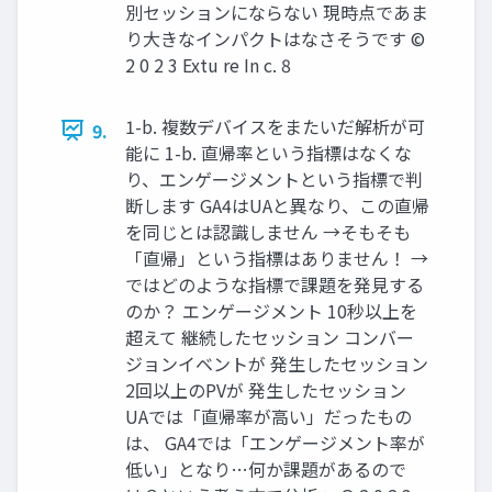
別セッションにならない 現時点であま
り大きなインパクトはなさそうです ©
2 0 2 3 Extu re In c. 8
1-b. 複数デバイスをまたいだ解析が可
9.
能に 1-b. 直帰率という指標はなくな
り、エンゲージメントという指標で判
断します GA4はUAと異なり、この直帰
を同じとは認識しません →そもそも
「直帰」という指標はありません！ →
ではどのような指標で課題を発見する
のか？ エンゲージメント 10秒以上を
超えて 継続したセッション コンバー
ジョンイベントが 発生したセッション
2回以上のPVが 発生したセッション
UAでは「直帰率が高い」だったもの
は、 GA4では「エンゲージメント率が
低い」となり…何か課題があるので