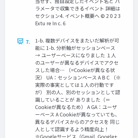
当せず、独自設定したイベント名と パ
ラメータで収集できるイベント 詳細は
セクション4. イベント概要へ © 2 0 2 3
Extu re In c. 6
1-b. 複数デバイスをまたいだ解析が可
7.
能に 1-b. 分析軸がセッションベース
→ ユーザーベースになりました １人
のユーザーが異なるデバイスでアクセ
スした場合… （=Cookieが異なる状
況） UA：セッションベース A B C （※
実際の事実としては１人の行動です
が） 別の人、別のセッションとして認
識していることが ありました（＝
Cookieが異なるため） A GA：ユーザ
ーベース A Cookieが異なっていても、
異なるデバイスからのアクセスを 同じ
人として認識するよう精度向上！
※Googleサービス（Gmail, Google+,