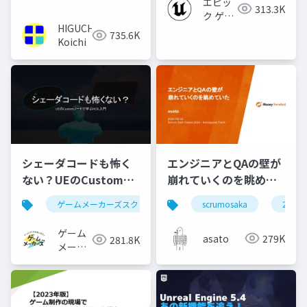
エピッ
313.3K
ク ゲー
HIGUCHI
ムズ ジ
735.6K
Koichi
ャパン
シェーダコードも怖く
エンジニアとQAの壁が
ない？UEのCustomノ
崩れていくのを眺めて
ードで学ぶHLSL入門
いた #scrumosaka
ゲームメーカーズスクランブル
scrumosaka
ゲーム制作
ue5
2024
ゲーム
asato
279K
281.8K
メーカ
ーズ