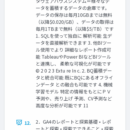
タウェアハウスシステム＝様々なデ
ータを蓄積するデータの倉庫です。
データの保存は毎月10GBまでは無料
（以降$0.020/GB）、データの取得は
毎月1TBまで無料（以降$5/TB）です
1. SQLを使って独自に 解析可能 生デ
ータを直接解析できます 3. 他BIツー
ル使用でより 詳細なレポート作成可
能 TableauやPower BIなどBIツール
と連携し、 柔軟な可視化が可能です
© 2 0 2 3 Extu re In c. 2. BQ蓄積デー
タと統合可能 既にBQにあるオフライ
ンデータ との融合も可能です 4. 機械
学習モデル 特定の情報をもとにＰＶ
予測や、売り上げ 予測、CV予測など
高度な分析が可能です 11
2．GA4のレポートと探索基礎 • レポ
12.
ートと探索 • 探索でできること • 探索