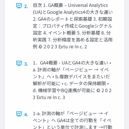
目次 1. GA概要 – Universal Analytics
2.
(UA)とGoogle Analytics4の大きな違い
2. GA4のレポートと探索基礎 3. 初期設
定：プロパティ作成とGoogleシグナル
設定 4. イベント概要 5. 分析基礎 6. 分
析実践 7. 分析精度を高める設定と活用
例 © 2 0 2 3 Extu re In c. 2
1．GA4概要 - UAとGA4の大きな違い •
3.
a. 計測の軸が「ページビュー → イベ
ント」へ • b.複数デバイスをまたいだ
解析が可能に • c. データの保持期限 •
d. 機械学習やBQ連携が可能に © 2 0 2
3 Extu re In c. 3
1-a. 計測の軸が「ページビュー → イ
4.
ベント」へ GA4は全ての行動を「イベ
ント」という単位で計測します →行動