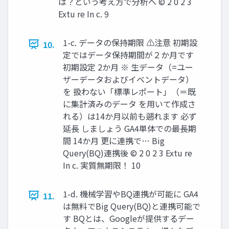
は？という考え方で分析へ © 2 0 2 3
Extu re In c. 9
1-c. データの保持期限 ⚠注意 初期設
10.
定ではデータ保持期間が２か月です
初期設定 2か月 ※ 生データ（=ユー
ザーデータおよびイベントデータ）
を 扱わない「標準レポート」（＝既
に集計済みのデータ を用いて作成さ
れる）は14か月以前も遡れます 必ず
延長 しましょう GA4単体での最長期
間 14か月 更に連携で… Big
Query(BQ)連携後 © 2 0 2 3 Extu re
In c. 実質無期限！ 10
1-d. 機械学習やBQ連携が可能に GA4
11.
は無料でBig Query(BQ)と連携可能で
す BQとは、Googleが提供するデー