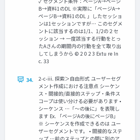
✓ セグメント条件：ページA→ページ
B→資料1のDL ※実際に「ページA→
ページB→資料1のDL 」したセッショ
ンは1セッションですが… このセグメ
ントに該当するのは1/1、1/2の２セ
ッション → 一度該当する行動をとっ
たAさんの期間内の行動を全て取り出
してしまうから © 2 0 2 3 Extu re In
c. 33
2-c-iii. 探索＞自由形式 ユーザーセグ
34.
メント作成における注意点 シーケン
ス・間接的/直接的ステップ・条件ス
コープは使い分ける必要があります •
シーケンス …「～の後に」を表現し
ます Ex. 「ページAの後にページB」
※ シーケンスを作成できるのは ユー
ザーセグメントです。 • 間接的なステ
ップ …前のステップとの間に別のア