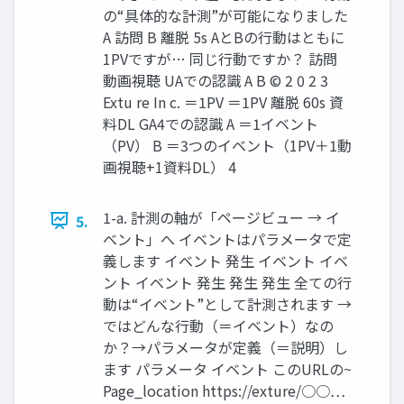
の“具体的な計測”が可能になりました
A 訪問 B 離脱 5s AとBの行動はともに
1PVですが… 同じ行動ですか？ 訪問
動画視聴 UAでの認識 A B © 2 0 2 3
Extu re In c. ＝1PV ＝1PV 離脱 60s 資
料DL GA4での認識 A ＝1イベント
（PV） B ＝3つのイベント（1PV＋1動
画視聴+1資料DL） 4
1-a. 計測の軸が「ページビュー → イ
5.
ベント」へ イベントはパラメータで定
義します イベント 発生 イベント イベ
ント イベント 発生 発生 発生 全ての行
動は“イベント”として計測されます →
ではどんな行動（＝イベント）なの
か？→パラメータが定義（＝説明）し
ます パラメータ イベント このURLの~
Page_location https://exture/○○…