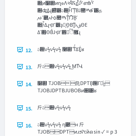
਺ֶͷ໰୊ͷղ๏Λઆ໌ʢฏํࠜɺࡾ֯ൺɾࡾ֯ؔ
਺ʣ͢Δɻ୊໊͸ࢉ਺Ͱ͋Γͳ͕Βɺ಺༰తʹ͸த
਺ֶͰ͋Δɻখֶੜʹ͸ҙຯ͕Θ͔Βͳ͍ͱࢥΘΕ
Δʹ΋͔͔ΘΒͣɺখֶੜʹ΋޿͘ਁಁͨ͠ɻ
ࢉ਺νϟνϟνϟ ࿩୊ʹͳͬͯΔΈ͍ͨʁ
12.
⽄ࢉ਺νϟνϟνϟ ͜ΜͳՎ
13.
໰୊ TJOВ㲋DPTВ͕੒Γཱͭͱ͖
14.
TJOВɺDPTВɺUBOВͷ஋͸ʁ
⽄ࢉ਺νϟνϟνϟ
15.
ࢉ਺νϟνϟνϟ ղ౴ʜ ⽄
16.
TJOВ͕DPTͷɹϧʔτͷ̏ഒ sin ✓ = p 3