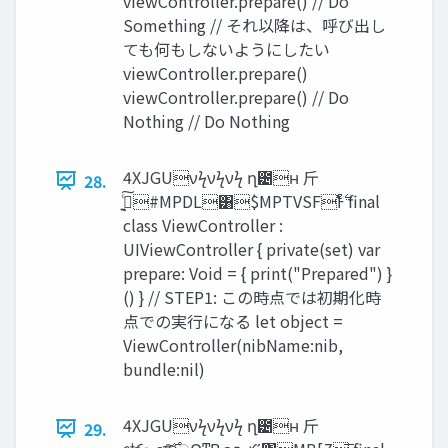
viewController.prepare() // Do
Something // それ以降は、呼び出し
ても何もしないようにしたい
viewController.prepare()
viewController.prepare() // Do
Nothing // Do Nothing
4XJGUνϟνϟνϟ ղ౴ʜ ⽄
28.
class ViewController :
UIViewController { private(set) var
prepare: Void = { print("Prepared") }
() } // STEP1: この時点では初期化時
点での実行になる let object =
ViewController(nibName:nib,
bundle:nil)
4XJGUνϟνϟνϟ ղ౴ʜ ⽄
29.