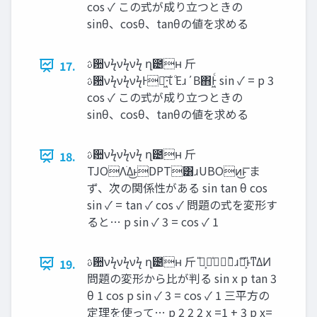
cos ✓ この式が成り立つときの
sinθ、cosθ、tanθの値を求める
ࢉ਺νϟνϟνϟ ղ౴ʜ ⽄
17.
ࢉ਺νϟνϟνϟͰղ͖·͠ΐ͏ ͦΕɹ΄Β΋͏Ͱ͖ͨ sin ✓ = p 3
cos ✓ この式が成り立つときの
sinθ、cosθ、tanθの値を求める
ࢉ਺νϟνϟνϟ ղ౴ʜ ⽄
18.
TJOΛׂΔ͜ͱDPT͸ɹUBOͷ͜ͱ͞ ま
ず、次の関係性がある sin tan θ cos
sin ✓ = tan ✓ cos ✓ 問題の式を変形す
ると… p sin ✓ 3 = cos ✓ 1
ࢉ਺νϟνϟνϟ ղ౴ʜ ⽄ ̎ล͕̍㲋̏ɹࣼล͕̎ͱͳΔͶ
19.
問題の変形から比が判る sin x p tan 3
θ 1 cos p sin ✓ 3 = cos ✓ 1 三平方の
定理を使って… p 2 2 2 x =1 + 3 p x=