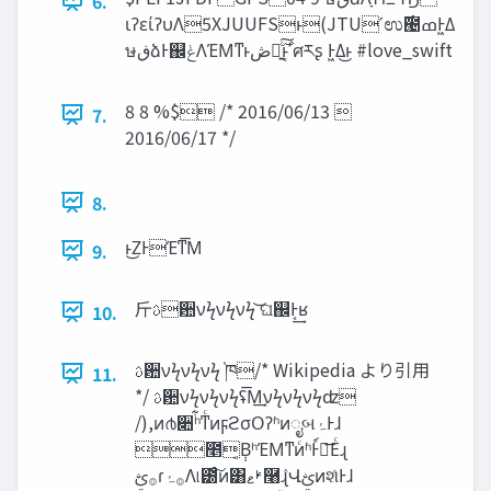
6.
ιʔείʔυΛ5XJUUFSͱ(JTUʹಉ࣌౤ߘͰ͖Δ
ษ‫ڧ‬ձͰ஌‫ݟ‬ΛΈΜͳͱ‫ڞ‬༗͍ͨ࣌͠ͱ͔ʹศརʂ Ͱ͖Δ͜ͱ #love_swift
8 8 %$ /* 2016/06/13 
7.
2016/06/17 */
8.
ͱ͜ΖͰΈͳ͞Μ
9.
⽄ࢉ਺νϟνϟνϟ ͝ଘ஌Ͱ͔͢ʁ
10.
ࢉ਺νϟνϟνϟ ֓ཁ/* Wikipedia より引用
11.
*/ ࢉ਺νϟνϟνϟʢ͞Μ͢͏νϟνϟνϟʣ
/),ͷ൪૊ʰ͋ͳͨͷϝϩσΟʔʱͷೖબ‫Ͱۂ‬ɺ
೥݄͔ΒʰΈΜͳͷ͏ͨʱͰ์ૹ͞Εͨɻ
࡞ࢺɾ࡞‫ۂ‬Λ୲౰ͨ͠ͷ͸ࢁ‫ޱ‬࿨ٛɻՎࢺͷશͯͰɺ