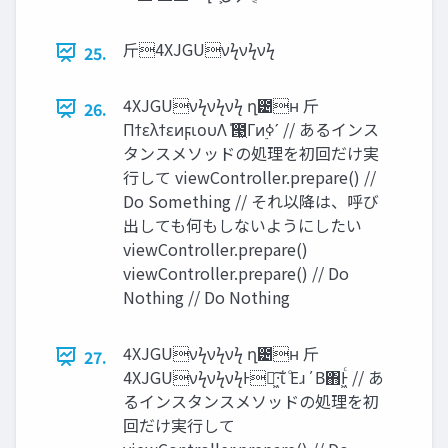
⽄4XJGUνϟνϟνϟ
25.
4XJGUνϟνϟνϟ ղ౴ʜ ⽄
26.
ΠϯελϯεͷϝιουΛ ̍౓͖Γͷ࣮ߦʹ // あるインス
タンスメソッドの処理を初回だけ実
行して viewController.prepare() //
Do Something // それ以降は、呼び
出しても何もしないようにしたい
viewController.prepare()
viewController.prepare() // Do
Nothing // Do Nothing
4XJGUνϟνϟνϟ ղ౴ʜ ⽄
27.
4XJGUνϟνϟνϟͰղ͖·͠ΐ͏ ͦΕɹ΄Β΋͏Ͱ͖ͨ // あ
るインスタンスメソッドの処理を初
回だけ実行して