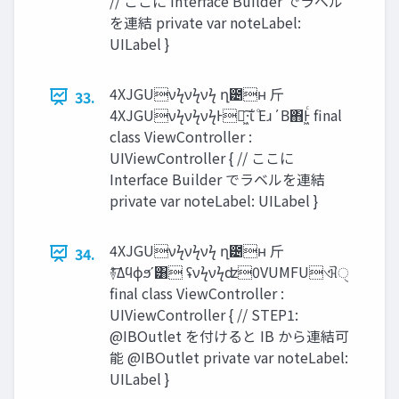
// ここに Interface Builder でラベル
を連結 private var noteLabel:
UILabel }
4XJGUνϟνϟνϟ ղ౴ʜ ⽄
33.
4XJGUνϟνϟνϟͰղ͖·͠ΐ͏ ͦΕɹ΄Β΋͏Ͱ͖ͨ final
class ViewController :
UIViewController { // ここに
Interface Builder でラベルを連結
private var noteLabel: UILabel }
4XJGUνϟνϟνϟ ղ౴ʜ ⽄
34.
࿈݁ͤ͞Δϥϕϧʹ͸ ʢνϟνϟʣ0VUMFUଐੑ
final class ViewController :
UIViewController { // STEP1:
@IBOutlet を付けると IB から連結可
能 @IBOutlet private var noteLabel:
UILabel }