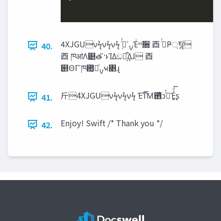
4XJGUνϟνϟνϟ ࣮ࡍʹ࡞ͬͯΈͨ‫ײ‬૝ ⾣ ࢥͬͨҎ্ʹָ͔ͬͨ͠ɻ
40.
⾣ ཁॴΛ୺తʹ·ͱΊΔඞཁ͕͋Δ͕ɺ ⾣
୅ΘΓʹཁ఺͕ࡍཱͭҹ৅ɻ
⽄4XJGUνϟνϟνϟ Έͳ͞Μ΋ͥͻ࡞ͬͯΈ͍ͯͩ͘͞ʂ
41.
Enjoy! Swift /* Thank you */
42.