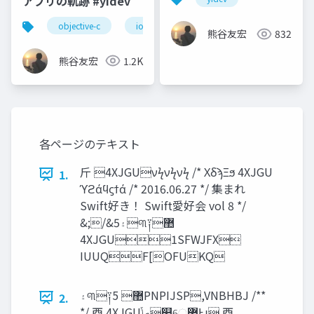
アプリの軌跡 #yidev
objective-c
ios
dtmf
オーディオ
熊谷友宏
832
熊谷友宏
1.2K
各ページのテキスト
⽄ 4XJGUνϟνϟνϟ /* ΧδϡΞϧ 4XJGU
1.
ϓϩάϥϛϯά /* 2016.06.27 */ 集まれ
Swift好き！ Swift愛好会 vol 8 */
&;/&5‫۽‬୩༑޺
4XJGU1SFWJFX
IUUQF[OFUKQ
‫۽‬୩༑޺ 5PNPIJSP,VNBHBJ /**
2.
*/ ⾣ 4XJGU‫͕ޠݴ‬௒େ޷͖Ͱ͢ɻ ⾣