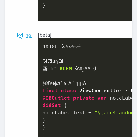
}

[beta]
39.
4XJGUνϟνϟνϟ

໰୊̎ͷղ౴

⾣ 
6
*-
BCFM
Λ࿈݁Ͱ͖ΔΑ͏ʹͯ͠ɺ

final
class
ViewController
 : 
U
@IBOutlet
private
var
 noteLabe
didSet
 {

noteLabel.text 
=
"
\(arc4random
}

}

}
