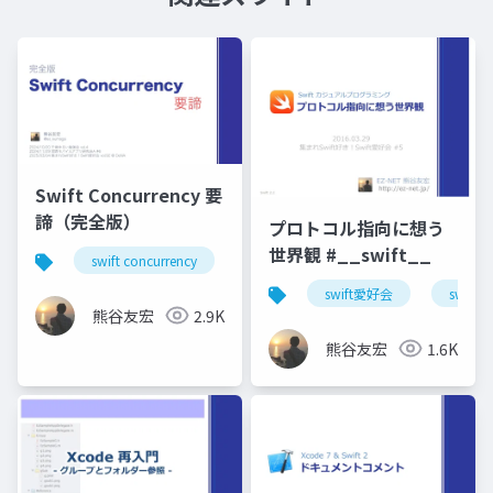
Swift Concurrency 要
諦（完全版）
プロトコル指向に想う
世界観 #__swift__
swift concurrency
swift愛好会
関モバ
千
swift愛好会
swift
熊谷友宏
2.9K
熊谷友宏
1.6K