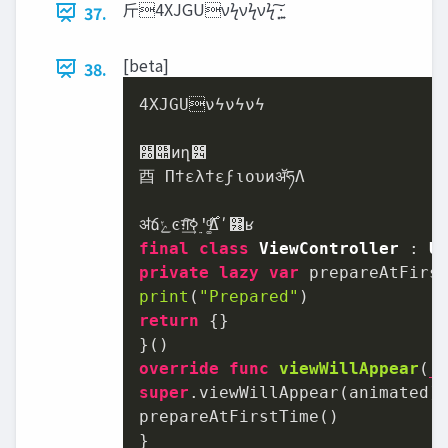
⽄4XJGUνϟνϟνϟ ͓͠·͍
37.
[beta]
38.
4XJGUνϟνϟνϟ

໰୊̍ͷղ౴

⾣ ΠϯελϯεϝιουͷॲཧΛ

final
class
ViewController
 : 
U
private
lazy
var
 prepareAtFirs
print
(
"Prepared"
return
 {}

override
func
viewWillAppear
(
_
super
.viewWillAppear(animated)

prepareAtFirstTime()

}
