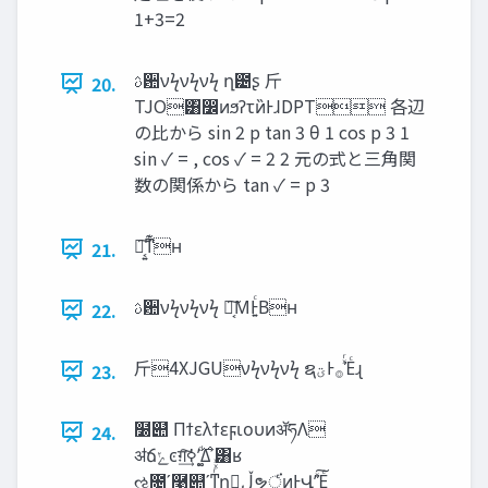
1+3=2
ࢉ਺νϟνϟνϟ ղ౴ʂ ⽄
20.
TJO͸̎෼ͷϧʔτͷ̏ͰɺDPT 各辺
の比から sin 2 p tan 3 θ 1 cos p 3 1
sin ✓ = , cos ✓ = 2 2 元の式と三角関
数の関係から tan ✓ = p 3
ջ͔͍͠ͳ͊ʜ
21.
ࢉ਺νϟνϟνϟ ջ͔͠ΜͰ͍ͨΒʜ
22.
⽄4XJGUνϟνϟνϟ ຊ‫ͯͬ࡞Ͱؾ‬Έͨɻ
23.
໰୊̍ ΠϯελϯεϝιουͷॲཧΛ
24.
ॳճ‫ͼݺ‬ग़࣌͠ʹ͚࣮ͩߦ͢Δʹ͸ʁ
ઌ೔ʹ࿩୊ʹͳͬͯͯղ๏͕‫ڵ‬ຯਂ͔ͬͨͷͰՎʹͯ͠Έͨ