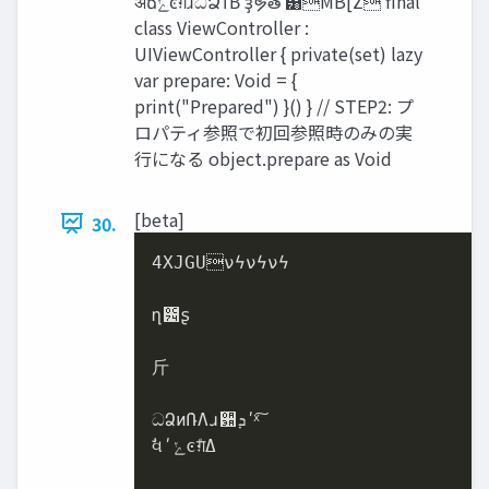
ॳճ‫ͼݺ‬ग़࣌͠ɹධՁͳΒ ҙຯతʹ͸MB[Z͞ final
class ViewController :
UIViewController { private(set) lazy
var prepare: Void = {
print("Prepared") }() } // STEP2: プ
ロパティ参照で初回参照時のみの実
行になる object.prepare as Void
[beta]
30.
4XJGUνϟνϟνϟ

ղ౴ʂ

⽄

ධՁͷ݁ՌΛɹؔ਺‫ͯ͠ʹܕ‬

ࣗવʹ‫ͼݺ‬ग़ͤΔ
