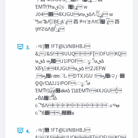
ΈΜͳͰָ͠Ήษ‫ڧ‬ձ͕େ޷͖Ͱ͢ɻ w
J04΍4XJGUͷษ‫ڧ‬ձΛ։࠵ͯ͠·͢ɻ w
҆৺ͯ͠ஊٛʹՖΛ࡙͔ͤΒΕ·͢Α͏ʹɻ ⾣ Ҏલʹॻ੶Λग़൛ͤͯ͞௖͖·ͨ͠ɻ ⾣
ٕज़ϒϩάΛॻ͍ͨΓͯ͠·͢ɻ
‫۽‬୩༑޺ !FT@LVNBHBJ
3.
&;/&5IUUQF[OFUKQ
ษ‫ڧ‬ձ ԣ඿J1IPOF։ൃऀษ‫ڧ‬ձ
ΧδϡΞϧ4XJGUษ‫ڧ‬ձ ZJEFW
ˏԣ඿ɾഅंಓ DTXJGU !ԣ඿ɾ੨༿୆
Θ͍Θ͍ɾΏΔ͘ɺJ1IPOF։ൃऀͷ
ΈΜͳͰָ͘͠ա͢͝ͷ͕໨తͷձ ΏΔ͘ΈΜͳͰ4XJGUʹ͍ͭͯ
‫ޠ‬Β͑Δ৔͕ཉͯ࢝͘͠Ίͨձ
ୈ̎̐ճΛʹ։࠵༧ఆ
ୈ̍̌ճ͸݄‫ޙ‬൒͔΋ʁ
‫۽‬୩༑޺ !FT@LVNBHBJ
4.
&;/&5IUUQF[OFUKQ