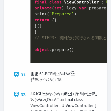
final
class
ViewController
 : 
U
private
(
set
) lazy 
var
 prepare:
print(
"Prepared"
return
 {}

}()

// STEP3: 初回だけ実行される関数と
object
.prepare()

໰୊̎ 6*-BCFMΛ࿈݁Ͱ͖ΔΑ͏ʹͯ͠
31.
࿈݁͞ΕͨΒϥϕϧʹจࣈΛઃఆͤΑ
4XJGUνϟνϟνϟ ղ౴ʜ ⽄ ϥϕϧ͕࿈݁͞Εͨͱ͖
32.
ʢνϟνϟʣςΩετΛઃఆ final class
ViewController : UIViewController {