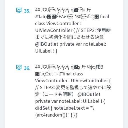
4XJGUνϟνϟνϟ ղ౴ʜ ⽄
35.
ॳ‫ظ‬Խ͸஗Εͯ͞ΕΔͷͰ *60ଐੑ΋ final
class ViewController :
UIViewController { // STEP2: 使用時
までに初期化を間にあわせる決意
@IBOutlet private var noteLabel:
UILabel ! }
4XJGUνϟνϟνϟ ղ౴ʂ ⽄ ϥϕϧ͕࿈݁͞ΕͨΒ
36.
௚ͪʹɹςΩετઃఆ͞ final class
ViewController : UIViewController {
// STEP3: 変更を監視して速やかに設
定（コードも明瞭） @IBOutlet
private var noteLabel: UILabel ! {
didSet { noteLabel.text = "\
(arc4random())" } } }