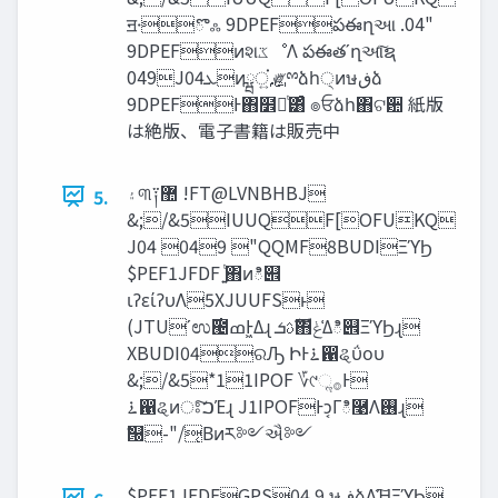
ॻ੶ొஃ 9DPEFపఈղઆ .04"
9DPEFͷશ‫ػ‬ೳΛ పఈతʹղઆͨ͠ຊ
049J04‫ܥ‬ͷྺ࢙ਂ͍ ༗ྉձһ੍ͷษ‫ڧ‬ձ
9DPEFͰ΋໾ཱͭ͸ͣ ๏ਓձһ΋ଟ਺ 紙版
は絶版、電⼦書籍は販売中
‫۽‬୩༑޺ !FT@LVNBHBJ
5.
&;/&5IUUQF[OFUKQ
J04 049 "QQMF8BUDIΞϓϦ
$PEF1JFDF ͍ͭ΋ͷి୎
ιʔείʔυΛ5XJUUFSͱ
(JTUʹಉ࣌౤ߘͰ͖Δɻ ‫ࣜࢉܭ‬΋‫͑ݟ‬Δి୎ΞϓϦɻ
XBUDI04ରԠ ԻͰ࠶഑ୡΰου
&;/&5*11IPOF ؆୯ૢ࡞Ͱ
࠶഑ୡͷਃ͠ࠐΈɻ J1IPOFͰͻ͔Γి࿩Λ࢖͏ɻ
ࣗ୐-"/͔Βͷར༻ઐ༻
$PEF1JFDFGPS04 9 ษ‫ڧ‬ձΛָ͠ΉΞϓϦ