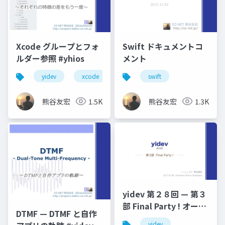
Xcode グループとフォ
Swift ドキュメントコ
ルダー参照 #yhios
メント
yidev
xcode
横浜へなちょこ勉強会
swift
熊谷友宏
1.5K
熊谷友宏
1.3K
yidev 第２８回 — 第３
部 Final Party ! オープ
DTMF — DTMF と自作
ニング
yidev