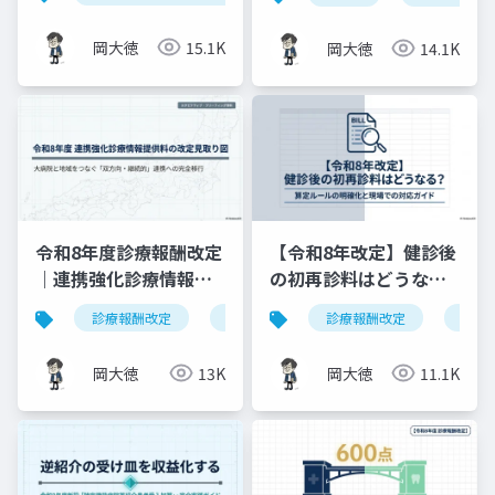
料2（500点）の要件整
理
岡大徳
15.1K
岡大徳
14.1K
令和8年度診療報酬改定
【令和8年改定】健診後
｜連携強化診療情報提
の初再診料はどうな
供料の見直しを図解で
る？算定ルールの明確
診療報酬改定
連携強化診療情報提供料
診療報酬改定
令和8年度
健康
解説
化と現場での対応ガイ
ド
岡大徳
13K
岡大徳
11.1K