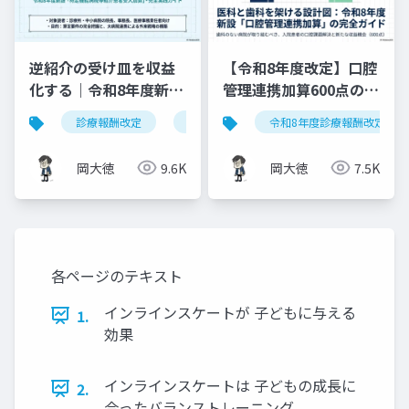
逆紹介の受け皿を収益
【令和8年度改定】口腔
化する｜令和8年度新設
管理連携加算600点の算
「特定機能病院等紹介
定要件・施設基準まと
診療報酬改定
特定機能病院等紹介患者受入加算
令和8年度診療報酬改定
患者受入加算」完全実
め
践ガイド
岡大徳
9.6K
岡大徳
7.5K
各ページのテキスト
インラインスケートが 子どもに与える
1.
効果
インラインスケートは 子どもの成長に
2.
合ったバランストレーニング