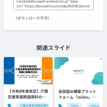
（ダウンロード不可）
関連スライド
【令和8年度改定】介護
会話型AI構築プラット
支援等連携指導料の再
フォーム「miibo」ガ
編と戦略的対応｜指導
イド
介護支援等連携指導料
令和8年度診療報酬改定
入
miibo
miibodesign