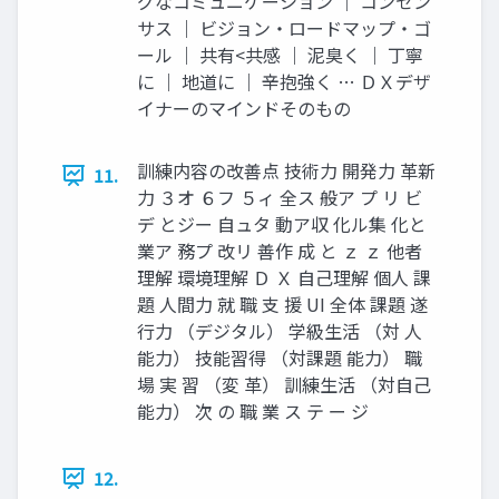
グなコミュニケーション ｜ コンセン
サス ｜ ビジョン・ロードマップ・ゴ
ール ｜ 共有<共感 ｜ 泥臭く ｜ 丁寧
に ｜ 地道に ｜ 辛抱強く … ＤＸデザ
イナーのマインドそのもの
訓練内容の改善点 技術力 開発力 革新
11.
力 ３オ ６フ ５ィ 全ス 般ア プ リ ビ
デ とジー 自ュタ 動ア収 化ル集 化と
業ア 務プ 改リ 善作 成 と ｚ ｚ 他者
理解 環境理解 Ｄ Ｘ 自己理解 個人 課
題 人間力 就 職 支 援 UI 全体 課題 遂
行力 （デジタル） 学級生活 （対 人
能力） 技能習得 （対課題 能力） 職
場 実 習 （変 革） 訓練生活 （対自己
能力） 次 の 職 業 ス テ ー ジ
12.