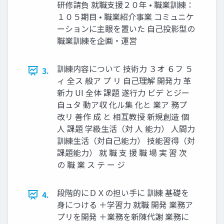
研修請負 就職支援２０年 • 職業訓練：
１０５期目 • 職業紹介事業 コミュニケ
ーションに主眼を置いた 自己投影型の
職業訓練を企画・運営
訓練内容について 技術力 ３オ ６フ ５
3.
ィ 全ス 般ア プ リ 自己理解 開発力 革
新力 UI 全体 課題 遂行力 ビデ とジー
自ュタ 動ア収 化ル集 化と 業ア 務プ
改リ 善作 成 と 相互教授 新規創造 個
人 課題 学級生活（対 人 能力） 人間力
訓練生活（対自己能力） 技能習得（対
課題能力） 就 職 支 援 職 場 実 習 次
の 職 業 ス テ ー ジ
段階的にＤＸの担い手に 訓練 基礎を
4.
身につける ＋学習力 就職 開発 業務ア
プリを開発 ＋業務を新陳代謝 業務に