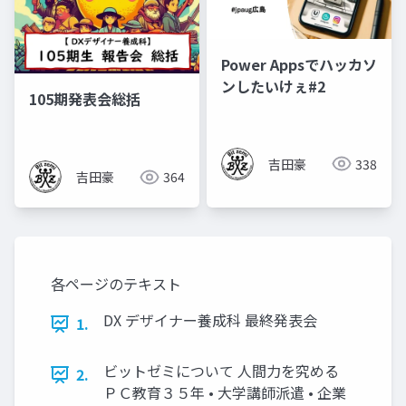
Power Appsでハッカソ
ンしたいけぇ#2
105期発表会総括
吉田豪
338
吉田豪
364
各ページのテキスト
DX デザイナー養成科 最終発表会
1.
ビットゼミについて 人間力を究める
2.
ＰＣ教育３５年 • 大学講師派遣 • 企業