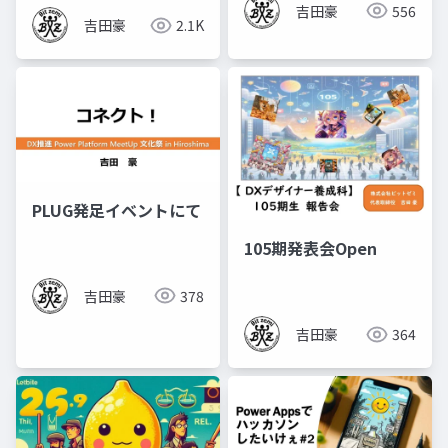
吉田豪
556
吉田豪
2.1K
PLUG発足イベントにて
105期発表会Open
吉田豪
378
吉田豪
364