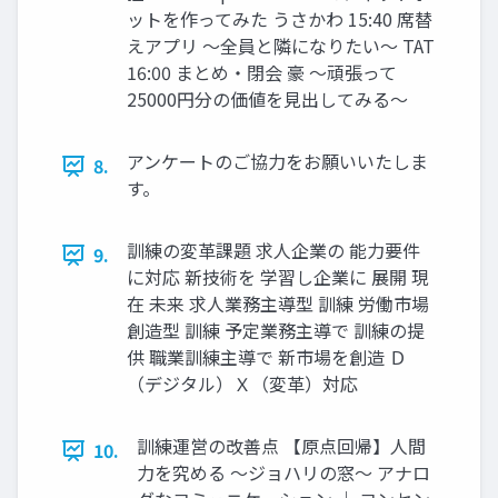
ットを作ってみた うさかわ 15:40 席替
えアプリ ～全員と隣になりたい～ TAT
16:00 まとめ・閉会 豪 ～頑張って
25000円分の価値を見出してみる～
アンケートのご協力をお願いいたしま
8.
す。
訓練の変革課題 求人企業の 能力要件
9.
に対応 新技術を 学習し企業に 展開 現
在 未来 求人業務主導型 訓練 労働市場
創造型 訓練 予定業務主導で 訓練の提
供 職業訓練主導で 新市場を創造 Ｄ
（デジタル）Ｘ（変革）対応
訓練運営の改善点 【原点回帰】人間
10.
力を究める ～ジョハリの窓～ アナロ