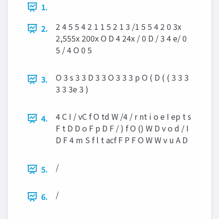
1.
2 4 5 5 4 2 1 1 5 2 1 3 /1 5 5 4 2 0 3x
2.
2,555x 200x O D 4 24x / 0 D / 3 4 e/ 0
5 / 4 O 0 5
O 3 s 3 3 D 3 3 O 3 3 3 p O ( D ( ( 3 3 3
3.
3 3 3e 3 )
4 C I / vC f O td W /4 / r nt i o e I ep t s
4.
F t D D o F p D F / ) f O () W D v o d / I
D F 4 m S f l t acf F P F O W W v u A D
/
5.
/
6.