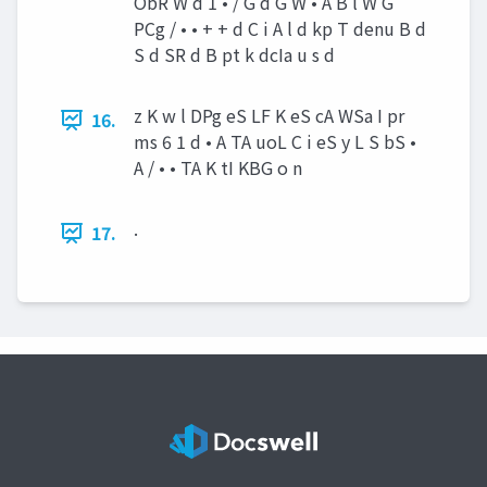
ObR W d 1 • / G d G W • A B l W G
PCg / • • + + d C i A l d kp T denu B d
S d SR d B pt k dcIa u s d
z K w l DPg eS LF K eS cA WSa I pr
16.
ms 6 1 d • A TA uoL C i eS y L S bS •
A / • • TA K tI KBG o n
.
17.