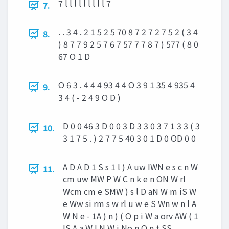
7 l l l l l l l l l 7
7.
. . 3 4 . 2 1 5 2 5 70 8 7 2 7 2 7 5 2 ( 3 4
8.
) 8 7 7 9 2 5 7 6 7 57 7 7 8 7 ) 577 ( 8 0
67 O 1 D
O 6 3 . 4 4 4 93 4 4 O 3 9 1 35 4 935 4
9.
3 4 ( - 2 4 9 O D )
D 0 0 46 3 D 0 0 3 D 3 3 0 3 7 1 3 3 ( 3
10.
3 1 7 5 . ) 2 7 7 5 40 3 0 1 D 0 OD 0 0
A D A D 1 S s 1 l ) A uw IWN e s c n W
11.
cm uw MW P W C n k e n ON W rl
Wcm cm e SMW ) s l D aN W m iS W
e Ww si rm s w rl u w e S Wn w n l A
W N e - 1A ) n ) ( O p i W a orv AW ( 1
IS A a W l N W i No n O n t SS