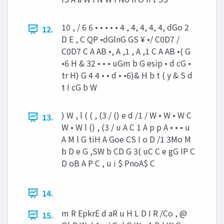
10 , / 6 6 • • • • • 4 , 4, 4, 4, 4, dGo 2
12.
D E , C QP •dGlnG GS ¥ •/ C0D7 /
C0D7 C A AB •, A ,1 , A ,1 C A AB •( G
•6 H & 32 • • • uGm b G esip • d cG •
tr H) G 4 4 • • d • •6)& H b t ( y & S d
t I cG b W
) W , l ( ( , (3 / () e d /1 / W • W • W C
13.
W • W l () , (3 / u A C 1 A p p A • • • u
A M l G tiH A Goe CS I o D /1 3Mo M
b D e G ,SW b CD G 3( uC C e gG IP C
D oB A P C , u i $ PnoA$ C
14.
m R EpkrE d aR u H L D I R /Co , @
15.