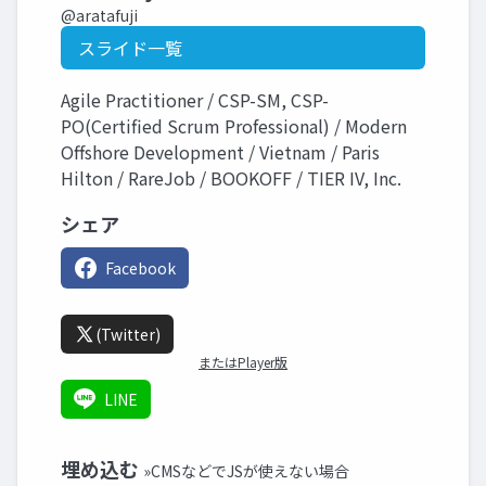
@aratafuji
スライド一覧
Agile Practitioner / CSP-SM, CSP-
PO(Certified Scrum Professional) / Modern
Offshore Development / Vietnam / Paris
Hilton / RareJob / BOOKOFF / TIER IV, Inc.
シェア
Facebook
(Twitter)
またはPlayer版
LINE
埋め込む
»CMSなどでJSが使えない場合