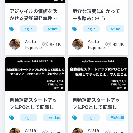
アジャイルの価値を活
厄介な現実に向かって
かせる受託開発案件の
一歩踏み出そう
取り方・始め方
agile
scrum
agile
scrum
Arata
Arata
86.1K
42.2K
Fujimura
Fujimura
自動運転スタートアッ
自動運転スタートアッ
プにPOとして転職して
プにPOとして転職して
やったこと、わかった
やったこと、学んだこ
agile
product owner
自動運転
agile
自動運転
こと、次にやること
と
Arata
Arata
38.3K
31.7K