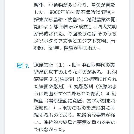
暖化。小動物が多くなり、弓矢が普及
した。 8000年前～ 新石器時代 狩猟・
採集から農耕・牧畜へ。灌漑農業の開
始により都 市国家が成立し、四大文明
が形成された。今回扱うのは そのうち
メソポタミア文明とエジプト文明。青
銅器、文 字、階級が生まれた。
原始美術（１） • 旧・中石器時代の美
7.
術品は以下のようなものがある。 1. 洞
窟絵画 2. 岩陰彫刻（岩の壁面に作られ
た絵画や彫刻） 3. 丸彫彫刻（仏像のよ
うに周囲がすべて彫られた彫刻） 4. 刻
線画（岩や壁面に意匠、文字が刻まれ
た彫刻。） • 現実のものを造形的に再
現するものであり、呪術的な要素が強
い。連続的な継承と蓄積を重ねるもの
ではなかった。