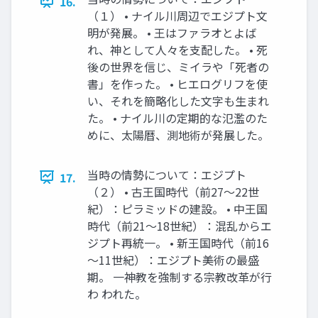
16.
（１） • ナイル川周辺でエジプト文
明が発展。 • 王はファラオとよば
れ、神として人々を支配した。 • 死
後の世界を信じ、ミイラや「死者の
書」を作った。 • ヒエログリフを使
い、それを簡略化した文字も生まれ
た。 • ナイル川の定期的な氾濫のた
めに、太陽暦、測地術が発展した。
当時の情勢について：エジプト
17.
（２） • 古王国時代（前27～22世
紀）：ピラミッドの建設。 • 中王国
時代（前21～18世紀）：混乱からエ
ジプト再統一。 • 新王国時代（前16
～11世紀）：エジプト美術の最盛
期。 一神教を強制する宗教改革が行
わ われた。