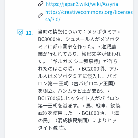
https://japan2.wiki/wiki/Assyria
https://creativecommons.org/licenses/b
sa/3.0/
当時の情勢について：メソポタミア •
12.
BC3000頃、シュメール人がメソポタ
ミアに都市国家を作った。 • 灌漑農
業が行われており、楔形文字が使われ
た。「ギルガメ シュ叙事詩」が作ら
れたのはこの頃。 • BC2000頃、アム
ル人はメソポタミアに侵入し、バビ
ロン第一 王朝（古バビロニア王国）
を樹立。ハンムラビ王が支配。 •
BC1700頃にヒッタイト人がバビロン
第一王朝を滅ぼす。 • 馬、戦車、鉄製
武器を使用した。 • BC1000頃、「海
の民」（混成移民集団）によりヒッ
タイト滅 亡。