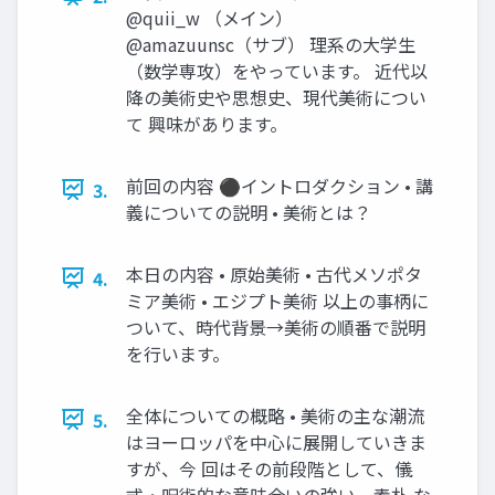
@quii_w （メイン）
@amazuunsc（サブ） 理系の大学生
（数学専攻）をやっています。 近代以
降の美術史や思想史、現代美術につい
て 興味があります。
前回の内容 ⚫イントロダクション • 講
3.
義についての説明 • 美術とは？
本日の内容 • 原始美術 • 古代メソポタ
4.
ミア美術 • エジプト美術 以上の事柄に
ついて、時代背景→美術の順番で説明
を行います。
全体についての概略 • 美術の主な潮流
5.
はヨーロッパを中心に展開していきま
すが、今 回はその前段階として、儀
式・呪術的な意味合いの強い、素朴 な