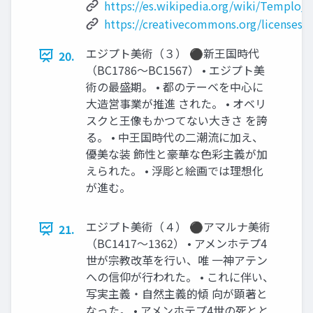
https://es.wikipedia.org/wiki/Templo_
https://creativecommons.org/licenses/b
エジプト美術（３） ⚫新王国時代
20.
（BC1786～BC1567） • エジプト美
術の最盛期。 • 都のテーベを中心に
大造営事業が推進 された。 • オベリ
スクと王像もかつてない大きさ を誇
る。 • 中王国時代の二潮流に加え、
優美な装 飾性と豪華な色彩主義が加
えられた。 • 浮彫と絵画では理想化
が進む。
エジプト美術（４） ⚫アマルナ美術
21.
（BC1417～1362） • アメンホテプ4
世が宗教改革を行い、唯 一神アテン
への信仰が行われた。 • これに伴い、
写実主義・自然主義的傾 向が顕著と
なった。 • アメンホテプ4世の死とと