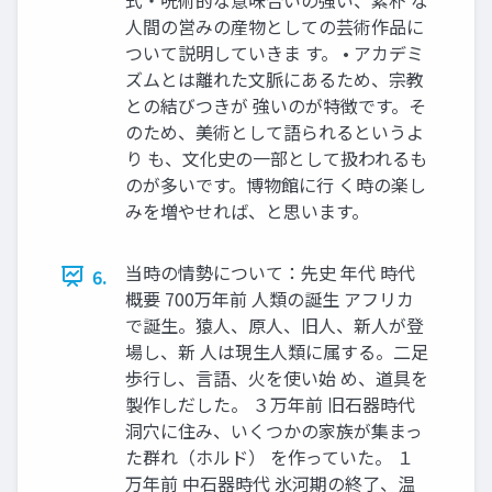
人間の営みの産物としての芸術作品に
ついて説明していきま す。 • アカデミ
ズムとは離れた文脈にあるため、宗教
との結びつきが 強いのが特徴です。そ
のため、美術として語られるというよ
り も、文化史の一部として扱われるも
のが多いです。博物館に行 く時の楽し
みを増やせれば、と思います。
当時の情勢について：先史 年代 時代
6.
概要 700万年前 人類の誕生 アフリカ
で誕生。猿人、原人、旧人、新人が登
場し、新 人は現生人類に属する。二足
歩行し、言語、火を使い始 め、道具を
製作しだした。 ３万年前 旧石器時代
洞穴に住み、いくつかの家族が集まっ
た群れ（ホルド） を作っていた。 １
万年前 中石器時代 氷河期の終了、温