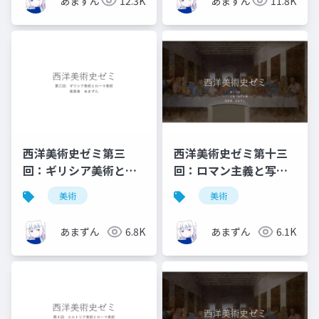
あまずん
12.3K
あまずん
11.8K
西洋美術史ゼミ第三
西洋美術史ゼミ第十三
回：ギリシア美術とロ
回：ロマン主義と写実
ーマ美術
主義
美術
美術
あまずん
6.8K
あまずん
6.1K