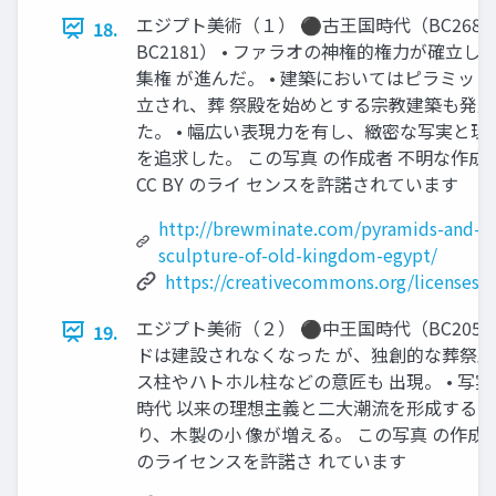
エジプト美術（１） ⚫古王国時代（BC2686
18.
BC2181） • ファラオの神権的権力が確立し
集権 が進んだ。 • 建築においてはピラミッ
立され、葬 祭殿を始めとする宗教建築も発展
た。 • 幅広い表現力を有し、緻密な写実と理
を追求した。 この写真 の作成者 不明な作成者
CC BY のライ センスを許諾されています
http://brewminate.com/pyramids-and-
sculpture-of-old-kingdom-egypt/
https://creativecommons.org/licenses/b
エジプト美術（２） ⚫中王国時代（BC2050～B
19.
ドは建設されなくなった が、独創的な葬祭殿
ス柱やハトホル柱などの意匠も 出現。 • 写
時代 以来の理想主義と二大潮流を形成する。 
り、木製の小 像が増える。 この写真 の作成者 不
のライセンスを許諾さ れています