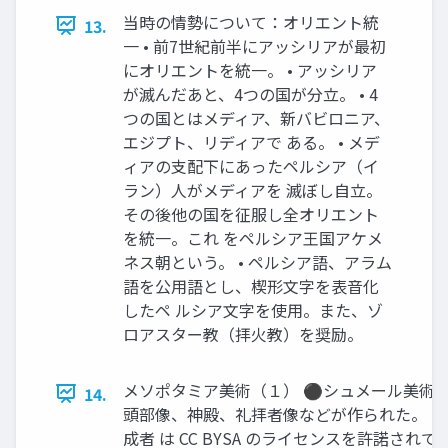
当時の情勢について：オリエント統
13.
一 • 前7世紀前半にアッシリアが最初
にオリエントを統一。 • アッシリア
が滅んだあと、4つの国が分立。 • 4
つの国とはメディア、新バビロニア、
エジプト、リディアで ある。 • メデ
ィアの支配下にあったペルシア（イ
ラン）人がメディアを 滅ぼし自立。
その後他の国を征服し全オリエント
を統一。これ をペルシア王国アケメ
ネス朝という。 • ペルシア語、アラム
語を公用語とし、楔形文字を表音化
したペ ルシア文字を使用。また、ゾ
ロアスター教（拝火教）を奨励。
メソポタミア美術（１） ⚫シュメール美術 •
14.
頭部像、神殿、礼拝者像などが作られた。 卓
成者 は CC BYSA のライセンスを許諾されて