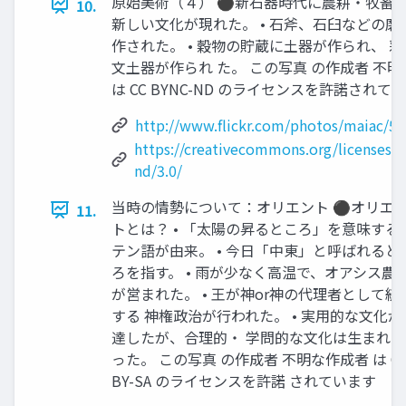
原始美術（４） ⚫新石器時代に農耕・牧畜が
10.
新しい文化が現れた。 • 石斧、石臼などの磨
作された。 • 穀物の貯蔵に土器が作られ、 
文土器が作られ た。 この写真 の作成者 不
は CC BYNC-ND のライセンスを許諾されて
http://www.flickr.com/photos/maiac/5
https://creativecommons.org/licenses/b
nd/3.0/
当時の情勢について：オリエント ⚫オリエ
11.
トとは？ • 「太陽の昇るところ」を意味する
テン語が由来。 • 今日「中東」と呼ばれると
ろを指す。 • 雨が少なく高温で、オアシス農
が営まれた。 • 王が神or神の代理者として統
する 神権政治が行われた。 • 実用的な文化が
達したが、合理的・ 学問的な文化は生まれな
った。 この写真 の作成者 不明な作成者 は C
BY-SA のライセンスを許諾 されています