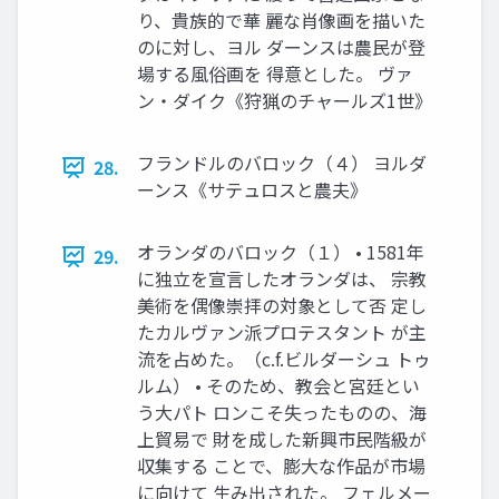
り、貴族的で華 麗な肖像画を描いた
のに対し、ヨル ダーンスは農民が登
場する風俗画を 得意とした。 ヴァ
ン・ダイク《狩猟のチャールズ1世》
フランドルのバロック（４） ヨルダ
28.
ーンス《サテュロスと農夫》
オランダのバロック（１） • 1581年
29.
に独立を宣言したオランダは、 宗教
美術を偶像崇拝の対象として否 定し
たカルヴァン派プロテスタント が主
流を占めた。（c.f.ビルダーシュ トゥ
ルム） • そのため、教会と宮廷とい
う大パト ロンこそ失ったものの、海
上貿易で 財を成した新興市民階級が
収集する ことで、膨大な作品が市場
に向けて 生み出された。 フェルメー