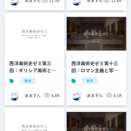
あまずん
12.3K
あまずん
11.8K
西洋美術史ゼミ第三
西洋美術史ゼミ第十三
回：ギリシア美術とロ
回：ロマン主義と写実
ーマ美術
主義
美術
美術
あまずん
6.8K
あまずん
6.1K