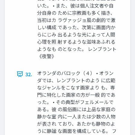
いた。 • また、彼は個人注文者や自
分自身の ために宗教画も多く描き、
当初はカ ラヴァッジョ風の劇的で激
しい構成 であった、次第に画面内か
らにじみ 出るような光によって人間
心理を照 射するような滋味あふれる
ようなも のとなった。 レンブラント
《夜警》
オランダのバロック（４） • オラン
32.
ダでは、レンブラントのよう に広範
なジャンルをこなす画家より も、専
門に特化した画家の方が一般 的であ
った。 • その典型がフェルメールで
ある。彼 の風俗画には上品な家庭の
静かな室 内に一人または少数の人物
が表され ており、あたかも静物のよ
うに静謐 な画面を構成している。 フ