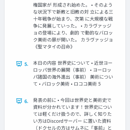
権国家が 形成され始めた。 • そのよう
な状況下で新教と旧教の対 立による三
十年戦争が始まり、次第 に大規模な戦
争に発展していった。 • カラヴァッジ
ョの登場により、劇的 で動的なバロッ
ク美術の扉が開いた。 カラヴァッジョ
《聖マタイの召命》
本日の内容 世界史について • 近世ヨー
5.
ロッパ世界の展開（事前） • ヨーロッ
パ諸国の海外進出（事前） 美術につい
て • バロック美術 • ロココ美術 5
発表の前に • 今回は世界史と美術史で
6.
資料が分かれています！世界史につい
ては軽くだけ扱うので、詳しく知りた
い方はDiscordサーバー に置いた資料
（ドクセルの方はサムネに「事前」と