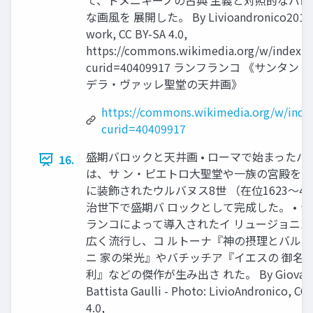
て、ドメニキーノの古典 主義と対照的なバロ
な画風を 展開した。 By Livioandronico2013 
work, CC BY-SA 4.0,
https://commons.wikimedia.org/w/index.p
curid=40409917 ランフランコ 《サンタン
デラ・ヴァッレ聖堂の天井画》
https://commons.wikimedia.org/w/inde
curid=40409917
盛期バロックと天井画 • ローマで始まったバ
16.
は、サ ン・ピエトロ大聖堂や一族の宮殿を 
に装飾されたウルバヌス8世 （在位1623～4
治世下で盛期バ ロックとして完成した。 • 
ランコによって導入されたイ リュージョニズ
広く流行し、コ ルトーナ『神の摂理とバル
ニ 家の栄光』やバチッチア『イエスの 御名
利』などの傑作が生み出さ れた。 By Giovann
Battista Gaulli - Photo: LivioAndronico, CC
4.0,