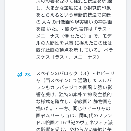
スの影響を受けて様式と技法を洗 練
し、大まかな筆触により視覚的印象
をとらえるという革新的技法で宮廷
の 人々の肖像画や現実装いの神話画
を描 いた。 • 彼の代表作は『ラス・
メニーナス（侍 女たち）』で、モデ
ルの人間性を見事 に捉えたこの絵は
西洋絵画の頂点を示 している。 ベラ
スケス《ラス・、メニーナス》
スペインのバロック（３） • セビーリ
23.
ャ（西スペイン）で活動し たスルバ
ランもカラバッジョの画風 に強い影
響を受け、独特の素朴で神 秘主義的
な様式を確立し、宗教画と 静物画を
描いた。 • 一方、同じセビーリャの
画家ムリー リョは、同時代のフラン
ドル絵画と 16世紀のヴェネツィア派
の影響を受 け、やわらかい筆触と華