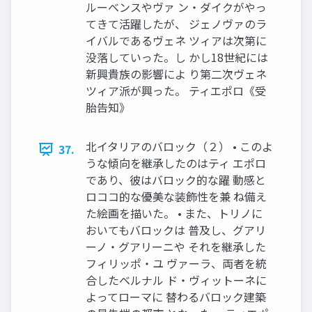
ルーベンスやヴァ ン・ダイクがやっ
てきて活躍したが、 ジェノヴァのラ
イバルであるヴェネ ツィアは次第に
没落していった。し かし18世紀には
新興貴族の影響によ り第二次ヴェネ
ツィア派が興った。 ティエポロ《受
胎告知》
北イタリアのバロック（２） • このよ
37.
うな傾向を継承したのはティ エポロ
であり、彼はバロック的な躍 動感と
ロココ的な優美な装飾性を兼 ね備え
た絵画を描いた。 • また、トリノに
おいてもバロックは 普及し、グアリ
ーノ・グアリーニや それを継承した
フィリッポ・ユ ヴァーラ、両者を統
合したベルナル ド・ヴィットーネに
よってローマに 替わるバロック建築