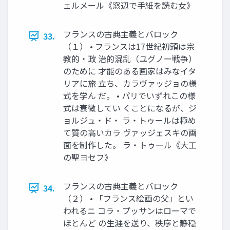
ェルメール《窓辺で手紙を読む女》
フランスの古典主義とバロック
33.
（１） • フランスは17世紀初頭は宗
教的・政 治的混乱（ユグノー戦争）
のために 才能のある画家はみなイタ
リアに旅 立ち、カラヴァッジョの様
式を学ん だ。 • パリでいずれこの様
式は衰微してい くことになるが、ジ
ョルジュ・ド・ ラ・トゥールは極め
て質の高いカラ ヴァッジェスキの画
面を制作した。 ラ・トゥール《大工
の聖ヨセフ》
フランスの古典主義とバロック
34.
（２） • 「フランス絵画の父」とい
われるニ コラ・プッサンはローマで
ほとんど の生涯を送り、秩序と静穏