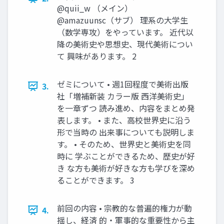
@quii_w （メイン）
@amazuunsc（サブ） 理系の大学生
（数学専攻）をやっています。 近代以
降の美術史や思想史、現代美術につい
て 興味があります。 2
ゼミについて • 週1回程度で美術出版
3.
社「増補新装 カラー版 西洋美術史」
を一章ずつ 読み進め、内容をまとめ発
表します。 • また、高校世界史に沿う
形で当時の 出来事についても説明しま
す。 • そのため、世界史と美術史を同
時に 学ぶことができるため、歴史が好
き な方も美術が好きな方も学びを深め
ることができます。 3
前回の内容 • 宗教的な普遍的権力が動
4.
揺し、経済 的・軍事的な重要性から主