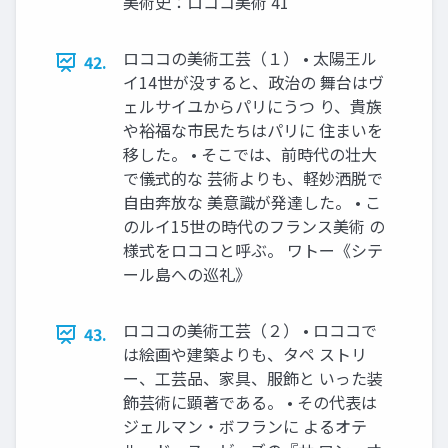
美術史：ロココ美術 41
ロココの美術工芸（１） • 太陽王ル
42.
イ14世が没すると、政治の 舞台はヴ
ェルサイユからパリにうつ り、貴族
や裕福な市民たちはパリに 住まいを
移した。 • そこでは、前時代の壮大
で儀式的な 芸術よりも、軽妙洒脱で
自由奔放な 美意識が発達した。 • こ
のルイ15世の時代のフランス美術 の
様式をロココと呼ぶ。 ワトー《シテ
ール島への巡礼》
ロココの美術工芸（２） • ロココで
43.
は絵画や建築よりも、タペ ストリ
ー、工芸品、家具、服飾と いった装
飾芸術に顕著である。 • その代表は
ジェルマン・ボフランに よるオテ