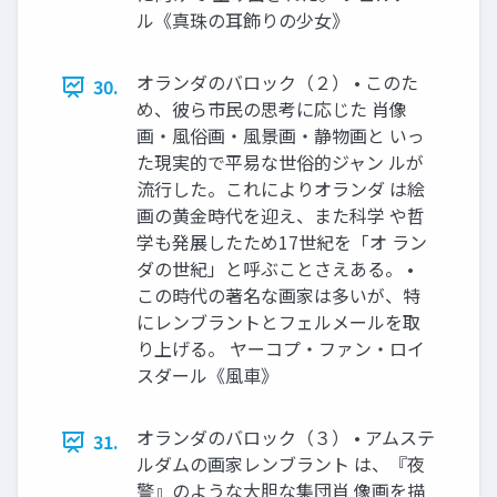
ル《真珠の耳飾りの少女》
オランダのバロック（２） • このた
30.
め、彼ら市民の思考に応じた 肖像
画・風俗画・風景画・静物画と いっ
た現実的で平易な世俗的ジャン ルが
流行した。これによりオランダ は絵
画の黄金時代を迎え、また科学 や哲
学も発展したため17世紀を「オ ラン
ダの世紀」と呼ぶことさえある。 •
この時代の著名な画家は多いが、特
にレンブラントとフェルメールを取
り上げる。 ヤーコプ・ファン・ロイ
スダール《風車》
オランダのバロック（３） • アムステ
31.
ルダムの画家レンブラント は、『夜
警』のような大胆な集団肖 像画を描