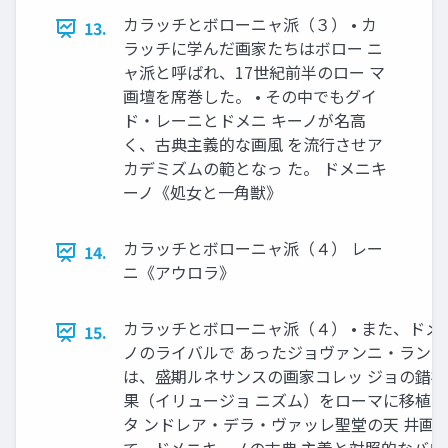
カラッチとボローニャ派（３） • カ
13.
ラッチに学んだ画家たちはボロー ニ
ャ派と呼ばれ、17世紀前半のロー マ
画壇を席巻した。 • その中でもグイ
ド・レーニとドメニ キーノが名高
く、古典主義的な画風 を流行させア
カデミズムの範となっ た。 ドメニキ
ーノ《処女と一角獣》
カラッチとボローニャ派（４） レー
14.
ニ《アウロラ》
カラッチとボローニャ派（４） • また、ドメ
15.
ノのライバルで あったジョヴァンニ・ラン
は、盛期ルネサンスの画家コレッ ジョの錯
果（イリュージョ ニズム）をローマに移植
タ ンドレア・デラ・ヴァッレ聖堂の天 井画