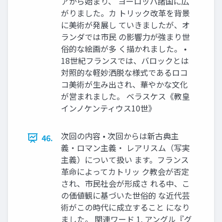
アから始まり、 ヨーロッパ諸国に広
がりました。カ トリック改革を背景
に美術が発展し ていきましたが、オ
ランダでは市民 の影響力が強まり世
俗的な絵画が多 く描かれました。 •
18世紀フランスでは、バロックとは
対照的な軽妙洒脱な様式であるロコ
コ美術が生み出され、華やかな文化
が営まれました。 ベラスケス《教皇
インノケンティウス10世》
次回の内容 • 次回からは新古典主
46.
義・ロマン主義・ レアリスム（写実
主義）について扱い ます。フランス
革命によってカトリッ ク教会が否定
され、市民社会が形成さ れる中、こ
の価値観に基づいた世俗的 な近代芸
術がこの時代に成立すること になり
ました。 関連ワード 1. アングル『グ