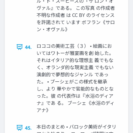
ル・ド・スービーズの『サ ロン・オ
ヴァル』である。 この写真 の作成者
不明な作成者 は CC BY のライセンス
を許諾されて います ボフラン《サロ
ン・オヴァル》
ロココの美術工芸（３） • 絵画にお
44.
いてはワトーが雅宴画を創 始した。
それはイタリア的な理想主 義でもな
く、オランダ的な現実主義 でもない
演劇的で夢想的なジャンル であっ
た。 • ブーシェがこの様式を継承
し、より 華やかで官能的なものとな
った。彼 の代表作は『水浴のディア
ナ』であ る。 ブーシェ《水浴のディ
アナ》
本日のまとめ • バロック美術がイタリ
45.