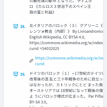
の最先端の都市 となった。 ティエポ
ロ 《カルロス３世治下のスペイン王
政の富と利益》
北イタリアのバロック（３） グアリーニ《サ
38.
レンツォ教会（内部）》 By Livioandronico20
English Wikipedia, CC BYSA 4.0,
https://commons.wikimedia.org/w/index.p
curid =54032025
https://commons.wikimedia.org/w/inde
curid
ドイツのバロック（１） • 17世紀のドイツ
39.
改革後の混 乱と三十年戦争のために目立った
はなかったが、カトリックにとど まった南ド
オーストリアでは 18世紀になって戦後の復
よ うにバロック様式が広まった。 Par Piflaser,
BY-SA 3.0,