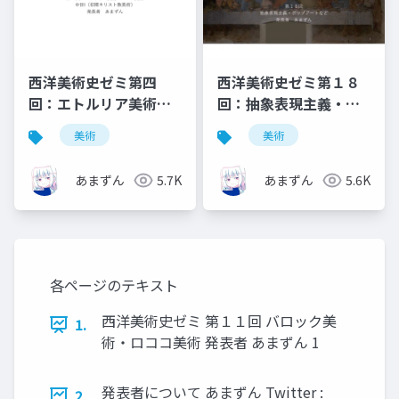
西洋美術史ゼミ第四
西洋美術史ゼミ第１８
回：エトルリア美術と
回：抽象表現主義・ポ
ローマ美術
ップアートなど
美術
美術
あまずん
5.7K
あまずん
5.6K
各ページのテキスト
西洋美術史ゼミ 第１１回 バロック美
1.
術・ロココ美術 発表者 あまずん 1
発表者について あまずん Twitter :
2.