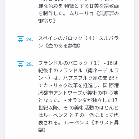
麗な色彩を 特徴とする甘美な宗教画
を制作した。 ムリーリョ《無原罪の
御宿り》
スペインのバロック（４） スルバラ
24.
ン《壺のある静物》
フランドルのバロック（１） • 16世
25.
紀後半のフランドル（南ネーデ ルラ
ント）は、ハプスブルク家の支 配下
でカトリック改革を推進し、国 際港
湾都市アントワープが美術の中 心地
となった。 • オランダが独立した17
世紀以降、そ の美術活動のほとんど
はルーベンス とその一派によって代
表される。 ルーベンス《キリスト昇
架》