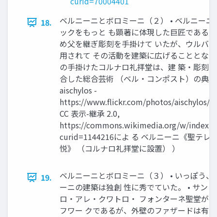
curid=70004401
ベルニーニとボロミーニ（２） • ベルニーニ
18.
ックをもっと も顕著に体現した巨匠である。 
め父を継ぎ彫刻を手掛けて いたが、ウルバヌ
用されて その活動を建築に広げることとなっ た
の手掛けたコルナロ礼拝堂は、建 築・彫刻
合した総合芸術 （ベル・コンポスト）の典
aischylos -
https://www.flickr.com/photos/aischylos/2
CC 表示-継承 2.0,
https://commons.wikimedia.org/w/index.p
curid=1144216によ る ベルニーニ《聖テ
悦》 （コルナロ礼拝堂に設置） ）
ベルニーニとボロミーニ（３） • いっぽう、
19.
ーニの建築は独創 性に秀でていた。 • サン
ロ・アレ・クワトロ・ フォンターネ聖堂が
フワー クであるが、外壁のファザードは有 