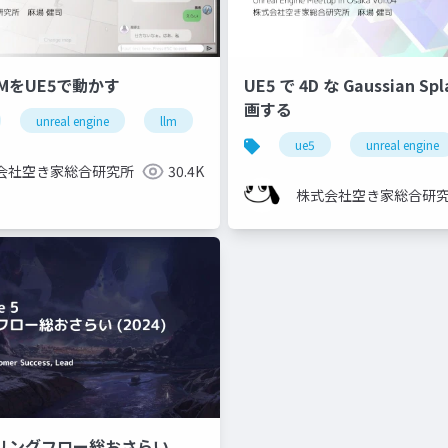
MをUE5で動かす
UE5 で 4D な Gaussian Splat
画する
ting
unreal engine
3dgs
llm
local llm
ue5
unreal engine
会社空き家総合研究所
30.4K
株式会社空き家総合研
ダリングフロー総おさらい