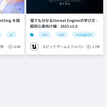
ting を描
猫でも分かるUnreal Engineの学び方 -
超初心者向け編 - 2023 v1.0
ai
ue4
ue5
ue-beginner
究所
8.4K
エピック ゲームズ ジャパン
1.7M