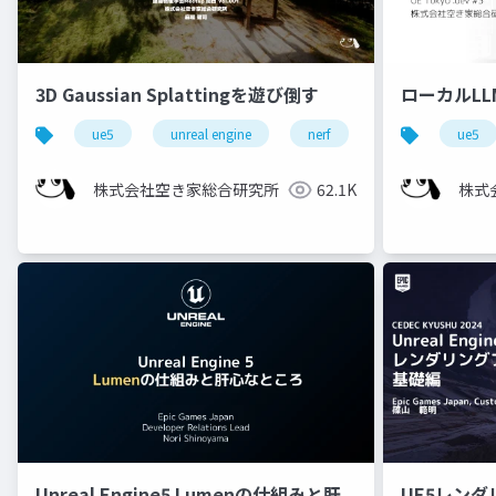
3D Gaussian Splattingを遊び倒す
ローカルLL
ue5
unreal engine
nerf
3d gaussian splat
ue5
株式会社空き家総合研究所
62.1K
株式
Unreal Engine5 Lumenの仕組みと肝
UE5レン