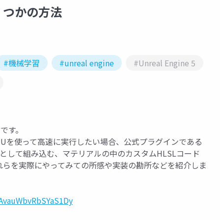
くつかの方法
#機械学習
#unreal engine
#Unreal Engine 5
資料です。
推論をGPUを使って高速に実行したい場合、公式プラグインである
グインとして組み込む、マテリアルの中のカスタムHLSLコード
れらを実際にやってみての所感や実装の勘所などを紹介しま
i=AvauWbvRbSYaS1Dy