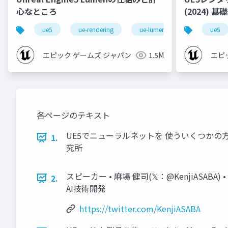
心なところ
(2024) 基礎編！[CEDEC+KYUSHU
2024]
ue5
ue-rendering
ue-lumen
ue5
エピック ゲームズ ジャパン
1.5M
エピ
各ページのテキスト
UE5でニューラルネットを 使ういくつかの方法 NNE、
1.
究所
スピーカー • 麻場 健司(𝕏：@KenjiASAB
2.
AI技術開発
https://twitter.com/KenjiASABA