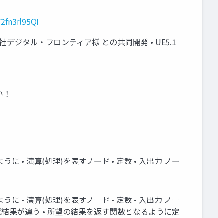
2fn3rl95QI
式会社デジタル・フロンティア様 との共同開発 • UE5.1
い！
 • 演算(処理)を表すノード • 定数 • 入出力 ノー
 • 演算(処理)を表すノード • 定数 • 入出力 ノー
ば結果が違う • 所望の結果を返す関数となるように定