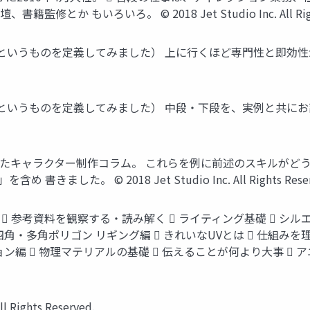
修とか もいろいろ。 © 2018 Jet Studio Inc. All Rights Re
…というものを定義してみました） 上に行くほど専門性と即効
というものを定義してみました） 中段・下段を、実例と共にお話し
されていたキャラクター制作コラム。 これらを例に前述のスキルが
ました。 © 2018 Jet Studio Inc. All Rights Reser
  参考資料を観察する・読み解く  ライティング基礎  シ
四角・多角ポリゴン リギング編  きれいなUVとは  仕組みを
 物理マテリアルの基礎  伝えることが何より大事  アニメーショ
Rights Reserved.