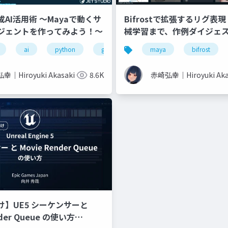
AI活用術 ～Mayaで動くサ
Bifrostで拡張するリグ表現
ジェントを作ってみよう！～
械学習まで、作例ダイジェ
procedural
ai
python
3dcg
gpt4
agent
maya
bifrost
幸｜Hiroyuki Akasaki
8.6K
赤崎弘幸｜Hiroyuki Aka
け】UE5 シーケンサーと
nder Queue の使い方