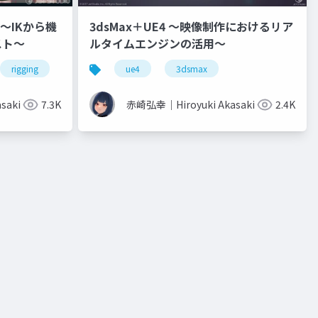
 ～IKから機
3dsMax＋UE4 ～映像制作におけるリア
スト～
ルタイムエンジンの活用～
rigging
animation
ue4
3dcg
3dsmax
saki
7.3K
赤崎弘幸｜Hiroyuki Akasaki
2.4K