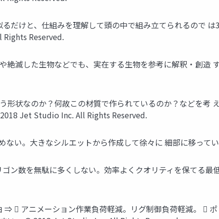
似るだけと、仕組みを理解して頭の中で組み立てられるので は3
Rights Reserved.
絶滅した生物などでも、実在する生物を参考に解釈・創造 する。 e
う形状なのか？何故この材質で作られているのか？などを考 え
tudio Inc. All Rights Reserved.
なシルエットから作成して徐々に 細部に移っていく。 © 2018 Jet S
数を無駄に多くしない。効率よくクオリティを保てる最低限の 数で。 © 20
 理由 ⇒  アニメーション作業負荷軽減。リグ制御負荷軽減。 