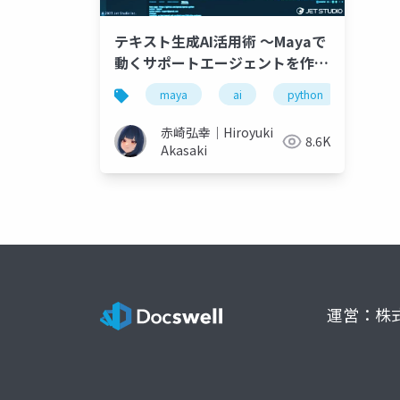
テキスト生成AI活用術 ～Mayaで
動くサポートエージェントを作っ
てみよう！～
maya
ai
python
gpt4
赤崎弘幸｜Hiroyuki
8.6K
Akasaki
運営：株