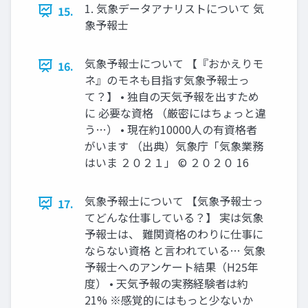
1. 気象データアナリストについて 気
15.
象予報士
気象予報士について 【『おかえりモ
16.
ネ』のモネも目指す気象予報士っ
て？】 • 独自の天気予報を出すため
に 必要な資格 （厳密にはちょっと違
う…） • 現在約10000人の有資格者
がいます （出典）気象庁「気象業務
はいま ２０２１」 © ２０２０ 16
気象予報士について 【気象予報士っ
17.
てどんな仕事している？】 実は気象
予報士は、 難関資格のわりに仕事に
ならない資格 と言われている… 気象
予報士へのアンケート結果（H25年
度） • 天気予報の実務経験者は約
21% ※感覚的にはもっと少ないか