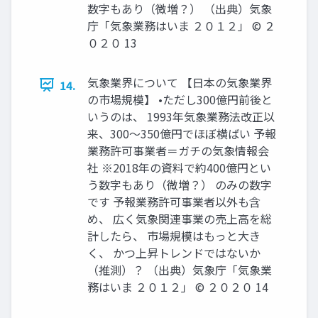
数字もあり（微増？） （出典）気象
庁「気象業務はいま ２０１２」 © ２
０２０ 13
気象業界について 【日本の気象業界
14.
の市場規模】 •ただし300億円前後と
いうのは、 1993年気象業務法改正以
来、300〜350億円でほぼ横ばい 予報
業務許可事業者＝ガチの気象情報会
社 ※2018年の資料で約400億円とい
う数字もあり（微増？） のみの数字
です 予報業務許可事業者以外も含
め、 広く気象関連事業の売上高を総
計したら、 市場規模はもっと大き
く、 かつ上昇トレンドではないか
（推測）？ （出典）気象庁「気象業
務はいま ２０１２」 © ２０２０ 14