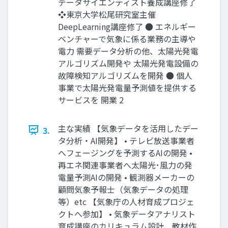
データサイエンティスト養成講座修了
❖東京大学松尾研究室主催
DeepLearning講座修了 ● エネルギー
ベンチャーで気象に係る業務の主導や
電力 需要データ分析の他、太陽光発電
アルゴリズム開発や 太陽光発電設備の
故障検知アルゴリズムを開発 ● 個人
事業で太陽光発電量予測値を提供する
サービスを 開業 2
主な実績 【気象データを活用したデー
3.
タ分析・AI開発】 • テレビ放送事業者
へフェージングを予測するAIの開発 •
再エネ関連事業者へ太陽光･風力の発
電量予測AIの開発 • 観測器メーカーの
顧問気象予報士（気象データの処理
等）etc 【気象庁の人材育成プロジェ
クトへ参加】 • 気象データアナリスト
育成講座のカリキュラム設計、教材作