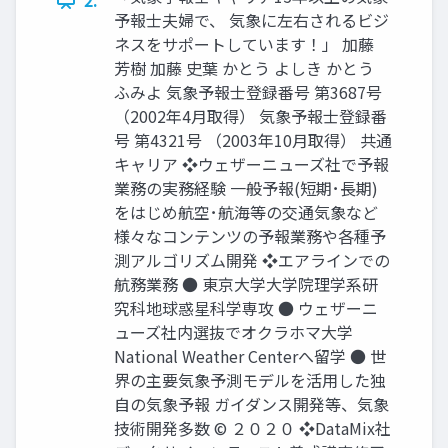
予報士夫婦で、 気象に左右されるビジ
ネスをサポートしています！」 加藤
芳樹 加藤 史葉 かとう よしき かとう
ふみよ 気象予報士登録番号 第3687号
（2002年4月取得） 気象予報士登録番
号 第4321号 （2003年10月取得） 共通
キャリア ❖ウェザーニューズ社で予報
業務の実務経験 一般予報(短期･長期)
をはじめ航空･航海等の交通気象など
様々なコンテンツの予報業務や各種予
測アルゴリズム開発 ❖エアラインでの
航務業務 ● 東京大学大学院理学系研
究科地球惑星科学専攻 ● ウェザーニ
ューズ社内選抜でオクラホマ大学
National Weather Centerへ留学 ● 世
界の主要気象予測モデルを活用した独
自の気象予報 ガイダンス開発等、気象
技術開発多数 © ２０２０ ❖DataMix社