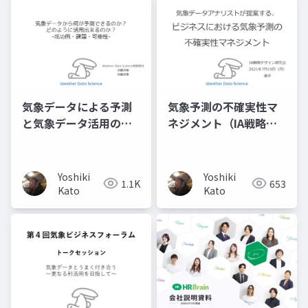
気象データによる予測
気象予測の不確実性マ
と気象データ活用の成
ネジメント（IA戦略デ
功例・課題・可能性
ザイン研究会・講演後
半）
Yoshiki
Yoshiki
1.1K
653
Kato
Kato