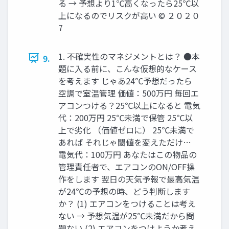
る → 予想より1℃⾼くなったら25℃以
上になるのでリスクが⾼い © ２０２０
7
1. 不確実性のマネジメントとは？ ●本
9.
題に⼊る前に、こんな仮想的なケース
を考えます じゃあ24℃予想だったら
空調で室温管理 価値：500万円 毎回エ
アコンつける？25℃以上になると 電気
代：200万円 25℃未満で保管 25℃以
上で劣化 （価値ゼロに） 25℃未満で
あれば それじゃ閾値を変えただけ…
電気代：100万円 あなたはこの物品の
管理責任者で、エアコンのON/OFF操
作をします 翌⽇の天気予報で最⾼気温
が24℃の予想の時、どう判断します
か？ (1) エアコンをつけることは考え
ない → 予想気温が25℃未満だから問
題ない (2) エアコンをつけようか考え