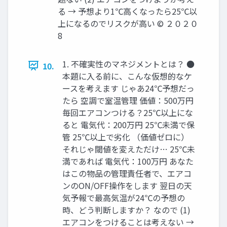
る → 予想より1℃⾼くなったら25℃以
上になるのでリスクが⾼い © ２０２０
8
1. 不確実性のマネジメントとは？ ●
10.
本題に⼊る前に、こんな仮想的なケ
ースを考えます じゃあ24℃予想だっ
たら 空調で室温管理 価値：500万円
毎回エアコンつける？25℃以上にな
ると 電気代：200万円 25℃未満で保
管 25℃以上で劣化 （価値ゼロに）
それじゃ閾値を変えただけ… 25℃未
満であれば 電気代：100万円 あなた
はこの物品の管理責任者で、エアコ
ンのON/OFF操作をします 翌⽇の天
気予報で最⾼気温が24℃の予想の
時、どう判断しますか？ なので (1)
エアコンをつけることは考えない →