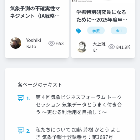
気象予測の不確実性マ
学振特別研究員になる
ネジメント（IA戦略デ
ために～2025年度申請
ザイン研究会・講演後
版
半）
学振
dc1
Yoshiki
653
大上雅
Kato
841.9K
史
各ページのテキスト
第４回気象ビジネスフォーラム トーク
1.
セッション 気象データとうまく付き合
う 〜更なる利活⽤を⽬指して〜
私たちについて 加藤 芳樹 かとう よし
2.
き 気象予報士登録番号：第3687号