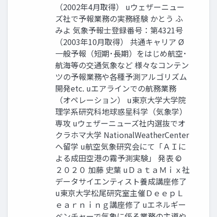
（2002年4月取得） uウェザーニュー
ズ社で予報業務の実務経験 かとう ふ
みよ 気象予報士登録番号：第4321号
（2003年10月取得） 共通キャリア Ø
一般予報（短期･長期）をはじめ航空･
航海等の交通気象など 様々なコンテン
ツの予報業務や各種予測アルゴリズム
開発etc. uエアラインでの航務業務
（オペレーション） u東京大学大学院
理学系研究科地球惑星科学（気象学）
専攻 uウェザーニューズ社内選抜でオ
クラホマ大学 NationalWeatherCenter
へ留学 u航空気象研究会にて「ＡＩに
よる成田空港の霧予測実験」 発表 ©
２０２０ 加藤 史葉 uＤａｔａＭｉｘ社
データサイエンティスト養成講座修了
u東京大学松尾研究室主催ＤｅｅｐＬ
ｅａｒｎｉｎｇ講座修了 uエネルギー
ベンチャーで気象に係る業務の主導や