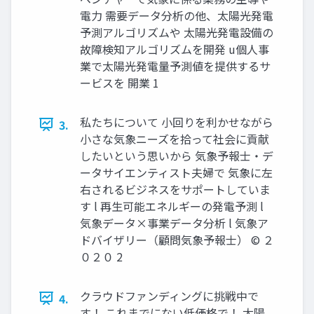
電力 需要データ分析の他、太陽光発電
予測アルゴリズムや 太陽光発電設備の
故障検知アルゴリズムを開発 u個人事
業で太陽光発電量予測値を提供するサ
ービスを 開業 1
私たちについて ⼩回りを利かせながら
3.
⼩さな気象ニーズを拾って社会に貢献
したいという思いから 気象予報⼠・デ
ータサイエンティスト夫婦で 気象に左
右されるビジネスをサポートしていま
す l 再⽣可能エネルギーの発電予測 l
気象データ×事業データ分析 l 気象ア
ドバイザリー（顧問気象予報⼠） © ２
０２０ 2
クラウドファンディングに挑戦中で
4.
す！ これまでにない低価格で！ 太陽