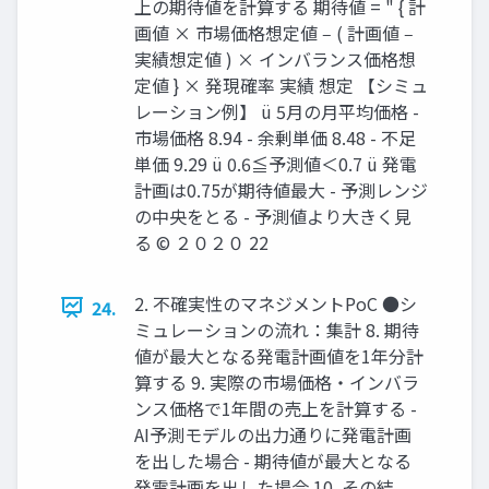
上の期待値を計算する 期待値 = " { 計
画値 × 市場価格想定値 ‒ ( 計画値 ‒
実績想定値 ) × インバランス価格想
定値 } × 発現確率 実績 想定 【シミュ
レーション例】 ü 5⽉の⽉平均価格 -
市場価格 8.94 - 余剰単価 8.48 - 不⾜
単価 9.29 ü 0.6≦予測値＜0.7 ü 発電
計画は0.75が期待値最⼤ - 予測レンジ
の中央をとる - 予測値より⼤きく⾒
る © ２０２０ 22
2. 不確実性のマネジメントPoC ●シ
24.
ミュレーションの流れ：集計 8. 期待
値が最⼤となる発電計画値を1年分計
算する 9. 実際の市場価格・インバラ
ンス価格で1年間の売上を計算する -
AI予測モデルの出⼒通りに発電計画
を出した場合 - 期待値が最⼤となる
発電計画を出した場合 10. その結