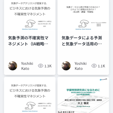
気象予測の不確実性マ
気象データによる予測
ネジメント（IA戦略デ
と気象データ活用の成
ザイン研究会・講演前
功例・課題・可能性
半）
Yoshiki
Yoshiki
1.3K
1.1K
Kato
Kato