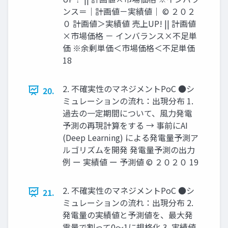
ンス＝｜計画値－実績値｜ © ２０２
０ 計画値＞実績値 売上UP! || 計画値
×市場価格 － インバランス×不足単
価 ※余剰単価＜市場価格＜不足単価
18
2. 不確実性のマネジメントPoC ●シ
20.
ミュレーションの流れ：出現分布 1.
過去の⼀定期間について、⾵⼒発電
予測の再現計算をする → 事前にAI
(Deep Learning) による発電量予測ア
ルゴリズムを開発 発電量予測の出⼒
例 ー 実績値 ー 予測値 © ２０２０ 19
2. 不確実性のマネジメントPoC ●シ
21.
ミュレーションの流れ：出現分布 2.
発電量の実績値と予測値を、最⼤発
電量で割って0〜1に規格化 3. 実績値