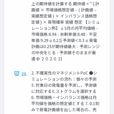
上の期待値を計算する 期待値 = " { 計
画値 × 市場価格想定値 ‒ ( 計画値 ‒
実績想定値 ) × インバランス価格想
定値 } × 発現確率 実績 想定 【シミュ
レーション例】 ü 5⽉の⽉平均価格 -
市場価格 8.94 - 余剰単価 8.48 - 不⾜
単価 9.29 ü 0.2≦予測値＜0.3 ü 発電
計画は0.25が期待値最⼤ - 予測レンジ
の中央をとる - 予測値そのままが最
適 © ２０２０ 21
2. 不確実性のマネジメントPoC ●シ
23.
ミュレーションの流れ：個々の予測
5. 対象⽇の発電量を予測し、予測値
に対応するヒストグラムを選択する
6. 市場価格・インバランス価格は⽉
平均値を価格の想定値とする 7. 0.1刻
みで発電計画値を出した場合の、売