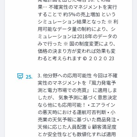
果… 不確実性のマネジメントを実⾏
することで 約5%の売上増加 という
シミュレーション結果となった ※ 利
⽤可能なデータ量の制約により、シ
ミュレーションは2018年のデータの
みで⾏った ※ 国の制度変更により、
価格の決まり⽅が変われば効果も変
わると考えられます © ２０２０ 23
3. 他分野への応⽤可能性 今回は不確
25.
実性のマネジメントを『⾵⼒発電予
測と電⼒市場での売買』 に適⽤しま
したが、 気象予測に基づく意思決定
なら他にも応⽤可能！ • エアライン
の悪天時における運航可否判断 • ⼩
売業の天気予報に基づいた商品発注 •
天候に応じた⼈員配置 ü 顧客満⾜度
とか安全性なども数値化すれば適⽤