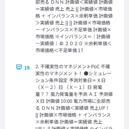
部売る ＤＮＮ 計画値＜実績値 計画値
＝実績値 売上 売上 || 計画値×市場価
格 ＋ インバランス×余剰単価 計画値
＞実績値 売上 || || 計画値×市場価格
－ インバランス×不足単価 計画値×
市場価格 ※インバランス＝｜計画値
－実績値｜ © ２０２０ ※余剰単価＜
市場価格＜不足単価 17
2. 不確実性のマネジメントPoC 不確
19.
実性のマネジメン ト！ ●シミュレー
ション条件設定 予測対象日＝Ｘ日
（Ｘ－２）日 （Ｘ－１）日 発電
量？？ 風力発電量を予測 ＡＩ 予測値
Ｘ日 計画値 10:00 電力市場に全部売
る ＤＮＮ 計画値＜実績値 売上UP！
|| 計画値×市場価格 ＋ インバランス
×余剰単価 計画値＝実績値 売上
UP！ || 計画値×市場価格 ※インバラ