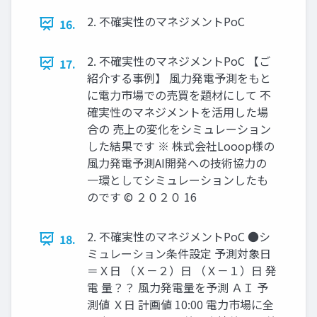
2. 不確実性のマネジメントPoC
16.
2. 不確実性のマネジメントPoC 【ご
17.
紹介する事例】 ⾵⼒発電予測をもと
に電⼒市場での売買を題材にして 不
確実性のマネジメントを活⽤した場
合の 売上の変化をシミュレーション
した結果です ※ 株式会社Looop様の
⾵⼒発電予測AI開発への技術協⼒の
⼀環としてシミュレーションしたも
のです © ２０２０ 16
2. 不確実性のマネジメントPoC ●シ
18.
ミュレーション条件設定 予測対象日
＝Ｘ日 （Ｘ－２）日 （Ｘ－１）日 発
電 量？？ 風力発電量を予測 ＡＩ 予
測値 Ｘ日 計画値 10:00 電力市場に全