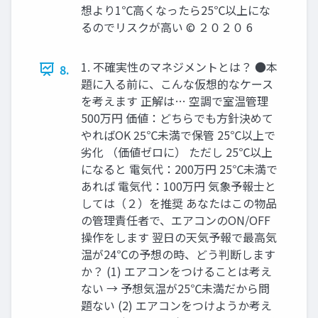
想より1℃⾼くなったら25℃以上にな
るのでリスクが⾼い © ２０２０ 6
1. 不確実性のマネジメントとは？ ●本
8.
題に⼊る前に、こんな仮想的なケース
を考えます 正解は… 空調で室温管理
500万円 価値：どちらでも⽅針決めて
やればOK 25℃未満で保管 25℃以上で
劣化 （価値ゼロに） ただし 25℃以上
になると 電気代：200万円 25℃未満で
あれば 電気代：100万円 気象予報⼠と
しては（２）を推奨 あなたはこの物品
の管理責任者で、エアコンのON/OFF
操作をします 翌⽇の天気予報で最⾼気
温が24℃の予想の時、どう判断します
か？ (1) エアコンをつけることは考え
ない → 予想気温が25℃未満だから問
題ない (2) エアコンをつけようか考え