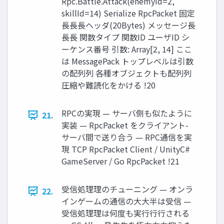
Rpc.Battle.Attack(enemyId=2,
skillId=14) Serialize RpcPacket 固定
⻑⾧長ヘッダ(20Bytes) メッセージ⻑
⾧長 関数タイプ 関数ID ユーザID シ
ーケンス番号 引数: Array[2, 14] ここ
は MessagePack トップレベルは引数
の配列列 各種オブジェクトも配列列
圧縮や難読化をかける !20
RPCの実現 — サーバ側も似たように
21.
実装 — RpcPacket をクライアント-
サーバ間で送り合う — RPC通信を実
現 TCP RpcPacket Client / UnityC#
GameServer / Go RpcPacket !21
受信処理理のチューニング — オンラ
22.
インゲームの通信の⼤大半は受信 —
受信処理理は何度も実⾏行行される