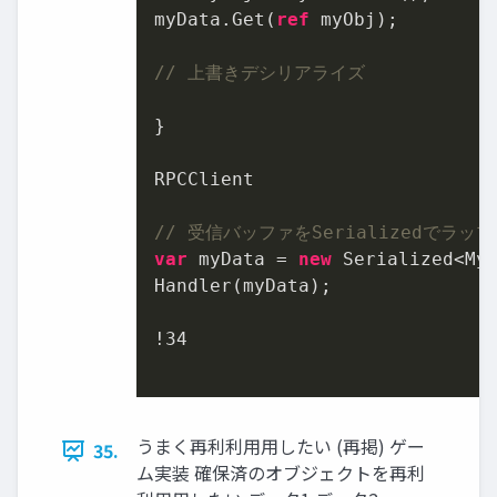
myData.Get(
ref
 myObj);

// 上書きデシリアライズ
}

RPCClient

// 受信バッファをSerializedでラ
var
 myData = 
new
 Serialized<MyC
Handler(myData);

!
34
うまく再利利⽤用したい (再掲) ゲー
35.
ム実装 確保済のオブジェクトを再利