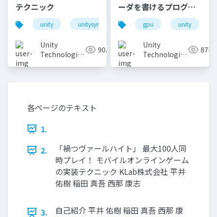
テクニック
ーダを書けるプログラ
マになろう
unity
unitysync
gpu
unity
Unity
Unity
90.2K
87K
Technologies
Technologies
Japan
Japan
各ページのテキスト
1.
「禍つヴァールハイト」 最大100人同
2.
時プレイ！ モバイルオンラインゲーム
の実装テクニック KLab株式会社 平井
佑樹 稲田 真吾 西那 康志
自己紹介 平井 佑樹 稲田 真吾 西那 康
3.