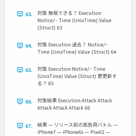
対策 無視できる？ Execution
63.
Notice/~ Time (UnixTime) Value
(Struct) 63
対策 Execution 過去？ Notice/~
64.
Time (UnixTime) Value (Struct) 64
対策 Execution Notice/~ Time
65.
(UnixTime) Value (Struct) 更更新す
る？ 65
対策結果 Execution Attack Attack
66.
Attack Attack Attack 66
結果 — リリース前の高負荷バトル —
67.
iPhone7 — iPhone6s — Pixel2 —