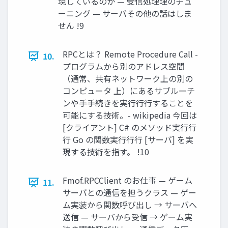
現しているのか — 受信処理理のチュ
ーニング — サーバその他の話はしま
せん !9
RPCとは？ Remote Procedure Call -
10.
プログラムから別のアドレス空間
（通常、共有ネットワーク上の別の
コンピュータ 上）にあるサブルーチ
ンや⼿手続きを実⾏行行することを
可能にする技術。- wikipedia 今回は
[クライアント] C# のメソッド実⾏行
行 Go の関数実⾏行行 [サーバ] を実
現する技術を指す。 !10
Fmof.RPCClient のお仕事 — ゲーム
11.
サーバとの通信を担うクラス — ゲー
ム実装から関数呼び出し → サーバへ
送信 — サーバから受信 → ゲーム実