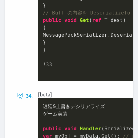
// Buff の内容を DeserializeTo 
public
void
Get
(
ref
 T dest
)
{

MessagePackSerializer.Deserial
}

}

!
33
[beta]
34.
遅延&上書きデシリアライズ

ゲーム実装

public
void
Handler
(
Serialized
var
 myObj = myData.Get(); 
// 