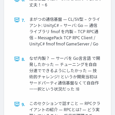
丈夫！~ 6
まがつの通信基盤 — CL/SV型 – クライ
7.
アント: UnityC# – サーバ: Go — 通信
ライブラリ fmof を内製 – TCP RPC通
信 – MessagePack TCP RPC Client /
UnityC# fmof fmof GameServer / Go
なぜ内製？ — サーバを Go⾔言語 で開
8.
発したかった — チューニングを⾃自
分達でできるようにしたかった — 技
術的チャレンジ! というか開発当初は
サードパーティ通信基盤なくて⾃自作
⼀一択という状況だった !8
このセクションで話すこと — RPCクラ
9.
イアントの紹介 — RPCとは? — どう実