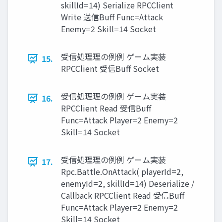
skillId=14) Serialize RPCClient
Write 送信Buff Func=Attack
Enemy=2 Skill=14 Socket
受信処理理の例例 ゲーム実装
15.
RPCClient 受信Buff Socket
受信処理理の例例 ゲーム実装
16.
RPCClient Read 受信Buff
Func=Attack Player=2 Enemy=2
Skill=14 Socket
受信処理理の例例 ゲーム実装
17.
Rpc.Battle.OnAttack( playerId=2,
enemyId=2, skillId=14) Deserialize /
Callback RPCClient Read 受信Buff
Func=Attack Player=2 Enemy=2
Skill=14 Socket