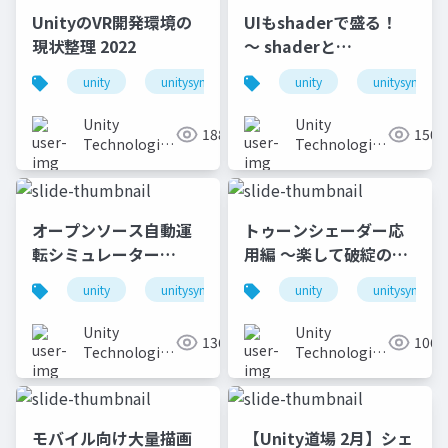
UnityのVR開発環境の
UIもshaderで盛る！
現状整理 2022
〜 shaderと
animationで作るリッ
unity
unitysync
unity
unitysync
チなUI演出
Unity
Unity
188.3K
150K
Technologies
Technologies
Japan
Japan
オープンソース自動運
トゥーンシェーダー応
転シミュレーター
用編 ～楽して破綻のな
「AWSIM」のご紹介と
いアウトラインを目指
unity
unitysync
unity
unitysync
実装事例
して～
Unity
Unity
136.8K
106K
Technologies
Technologies
Japan
Japan
モバイル向け大量描画
【Unity道場 2月】シェ