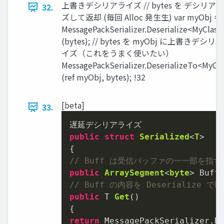
上書きデシリアライズ // bytes を デシリア
32.
ズして返却 (毎回 Alloc 発⽣生) var myObj =
MessagePackSerializer.Deserialize<MyClass
(bytes); // bytes を myObj に上書きデシリ
イズ（これをうまく使いたい）
MessagePackSerializer.DeserializeTo<MyCla
(ref myObj, bytes); !32
[beta]
33.
public
struct
Serialized
<
T
>
// Buff は受信バッファの⼀一部を指す
public
ArraySegment
<
byte
> Buff
// Buff の内容を Deserialize で
public
 T 
Get
()
return
 MessagePackSerializer.De