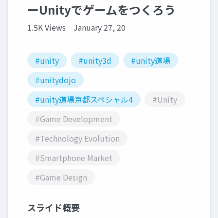
ーUnityでゲームをつくろう
1.5K Views
January 27, 20
#unity
#unity3d
#unity道場
#unitydojo
#unity道場京都スペシャル4
#Unity
#Game Development
#Technology Evolution
#Smartphone Market
#Game Design
スライド概要