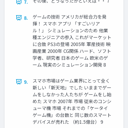
その後、どうなったかといえば・・ 7
7.
ゲームの技術 アメリカが総合力を発
8.
揮！ スマホ アプリ 「すごいリア
ル！」 シミュレーションのため 他業
種エンジニアの参入 これがマーケット
に合致 PS3の登場 2005年 軍産技術 映
画産業 2000年 CG関係 ハード、ソフト
学者、研究者 日本のゲーム 欧米のゲ
ーム 現実のシミュレーション開発 8
スマホ市場はゲーム業界にとって全く
9.
新しい「新天地」でした いままでゲー
ムをしなかった人たちが ゲームをし始
めた スマホ 2007年 市場 従来のコンシ
ューマ機 市場 それまでの「ケータイ
ゲーム機」の台数と 同じ数のスマート
デバイスが売れた （約1.5億台） 9