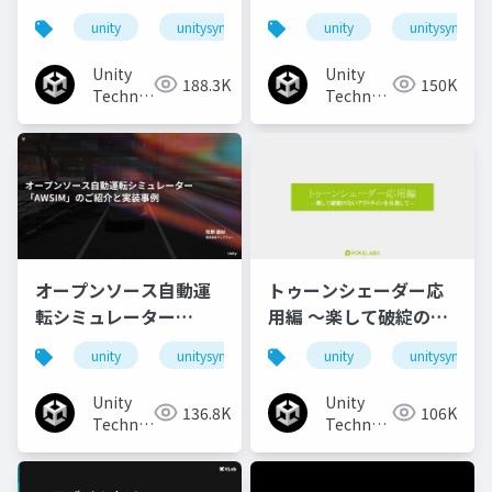
animationで作るリッ
unity
unitysync
unity
unitysync
チなUI演出
Unity
Unity
188.3K
150K
Technologies
Technologies
Japan
Japan
オープンソース自動運
トゥーンシェーダー応
転シミュレーター
用編 ～楽して破綻のな
「AWSIM」のご紹介と
いアウトラインを目指
unity
unitysync
unity
unitysync
実装事例
して～
Unity
Unity
136.8K
106K
Technologies
Technologies
Japan
Japan