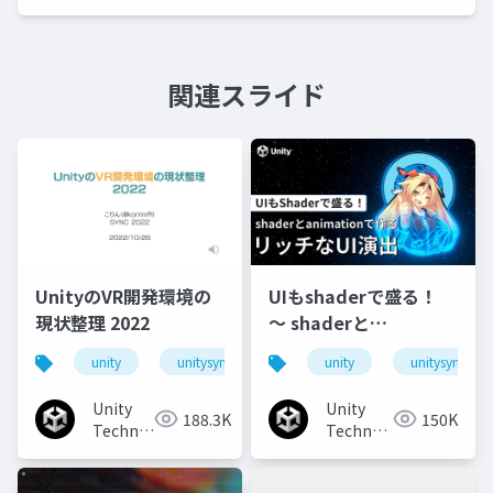
関連スライド
UnityのVR開発環境の
UIもshaderで盛る！
現状整理 2022
〜 shaderと
animationで作るリッ
unity
unitysync
unity
unitysync
チなUI演出
Unity
Unity
188.3K
150K
Technologies
Technologies
Japan
Japan