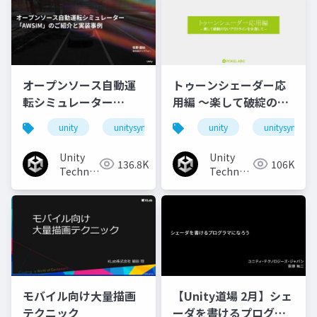
オープンソース自動運
トゥーンシェーダー応
転シミュレーター
用編 ～楽して破綻のな
「AWSIM」のご紹介と
いアウトラインを目指
unity
unitysync
unity
unitysync
実装事例
して～
Unity
Unity
136.8K
106K
Technologies
Technologies
Japan
Japan
モバイル向け大量描画
【Unity道場 2月】シェ
テクニック
ーダを書けるプログラ