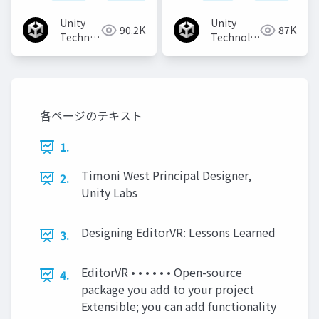
Unity
Unity
90.2K
87K
Technologies
Technologies
Japan
Japan
各ページのテキスト
1.
Timoni West Principal Designer,
2.
Unity Labs
Designing EditorVR: Lessons Learned
3.
EditorVR • • • • • • Open-source
4.
package you add to your project
Extensible; you can add functionality