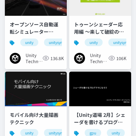
オープンソース自動運
トゥーンシェーダー応
転シミュレーター
用編 ～楽して破綻のな
「AWSIM」のご紹介と
いアウトラインを目指
unity
unitysync
unity
unitysync
実装事例
して～
Unity
Unity
136.8K
106K
Technologies
Technologies
Japan
Japan
モバイル向け大量描画
【Unity道場 2月】シェ
テクニック
ーダを書けるプログラ
マになろう
unity
unitysync
gpu
unity