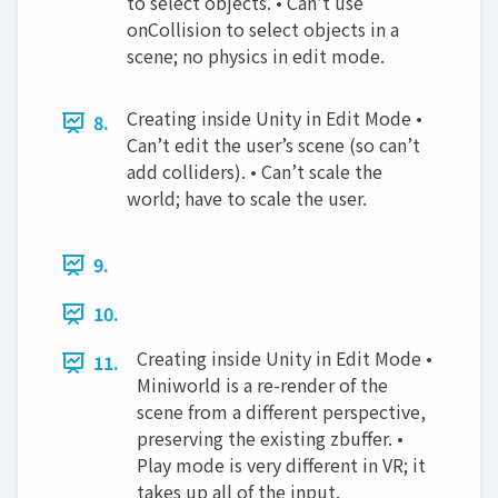
to select objects. • Can’t use
onCollision to select objects in a
scene; no physics in edit mode.
Creating inside Unity in Edit Mode •
8.
Can’t edit the user’s scene (so can’t
add colliders). • Can’t scale the
world; have to scale the user.
9.
10.
Creating inside Unity in Edit Mode •
11.
Miniworld is a re-render of the
scene from a different perspective,
preserving the existing zbuffer. •
Play mode is very different in VR; it
takes up all of the input.