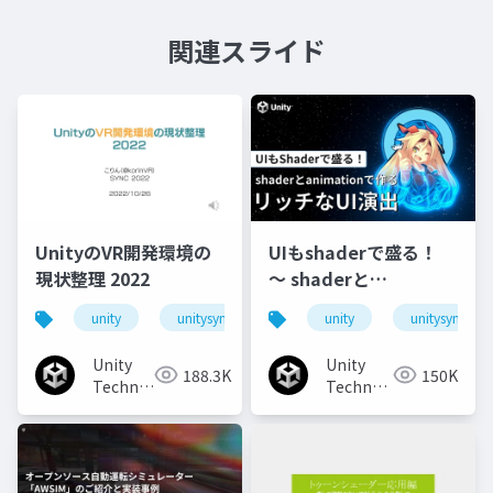
関連スライド
UnityのVR開発環境の
UIもshaderで盛る！
現状整理 2022
〜 shaderと
animationで作るリッ
unity
unitysync
unity
unitysync
チなUI演出
Unity
Unity
188.3K
150K
Technologies
Technologies
Japan
Japan