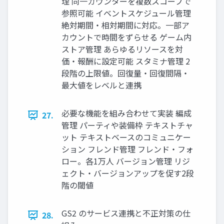
理 同⼀カウンターを複数スコープで
参照可能 イベントスケジュール管理
絶対期間・相対期間に対応。⼀部ア
カウントで時間をずらせる ゲーム内
ストア管理 あらゆるリソースを対
価・報酬に設定可能 スタミナ管理 2
段階の上限値。回復量・回復間隔・
最⼤値をレベルと連携
必要な機能を組み合わせて実装 編成
27.
管理 パーティや装備枠 テキストチャ
ット テキストベースのコミュニケー
ション フレンド管理 フレンド・フォ
ロー。各1万⼈ バージョン管理 リジ
ェクト・バージョンアップを促す2段
階の閾値
GS2 のサービス連携と不正対策の仕
28.