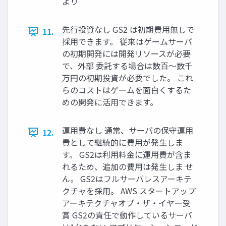
より
先⾏投資なし GS2 は初期費⽤無しで
11.
採⽤できます。 従来はゲームサーバ
の初期開発には開発リソースが必要
で、外部 委託する場合は数百〜数千
万円の初期投資が必要でした。 これ
らのコストはゲームを⾯⽩くするた
めの開発に活⽤できます。
運⽤費なし 通常、サーバの保守運⽤
12.
費として継続的に費⽤が発⽣しま
す。 GS2は利⽤料⾦に運⽤費が含ま
れるため、追加の費⽤は発⽣しま せ
ん。 GS2はフルサーバレスアーキテ
クチャを採⽤。 AWS スタートアップ
アーキテクチャオブ・ザ・イヤー受
賞 GS2の責任で動作しているサーバ