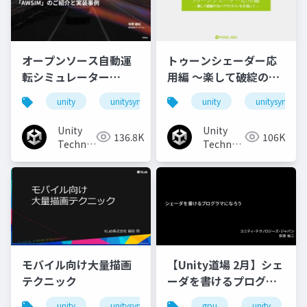
オープンソース自動運
トゥーンシェーダー応
転シミュレーター
用編 ～楽して破綻のな
「AWSIM」のご紹介と
いアウトラインを目指
unity
unitysync
unity
unitysync
実装事例
して～
Unity
Unity
136.8K
106K
Technologies
Technologies
Japan
Japan
モバイル向け大量描画
【Unity道場 2月】シェ
テクニック
ーダを書けるプログラ
マになろう
unity
unitysync
gpu
unity