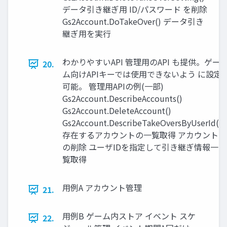
データ引き継ぎ⽤ ID/パスワード を削除
Gs2Account.DoTakeOver() データ引き
継ぎ⽤を実⾏
わかりやすいAPI 管理⽤のAPI も提供。ゲー
20.
ム向けAPIキーでは使⽤できないよう に設定
可能。 管理⽤APIの例(⼀部)
Gs2Account.DescribeAccounts()
Gs2Account.DeleteAccount()
Gs2Account.DescribeTakeOversByUserId()
存在するアカウントの⼀覧取得 アカウント
の削除 ユーザIDを指定して引き継ぎ情報⼀
覧取得
⽤例A アカウント管理
21.
⽤例B ゲーム内ストア イベント スケ
22.