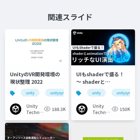
関連スライド
UnityのVR開発環境の
UIもshaderで盛る！
現状整理 2022
〜 shaderと
animationで作るリッ
unity
unitysync
unity
unitysync
チなUI演出
Unity
Unity
188.3K
150K
Technologies
Technologies
Japan
Japan