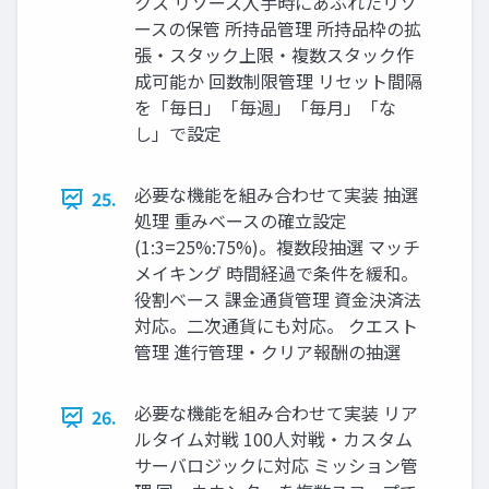
クス リソース⼊⼿時にあふれたリソ
ースの保管 所持品管理 所持品枠の拡
張・スタック上限・複数スタック作
成可能か 回数制限管理 リセット間隔
を「毎⽇」「毎週」「毎⽉」「な
し」で設定
必要な機能を組み合わせて実装 抽選
25.
処理 重みベースの確⽴設定
(1:3=25%:75%)。複数段抽選 マッチ
メイキング 時間経過で条件を緩和。
役割ベース 課⾦通貨管理 資⾦決済法
対応。⼆次通貨にも対応。 クエスト
管理 進⾏管理・クリア報酬の抽選
必要な機能を組み合わせて実装 リア
26.
ルタイム対戦 100⼈対戦・カスタム
サーバロジックに対応 ミッション管