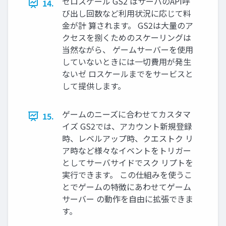
ゼロスケール GS2 はサーバのAPI呼
14.
び出し回数など利⽤状況に応じて料
⾦が計 算されます。 GS2は⼤量のア
クセスを捌くためのスケーリングは
当然ながら、 ゲームサーバーを使⽤
していないときには⼀切費⽤が発⽣
ないゼ ロスケールまでをサービスと
して提供します。
ゲームのニーズに合わせてカスタマ
15.
イズ GS2では、アカウント新規登録
時、レベルアップ時、クエストク リ
ア時など様々なイベントをトリガー
としてサーバサイドでスク リプトを
実⾏できます。 この仕組みを使うこ
とでゲームの特徴にあわせてゲーム
サーバー の動作を⾃由に拡張できま
す。