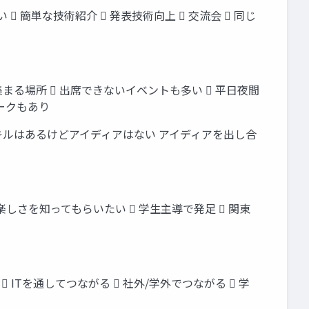
 簡単な技術紹介  発表技術向上  交流会  同じ
まる場所  出席できないイベントも多い  平日夜間
トークもあり
スキルはあるけどアイディアはない アイディアを出し合
ミングの楽しさを知ってもらいたい  学生主導で発足  関東
ITを通してつながる  社外/学外でつながる  学