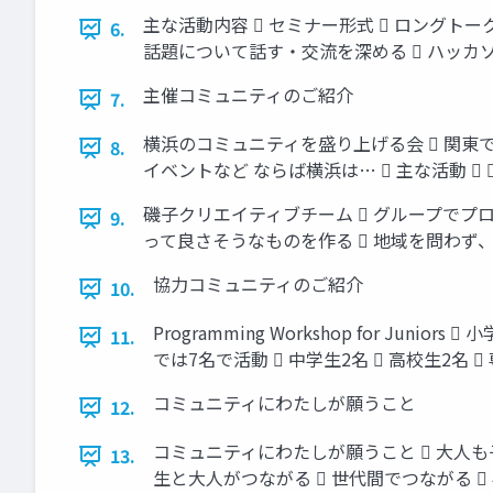
主な活動内容  セミナー形式  ロングトーク
6.
話題について話す・交流を深める  ハッカ
主催コミュニティのご紹介
7.
横浜のコミュニティを盛り上げる会  関東
8.
イベントなど ならば横浜は…  主な活動 
磯子クリエイティブチーム  グループでプ
9.
って良さそうなものを作る  地域を問わず
協力コミュニティのご紹介
10.
Programming Workshop for 
11.
では7名で活動  中学生2名  高校生2名 
コミュニティにわたしが願うこと
12.
コミュニティにわたしが願うこと  大人も子
13.
生と大人がつながる  世代間でつながる 