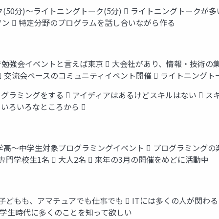
(50分)～ライトニングトーク(5分)  ライトニングトークが多い 
ソン  特定分野のプログラムを話し合いながら作る
で勉強会イベントと言えば東京  大会社があり、情報・技術の集
  交流会ベースのコミュニティイベント開催  ライトニング
ログラミングをする  アイディアはあるけどスキルはない  
、いろいろなところから 
Juniors  小学高～中学生対象プログラミングイベント  プログラ
 専門学校生1名  大人2名  来年の3月の開催をめどに活動中
どもも、アマチュアでも仕事でも  ITには多くの人が関わる  
 学生時代に多くのことを知って欲しい