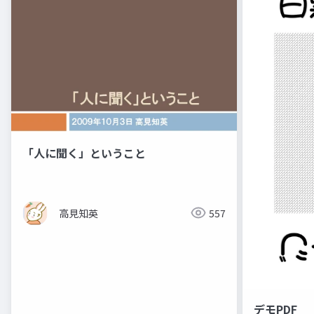
「人に聞く」ということ
高見知英
557
デモPDF