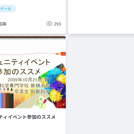
トデータ
知英
293
ニティイベント参加のススメ