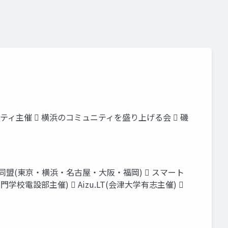
ミュニティ主催  横浜のコミュニティを盛り上げる会  磯
ま同盟(東京・横浜・名古屋・大阪・福岡)  スマート
学校電設部主催)  Aizu.LT(会津大学有志主催) 