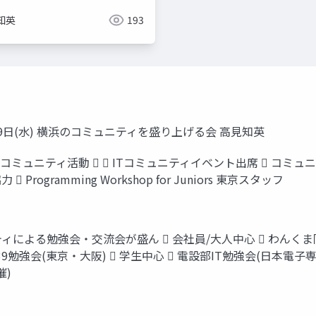
知英
193
月9日(水) 横浜のコミュニティを盛り上げる会 高見知英
)  ITコミュニティ活動   ITコミュニティイベント出席  コ
ogramming Workshop for Juniors 東京スタッフ
ティによる勉強会・交流会が盛ん  会社員/大人中心  わんく
39勉強会(東京・大阪)  学生中心  電設部IT勉強会(日本電子専門
催)