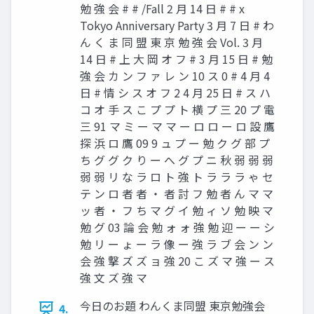
勉 強 会 # # /Fall 2 月 14 日 # # x
Tokyo Anniversary Party 3 月 7 日 # わ
ん く ま 同 盟 東 京 勉 強 会 Vol. 3 月
14 日 # 上 大 岡 オ フ # 3 月 15 日 # 勉
強 会 カ ン フ ァ レ ン 10 ス 0 # 4 月 4
日 # 情 シ ス オ フ 2 4 月 25 日 # ス ハ
コ オ 手 ス こ プ プ ト 横 プ 三 20 プ 電
三 91 マ ミ ー マ マ ー ロ ロ ー ロ 設 鷹
探 浜 ロ 鷹 09 9 ュ プ ー 勉 ク グ 部 プ
ち グ グ ク り ー へ グ プ ニ 秋 弱 弱 弱
弱 弱 リ な ラ ロ ト 強 ト ラ ラ ラ ゃ セ
テ ン ロ 者 者 ・ 者 討 フ 勉 者 ん マ マ
ッ 者 ・ フ ち マ グ イ 勉 ィ ソ 勉 映 マ
勉 グ 03 論 会 勉 ォ ォ 強 勉 迎 ー ー シ
勉 リ ー ょ ー ラ 像 ー 強 ラ ブ 会 ン ン
会 強 撃 ズ ズ ョ 強 20 こ ズ マ 強 ー ス
強 文 ズ 強 マ
今日のお題 わんくま同盟 東京勉強会
4.