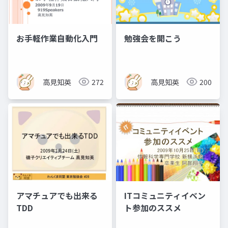
お手軽作業自動化入門
勉強会を開こう
高見知英
272
高見知英
200
アマチュアでも出来る
ITコミュニティイベン
TDD
ト参加のススメ