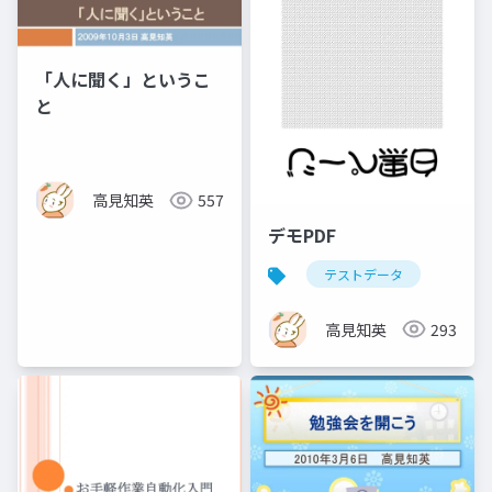
「人に聞く」というこ
と
高見知英
557
デモPDF
テストデータ
高見知英
293