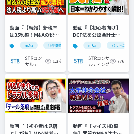
動画『【続報】新税率
動画『【初心者向け】
は35%超！M&Aの税金
DCF法を公認会計士が
が大幅増税｜3.5億円か
日本一わかりやすく解
m&a
税制改正
税金ミニマム課税
m&a
バリュエーシ
税理士
ら対象に』で投影した
説 』で投影した資料
資料
STRコン
STRコンサ
1.3K
776
サルティ
ルティング
ング
動画『【初心者は見落
動画『【マイスHD事
としがち】M&A業者の
件】悪質なM&Aは大手