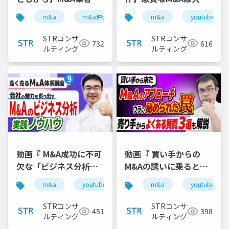
「テール条項」悪用ト
仲介が提案した？ルシ
m&a
m&a仲介
テール条項
m&a
youtube
youtube
ラブル３選』で投影し
アン以上の激震かも 』
た資料
で投影した資料
STRコンサ
STRコンサ
732
616
ルティング
ルティング
動画『 M&A成功に不可
動画『 買い手からの
欠な「ビジネス分析」
M&Aの誘いに乗るとこ
の実践ノウハウ 』で投
んな仕組みで損しま
m&a
youtube
バリュエーション
m&a
youtube
企業価
影した資料
す！【M&A相談
FAQ】』で投影した資
STRコンサ
STRコンサ
451
398
料
ルティング
ルティング