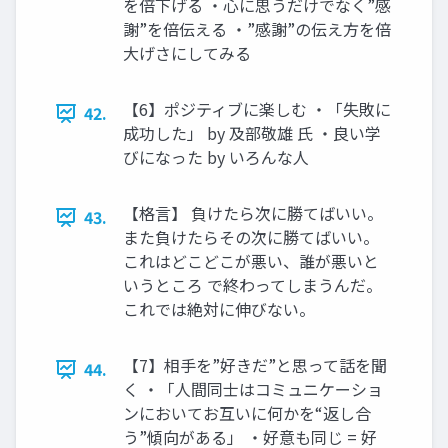
を倍下げる ・心に思うだけでなく”感
謝”を倍伝える ・”感謝”の伝え方を倍
大げさにしてみる
【6】ポジティブに楽しむ ・「失敗に
42.
成功した」 by 及部敬雄 氏 ・良い学
びになった by いろんな人
【格言】 負けたら次に勝てばいい。
43.
また負けたらその次に勝てばいい。
これはどこどこが悪い、誰が悪いと
いうところ で終わってしまうんだ。
これでは絶対に伸びない。
【7】相手を”好きだ”と思って話を聞
44.
く ・「人間同士はコミュニケーショ
ンにおいてお互いに何かを“返し合
う”傾向がある」 ・好意も同じ = 好