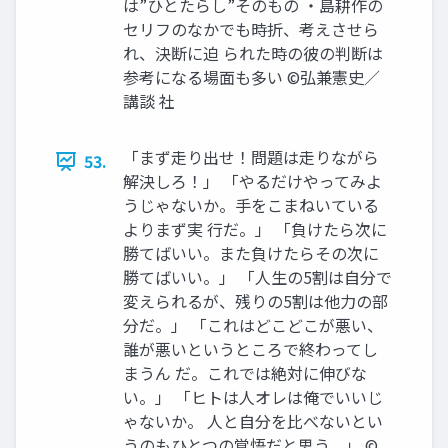
は”ひとたらし”そのもの ・島耕作の
セリフのなかでも時折、考えさせら
れ、決断に迫 られた時の彼の判断は
参考になる場面も多い ©弘兼憲史／
講談 社
「まず走り出せ！問題は走りながら
53.
解決しろ！」 「やるだけやってみよ
うじゃないか。手をこまねいている
よりまず実 行だ。」 「負けたら次に
勝てばいい。また負けたらその次に
勝てばいい。」 「人生の5割は自分で
変えられるが、残りの5割は他力の部
分だ。」 「これはどこどこが悪い、
誰が悪いというところで終わってし
まうん だ。これでは絶対に伸びな
い。」 「ヒトは人オレは俺でいいじ
ゃないか。 人と自分を比べないとい
うのもひとつの覚悟だと思う。」 ©