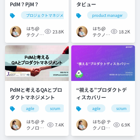
PdM？PjM？
タビュー
プロジェクトマネジメント
project management
product manager
はち@
はち@
23.8K
18.2K
テクノロ
テクノロ
ジーメデ
ジーメデ
ィア
ィア
「Newbee」
「Newbee」
PdMと考えるQAとプロ
“視える”プロダクトデ
ダクトマネジメント
ィスカバリー
agile
scrum
qa
agile
jasst tokyo
scrum
prod
はち@ テ
はち@ テ
7.4K
6.9K
クノロジ
クノロジ
ーメディ
ーメディ