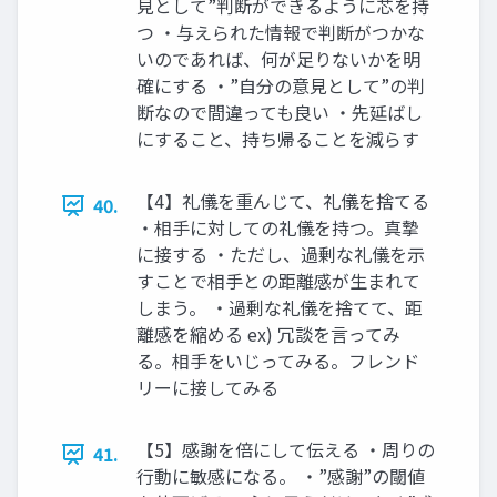
見として”判断ができるように芯を持
つ ・与えられた情報で判断がつかな
いのであれば、何が足りないかを明
確にする ・”自分の意見として”の判
断なので間違っても良い ・先延ばし
にすること、持ち帰ることを減らす
【4】礼儀を重んじて、礼儀を捨てる
40.
・相手に対しての礼儀を持つ。真摯
に接する ・ただし、過剰な礼儀を示
すことで相手との距離感が生まれて
しまう。 ・過剰な礼儀を捨てて、距
離感を縮める ex) 冗談を言ってみ
る。相手をいじってみる。フレンド
リーに接してみる
【5】感謝を倍にして伝える ・周りの
41.
行動に敏感になる。 ・”感謝”の閾値