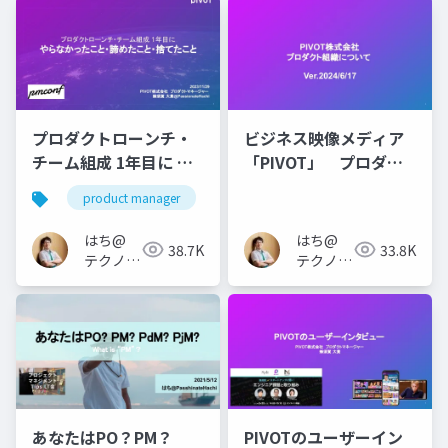
プロダクトローンチ・
ビジネス映像メディア
チーム組成 1年目に や
「PIVOT」 プロダク
らなかったこと・諦め
トチームについて
product manager
たこと・捨てたこと
はち@
はち@
38.7K
33.8K
テクノロ
テクノロ
ジーメデ
ジーメデ
ィア
ィア
「Newbee」
「Newbee」
あなたはPO？PM？
PIVOTのユーザーイン