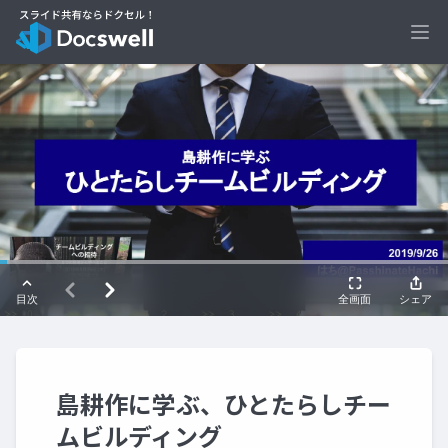
Ope
島耕作に学ぶ、ひとたらしチー
ムビルディング